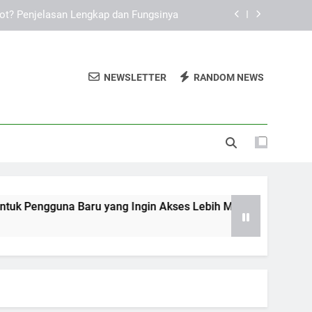
lot? Penjelasan Lengkap dan Fungsinya
a Baru yang Ingin Akses Lebih Mudah
engguna dengan Akses yang Lebih Aman
NEWSLETTER
RANDOM NEWS
ARA4D Login melalui Perangkat Mobile
ti, Hingga Konten Kreatif Yang Menghibur.
lot? Penjelasan Lengkap dan Fungsinya
a Baru yang Ingin Akses Lebih Mudah
engguna dengan Akses yang Lebih Aman
a Baru yang Ingin Akses Lebih Mudah
Login Edwinslo
2 Months Ago