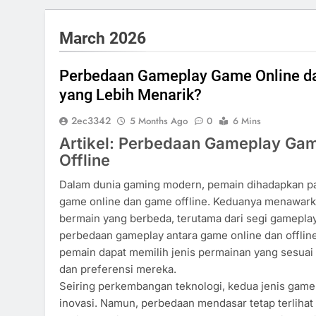
March 2026
Perbedaan Gameplay Game Online da
yang Lebih Menarik?
2ec3342
5 Months Ago
0
6 Mins
Artikel: Perbedaan Gameplay Gam
Offline
Dalam dunia gaming modern, pemain dihadapkan pa
game online dan game offline. Keduanya menawar
bermain yang berbeda, terutama dari segi gamepl
perbedaan gameplay antara game online dan offline
pemain dapat memilih jenis permainan yang sesua
dan preferensi mereka.
Seiring perkembangan teknologi, kedua jenis game
inovasi. Namun, perbedaan mendasar tetap terlihat