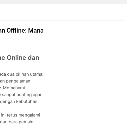
n Offline: Mana
e Online dan
da dua pilihan utama:
kan pengalaman
ay. Memahami
 sangat penting agar
i dengan kebutuhan
 ini terus mengalami
 dari cara pemain