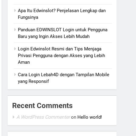
Apa Itu Edwinslot? Penjelasan Lengkap dan
Fungsinya
Panduan EDWINSLOT Login untuk Pengguna
Baru yang Ingin Akses Lebih Mudah
Login Edwinslot Resmi dan Tips Menjaga
Privasi Pengguna dengan Akses yang Lebih
Aman
Cara Login Lebah4D dengan Tampilan Mobile
yang Responsif
Recent Comments
A WordPress Commenter
on
Hello world!