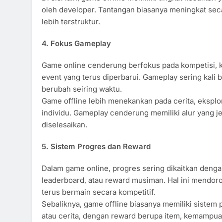
oleh developer. Tantangan biasanya meningkat sec
lebih terstruktur.
4. Fokus Gameplay
Game online cenderung berfokus pada kompetisi, k
event yang terus diperbarui. Gameplay sering kali b
berubah seiring waktu.
Game offline lebih menekankan pada cerita, eksplo
individu. Gameplay cenderung memiliki alur yang je
diselesaikan.
5. Sistem Progres dan Reward
Dalam game online, progres sering dikaitkan denga
leaderboard, atau reward musiman. Hal ini mendor
terus bermain secara kompetitif.
Sebaliknya, game offline biasanya memiliki sistem 
atau cerita, dengan reward berupa item, kemampuan