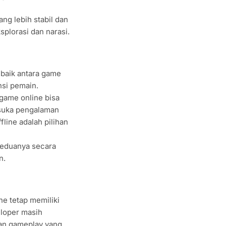
ng lebih stabil dan
plorasi dan narasi.
 baik antara game
nsi pemain.
 game online bisa
h suka pengalaman
line adalah pilihan
keduanya secara
n.
e tetap memiliki
eloper masih
gan gameplay yang