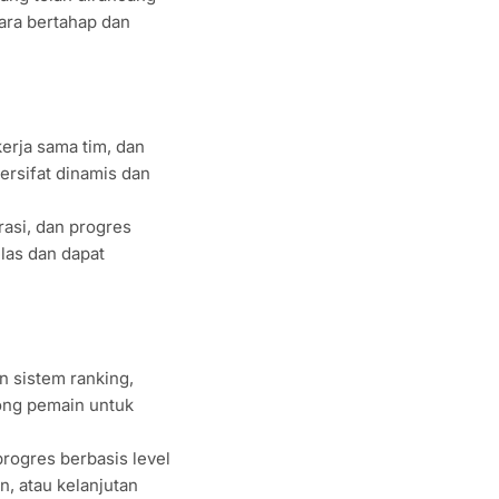
ara bertahap dan
erja sama tim, dan
ersifat dinamis dan
rasi, dan progres
las dan dapat
n sistem ranking,
ong pemain untuk
progres berbasis level
, atau kelanjutan