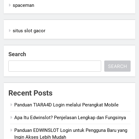
spaceman
situs slot gacor
Search
SEARCH
Recent Posts
Panduan TIARA4D Login melalui Perangkat Mobile
Apa Itu Edwinslot? Penjelasan Lengkap dan Fungsinya
Panduan EDWINSLOT Login untuk Pengguna Baru yang
Ingin Akses Lebih Mudah