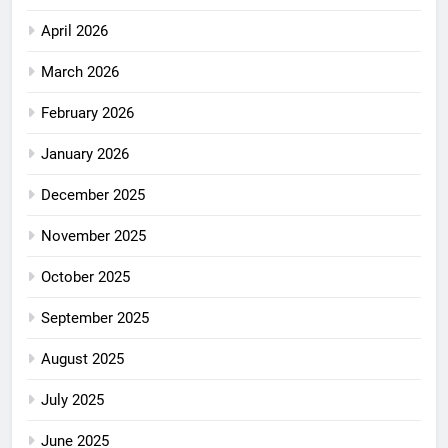
April 2026
March 2026
February 2026
January 2026
December 2025
November 2025
October 2025
September 2025
August 2025
July 2025
June 2025