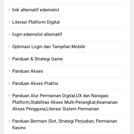
link alternatif edwinslot
Literasi Platform Digital
login edwinslot alternatif
Optimasi Login dan Tampilan Mobile
Panduan & Strategi Game
Panduan Akses
Panduan Akses Praktis
Panduan Alur Permainan Digital,UX dan Navigasi
Platform,Stabilitas Akses Multi-Perangkat,Keamanan
Akses Pengguna,Literasi Sistem Permainan
Panduan Bermain Slot, Strategi Perjudian, Permainan
Kasino