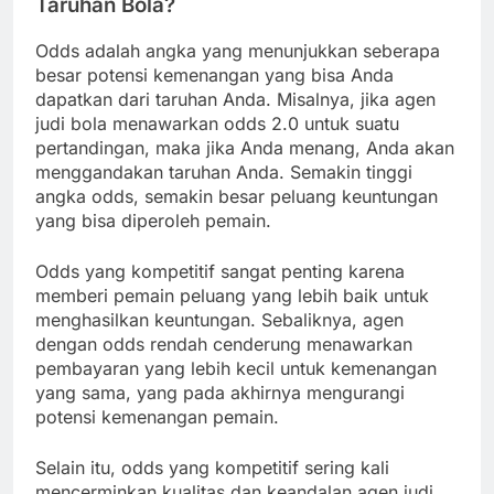
Taruhan Bola?
Odds adalah angka yang menunjukkan seberapa
besar potensi kemenangan yang bisa Anda
dapatkan dari taruhan Anda. Misalnya, jika agen
judi bola menawarkan odds 2.0 untuk suatu
pertandingan, maka jika Anda menang, Anda akan
menggandakan taruhan Anda. Semakin tinggi
angka odds, semakin besar peluang keuntungan
yang bisa diperoleh pemain.
Odds yang kompetitif sangat penting karena
memberi pemain peluang yang lebih baik untuk
menghasilkan keuntungan. Sebaliknya, agen
dengan odds rendah cenderung menawarkan
pembayaran yang lebih kecil untuk kemenangan
yang sama, yang pada akhirnya mengurangi
potensi kemenangan pemain.
Selain itu, odds yang kompetitif sering kali
mencerminkan kualitas dan keandalan agen judi