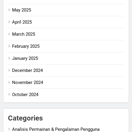
May 2025
April 2025
March 2025
February 2025
January 2025
December 2024
November 2024
October 2024
Categories
Analisis Permainan & Pengalaman Pengguna