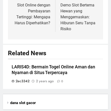
navigation
Slot Online dengan
Demo Slot Bertema
Pembayaran
Hewan yang
Tertinggi: Mengapa
Menggemaskan:
Harus Diperhatikan?
Hiburan Seru Tanpa
Risiko
Related News
LARIS4D: Bermain Togel Online Aman dan
Nyaman di Situs Terpercaya
2ec3342
2 years ago
0
dana slot gacor