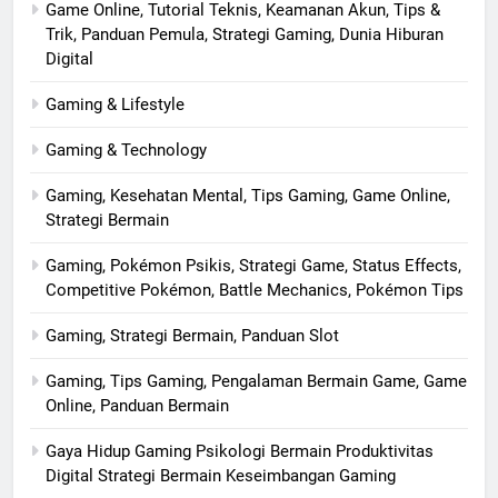
Game Online, Tutorial Teknis, Keamanan Akun, Tips &
Trik, Panduan Pemula, Strategi Gaming, Dunia Hiburan
Digital
Gaming & Lifestyle
Gaming & Technology
Gaming, Kesehatan Mental, Tips Gaming, Game Online,
Strategi Bermain
Gaming, Pokémon Psikis, Strategi Game, Status Effects,
Competitive Pokémon, Battle Mechanics, Pokémon Tips
Gaming, Strategi Bermain, Panduan Slot
Gaming, Tips Gaming, Pengalaman Bermain Game, Game
Online, Panduan Bermain
Gaya Hidup Gaming Psikologi Bermain Produktivitas
Digital Strategi Bermain Keseimbangan Gaming