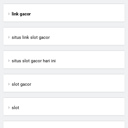
link gacor
situs link slot gacor
situs slot gacor hari ini
slot gacor
slot