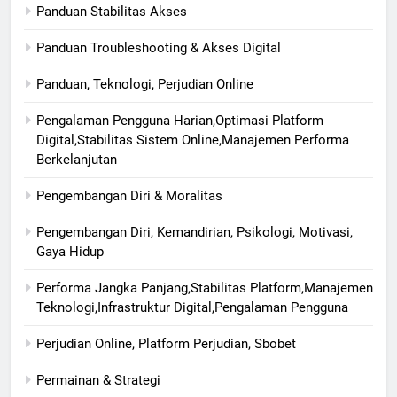
Panduan Stabilitas Akses
Panduan Troubleshooting & Akses Digital
Panduan, Teknologi, Perjudian Online
Pengalaman Pengguna Harian,Optimasi Platform
Digital,Stabilitas Sistem Online,Manajemen Performa
Berkelanjutan
Pengembangan Diri & Moralitas
Pengembangan Diri, Kemandirian, Psikologi, Motivasi,
Gaya Hidup
Performa Jangka Panjang,Stabilitas Platform,Manajemen
Teknologi,Infrastruktur Digital,Pengalaman Pengguna
Perjudian Online, Platform Perjudian, Sbobet
Permainan & Strategi