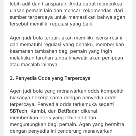
lebih adil dan transparan. Anda dapat memeriksa
ulasan pemain lain dan mencari rekomendasi dari
sumber terpercaya untuk memastikan bahwa agen
tersebut memiliki reputasi yang baik.
Agen judi bola terbaik akan memiliki lisensi resmi
dan mematuhi regulasi yang berlaku, memberikan
keamanan tambahan bagi pemain yang ingin
melakukan taruhan tanpa khawatir akan penipuan
atau masalah lainnya.
2. Penyedia Odds yang Terpercaya
Agen judi bola yang menawarkan odds kompetitif
biasanya bekerja sama dengan penyedia odds
terpercaya. Penyedia odds terkemuka seperti
SBTech
,
Kambi
, dan
BetRadar
dikenal
memberikan odds yang lebih adil dan
menguntungkan bagi pemain. Agen yang bermitra
dengan penyedia ini cenderung menawarkan