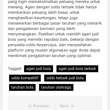
yang ingin memaksimalkan peluang mereka untuk
menang. Agen dengan odds terbaik tidak hanya
memberikan peluang lebih besar untuk
menghasilkan keuntungan, tetapi juga
menawarkan berbagai pasar taruhan yang menarik
dan pengalaman bermain yang lebih
menyenangkan. Pastikan untuk memilih agen judi
bola yang memiliki reputasi baik, bekerja dengan
penyedia odds terpercaya, dan menyediakan
platform yang mudah digunakan agar Anda dapat
menikmati pengalaman taruhan yang optimal.
Tagged:
agen judi bola
agen judi bola terbaik
odds kompetitif
odds terbaik judi bola
taruhan bola
taruhan olahraga
Previous:
Next:
Post