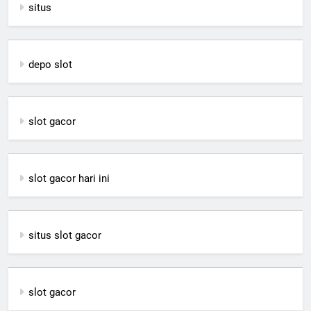
situs
depo slot
slot gacor
slot gacor hari ini
situs slot gacor
slot gacor