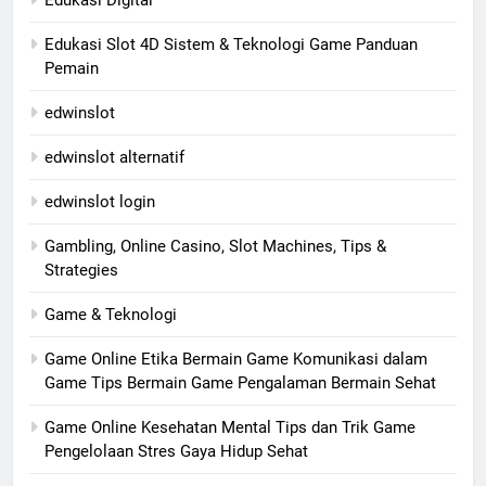
Edukasi Digital
Edukasi Slot 4D Sistem & Teknologi Game Panduan
Pemain
edwinslot
edwinslot alternatif
edwinslot login
Gambling, Online Casino, Slot Machines, Tips &
Strategies
Game & Teknologi
Game Online Etika Bermain Game Komunikasi dalam
Game Tips Bermain Game Pengalaman Bermain Sehat
Game Online Kesehatan Mental Tips dan Trik Game
Pengelolaan Stres Gaya Hidup Sehat