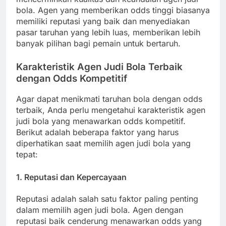
bola. Agen yang memberikan odds tinggi biasanya
memiliki reputasi yang baik dan menyediakan
pasar taruhan yang lebih luas, memberikan lebih
banyak pilihan bagi pemain untuk bertaruh.
Karakteristik Agen Judi Bola Terbaik
dengan Odds Kompetitif
Agar dapat menikmati taruhan bola dengan odds
terbaik, Anda perlu mengetahui karakteristik agen
judi bola yang menawarkan odds kompetitif.
Berikut adalah beberapa faktor yang harus
diperhatikan saat memilih agen judi bola yang
tepat:
1. Reputasi dan Kepercayaan
Reputasi adalah salah satu faktor paling penting
dalam memilih agen judi bola. Agen dengan
reputasi baik cenderung menawarkan odds yang