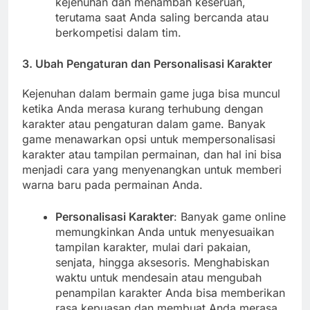
kejenuhan dan menambah keseruan,
terutama saat Anda saling bercanda atau
berkompetisi dalam tim.
3.
Ubah Pengaturan dan Personalisasi Karakter
Kejenuhan dalam bermain game juga bisa muncul
ketika Anda merasa kurang terhubung dengan
karakter atau pengaturan dalam game. Banyak
game menawarkan opsi untuk mempersonalisasi
karakter atau tampilan permainan, dan hal ini bisa
menjadi cara yang menyenangkan untuk memberi
warna baru pada permainan Anda.
Personalisasi Karakter
: Banyak game online
memungkinkan Anda untuk menyesuaikan
tampilan karakter, mulai dari pakaian,
senjata, hingga aksesoris. Menghabiskan
waktu untuk mendesain atau mengubah
penampilan karakter Anda bisa memberikan
rasa kepuasan dan membuat Anda merasa