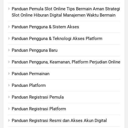
Panduan Pemula Slot Online Tips Bermain Aman Strategi
Slot Online Hiburan Digital Manajemen Waktu Bermain
Panduan Pengguna & Sistem Akses
Panduan Pengguna & Teknologi Akses Platform
Panduan Pengguna Baru
Panduan Pengguna, Keamanan, Platform Perjudian Online
Panduan Permainan
Panduan Platform
Panduan Registrasi Pemula
Panduan Registrasi Platform
Panduan Registrasi Resmi dan Akses Akun Digital