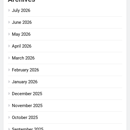
July 2026
June 2026
May 2026
April 2026
March 2026
February 2026
January 2026
December 2025
November 2025
October 2025
September 2025