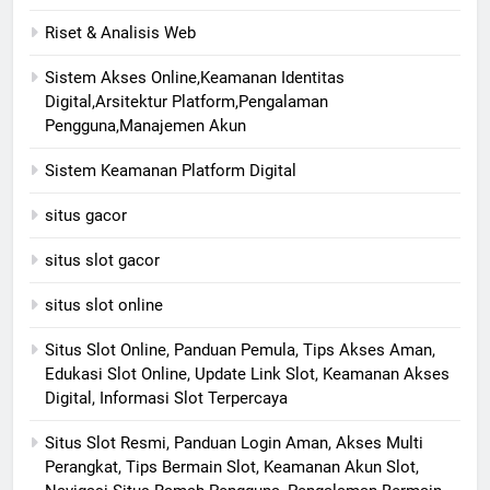
Riset & Analisis Web
Sistem Akses Online,Keamanan Identitas
Digital,Arsitektur Platform,Pengalaman
Pengguna,Manajemen Akun
Sistem Keamanan Platform Digital
situs gacor
situs slot gacor
situs slot online
Situs Slot Online, Panduan Pemula, Tips Akses Aman,
Edukasi Slot Online, Update Link Slot, Keamanan Akses
Digital, Informasi Slot Terpercaya
Situs Slot Resmi, Panduan Login Aman, Akses Multi
Perangkat, Tips Bermain Slot, Keamanan Akun Slot,