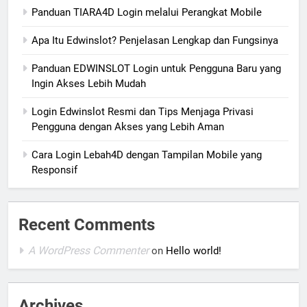
Panduan TIARA4D Login melalui Perangkat Mobile
Apa Itu Edwinslot? Penjelasan Lengkap dan Fungsinya
Panduan EDWINSLOT Login untuk Pengguna Baru yang
Ingin Akses Lebih Mudah
Login Edwinslot Resmi dan Tips Menjaga Privasi
Pengguna dengan Akses yang Lebih Aman
Cara Login Lebah4D dengan Tampilan Mobile yang
Responsif
Recent Comments
A WordPress Commenter
on
Hello world!
Archives