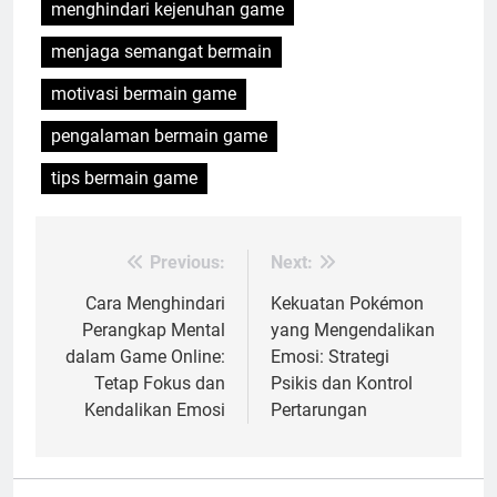
menghindari kejenuhan game
menjaga semangat bermain
motivasi bermain game
pengalaman bermain game
tips bermain game
Previous:
Next:
Post
navigation
Cara Menghindari
Kekuatan Pokémon
Perangkap Mental
yang Mengendalikan
dalam Game Online:
Emosi: Strategi
Tetap Fokus dan
Psikis dan Kontrol
Kendalikan Emosi
Pertarungan