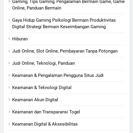
Gaming, Tips Gaming, Pengalaman Bermain Game, Game
Online, Panduan Bermain
Gaya Hidup Gaming Psikologi Bermain Produktivitas
Digital Strategi Bermain Keseimbangan Gaming
Hiburan
Judi Online, Slot Online, Pembayaran Tanpa Potongan
Judi Online, Teknologi, Panduan
Keamanan & Pengalaman Pengguna Situs Judi
Keamanan & Teknologi Digital
Keamanan Akun Digital
Keamanan dan Transparansi Togel
Keamanan Digital & Aksesibilitas