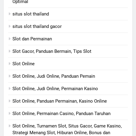
Optimal
situs slot thailand
situs slot thailand gacor
Slot dan Permainan
Slot Gacor, Panduan Bermain, Tips Slot
Slot Online
Slot Online, Judi Online, Panduan Pemain
Slot Online, Judi Online, Permainan Kasino
Slot Online, Panduan Permainan, Kasino Online
Slot Online, Permainan Casino, Panduan Taruhan
Slot Online, Turnamen Slot, Situs Gacor, Game Kasino,
Strategi Menang Slot, Hiburan Online, Bonus dan