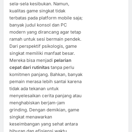
sela-sela kesibukan. Namun,
kualitas game singkat tidak
terbatas pada platform mobile saja;
banyak judul konsol dan PC
modern yang dirancang agar tetap
ramah untuk sesi bermain pendek.
Dari perspektif psikologis, game
singkat memiliki manfaat besar.
Mereka bisa menjadi
pelarian
cepat dari rutinitas
tanpa perlu
komitmen panjang. Bahkan, banyak
pemain merasa lebih santai karena
tidak ada tekanan untuk
menyelesaikan cerita panjang atau
menghabiskan berjam-jam
grinding. Dengan demikian, game
singkat menawarkan
keseimbangan yang sehat antara
hiburan dan efisiensi waktu.