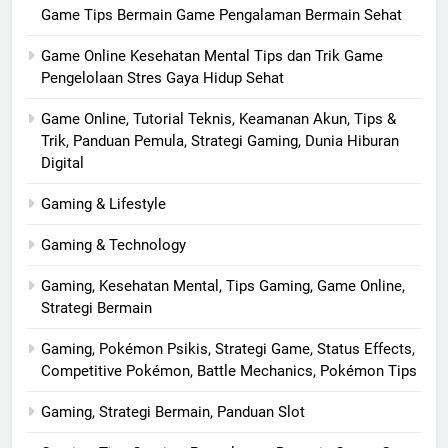
Game Tips Bermain Game Pengalaman Bermain Sehat
Game Online Kesehatan Mental Tips dan Trik Game
Pengelolaan Stres Gaya Hidup Sehat
Game Online, Tutorial Teknis, Keamanan Akun, Tips &
Trik, Panduan Pemula, Strategi Gaming, Dunia Hiburan
Digital
Gaming & Lifestyle
Gaming & Technology
Gaming, Kesehatan Mental, Tips Gaming, Game Online,
Strategi Bermain
Gaming, Pokémon Psikis, Strategi Game, Status Effects,
Competitive Pokémon, Battle Mechanics, Pokémon Tips
Gaming, Strategi Bermain, Panduan Slot