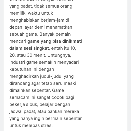
yang padat, tidak semua orang
memiliki waktu untuk
menghabiskan berjam-jam di
depan layar demi menamatkan
sebuah game. Banyak pemain
mencari
game yang bisa dinikmati
dalam sesi singkat
, entah itu 10,
20, atau 30 menit. Untungnya,
industri game semakin menyadari
kebutuhan ini dengan
menghadirkan judul-judul yang
dirancang agar tetap seru meski
dimainkan sebentar. Game
semacam ini sangat cocok bagi
pekerja sibuk, pelajar dengan
jadwal padat, atau bahkan mereka
yang hanya ingin bermain sebentar
untuk melepas stres.