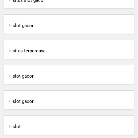
situs slot gacor
slot gacor
situs terpercaya
slot gacor
slot gacor
slot