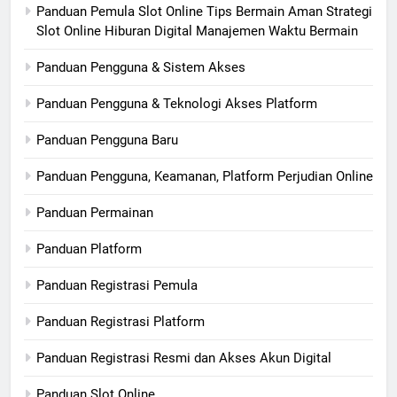
Panduan Pemula Slot Online Tips Bermain Aman Strategi
Slot Online Hiburan Digital Manajemen Waktu Bermain
Panduan Pengguna & Sistem Akses
Panduan Pengguna & Teknologi Akses Platform
Panduan Pengguna Baru
Panduan Pengguna, Keamanan, Platform Perjudian Online
Panduan Permainan
Panduan Platform
Panduan Registrasi Pemula
Panduan Registrasi Platform
Panduan Registrasi Resmi dan Akses Akun Digital
Panduan Slot Online