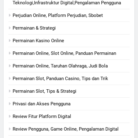
Teknologi,Infrastruktur Digital,Pengalaman Pengguna
Perjudian Online, Platform Perjudian, Sbobet
Permainan & Strategi
Permainan Kasino Online
Permainan Online, Slot Online, Panduan Permainan
Permainan Online, Taruhan Olahraga, Judi Bola
Permainan Slot, Panduan Casino, Tips dan Trik
Permainan Slot, Tips & Strategi
Privasi dan Akses Pengguna
Review Fitur Platform Digital
Review Pengguna, Game Online, Pengalaman Digital