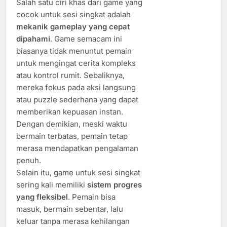
Salah satu ciri khas dari game yang
cocok untuk sesi singkat adalah
mekanik gameplay yang cepat
dipahami
. Game semacam ini
biasanya tidak menuntut pemain
untuk mengingat cerita kompleks
atau kontrol rumit. Sebaliknya,
mereka fokus pada aksi langsung
atau puzzle sederhana yang dapat
memberikan kepuasan instan.
Dengan demikian, meski waktu
bermain terbatas, pemain tetap
merasa mendapatkan pengalaman
penuh.
Selain itu, game untuk sesi singkat
sering kali memiliki
sistem progres
yang fleksibel
. Pemain bisa
masuk, bermain sebentar, lalu
keluar tanpa merasa kehilangan