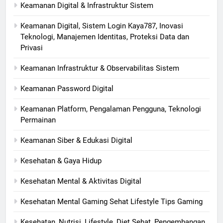
Keamanan Digital & Infrastruktur Sistem
Keamanan Digital, Sistem Login Kaya787, Inovasi
Teknologi, Manajemen Identitas, Proteksi Data dan
Privasi
Keamanan Infrastruktur & Observabilitas Sistem
Keamanan Password Digital
Keamanan Platform, Pengalaman Pengguna, Teknologi
Permainan
Keamanan Siber & Edukasi Digital
Kesehatan & Gaya Hidup
Kesehatan Mental & Aktivitas Digital
Kesehatan Mental Gaming Sehat Lifestyle Tips Gaming
Kesehatan, Nutrisi, Lifestyle, Diet Sehat, Pengembangan