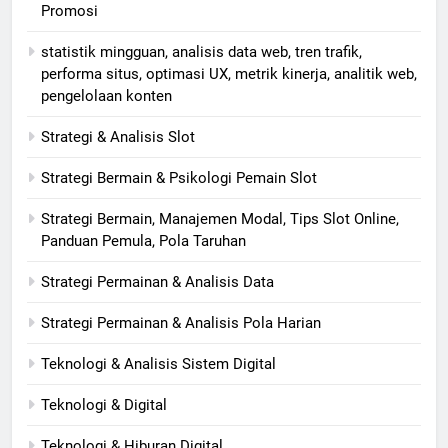
Promosi
statistik mingguan, analisis data web, tren trafik,
performa situs, optimasi UX, metrik kinerja, analitik web,
pengelolaan konten
Strategi & Analisis Slot
Strategi Bermain & Psikologi Pemain Slot
Strategi Bermain, Manajemen Modal, Tips Slot Online,
Panduan Pemula, Pola Taruhan
Strategi Permainan & Analisis Data
Strategi Permainan & Analisis Pola Harian
Teknologi & Analisis Sistem Digital
Teknologi & Digital
Teknologi & Hiburan Digital