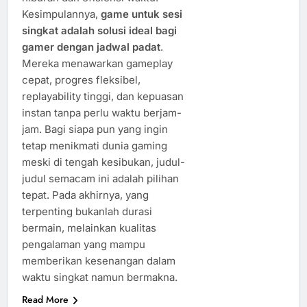
Kesimpulannya,
game untuk sesi
singkat adalah solusi ideal bagi
gamer dengan jadwal padat
.
Mereka menawarkan gameplay
cepat, progres fleksibel,
replayability tinggi, dan kepuasan
instan tanpa perlu waktu berjam-
jam. Bagi siapa pun yang ingin
tetap menikmati dunia gaming
meski di tengah kesibukan, judul-
judul semacam ini adalah pilihan
tepat. Pada akhirnya, yang
terpenting bukanlah durasi
bermain, melainkan kualitas
pengalaman yang mampu
memberikan kesenangan dalam
waktu singkat namun bermakna.
Read More