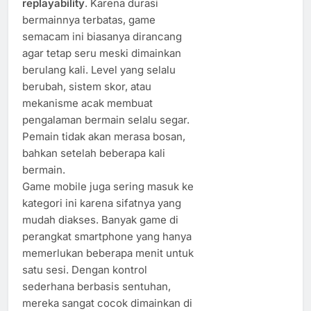
replayability
. Karena durasi
bermainnya terbatas, game
semacam ini biasanya dirancang
agar tetap seru meski dimainkan
berulang kali. Level yang selalu
berubah, sistem skor, atau
mekanisme acak membuat
pengalaman bermain selalu segar.
Pemain tidak akan merasa bosan,
bahkan setelah beberapa kali
bermain.
Game mobile juga sering masuk ke
kategori ini karena sifatnya yang
mudah diakses. Banyak game di
perangkat smartphone yang hanya
memerlukan beberapa menit untuk
satu sesi. Dengan kontrol
sederhana berbasis sentuhan,
mereka sangat cocok dimainkan di