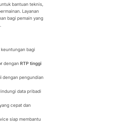
untuk bantuan teknis,
permainan. Layanan
han bagi pemain yang
.
 keuntungan bagi
or
dengan
RTP tinggi
i
dengan pengundian
indungi data pribadi
 yang cepat dan
rvice siap membantu