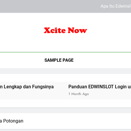
Apa Itu Edwins
Panduan EDWINSLOT Login untuk Penggun
Login Edwinslot Resmi dan Tips Menjaga Privasi P
te Now
Panduan TI
iburan Terkini Dari Xcite Now. Mulai Dari Acara, Berita Selebri
Apa Itu Edwins
SAMPLE PAGE
Panduan EDWINSLOT Login untuk Penggun
Login Edwinslot Resmi dan Tips Menjaga Privasi P
dan Fungsinya
Panduan EDWINSLOT Login untuk Penggun
1 Month Ago
pa Potongan