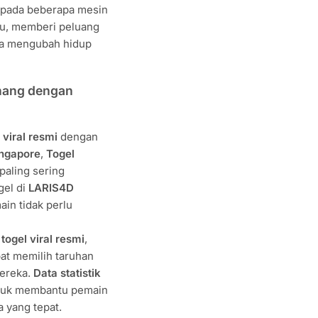
pada beberapa mesin
ktu, memberi peluang
sa mengubah hidup
enang dengan
 viral resmi
dengan
ingapore
,
Togel
paling sering
gel di
LARIS4D
ain tidak perlu
k
togel viral resmi
,
at memilih taruhan
mereka.
Data statistik
ntuk membantu pemain
 yang tepat.