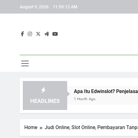
Skip
August 9, 2026
11:59:13 AM
to
content
Xci
Dapatkan H
angkat Mobile
Apa Itu Edwinslot? Penjelasan Lengkap 
1 Month Ago
HEADLINES
Home
Judi Online, Slot Online, Pembayaran Tan