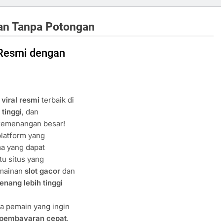
ran Tanpa Potongan
 Resmi dengan
 viral resmi
terbaik di
tinggi
, dan
 kemenangan besar!
platform yang
ma yang dapat
atu situs yang
rmainan
slot gacor
dan
nang lebih tinggi
ra pemain yang ingin
pembayaran cepat
,