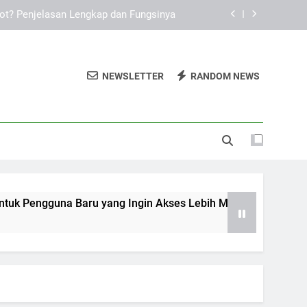
lot? Penjelasan Lengkap dan Fungsinya
a Baru yang Ingin Akses Lebih Mudah
engguna dengan Akses yang Lebih Aman
NEWSLETTER
RANDOM NEWS
ARA4D Login melalui Perangkat Mobile
ti, Hingga Konten Kreatif Yang Menghibur.
lot? Penjelasan Lengkap dan Fungsinya
a Baru yang Ingin Akses Lebih Mudah
engguna dengan Akses yang Lebih Aman
a Baru yang Ingin Akses Lebih Mudah
Login Edwinslo
2 Months Ago