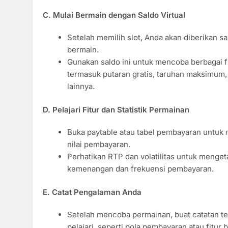
C. Mulai Bermain dengan Saldo Virtual
Setelah memilih slot, Anda akan diberikan sal
bermain.
Gunakan saldo ini untuk mencoba berbagai f
termasuk putaran gratis, taruhan maksimum, 
lainnya.
D. Pelajari Fitur dan Statistik Permainan
Buka paytable atau tabel pembayaran untuk
nilai pembayaran.
Perhatikan RTP dan volatilitas untuk menget
kemenangan dan frekuensi pembayaran.
E. Catat Pengalaman Anda
Setelah mencoba permainan, buat catatan t
pelajari, seperti pola pembayaran atau fitur