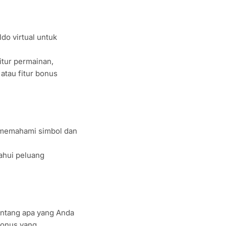
do virtual untuk
itur permainan,
atau fitur bonus
 memahami simbol dan
ahui peluang
entang apa yang Anda
 bonus yang