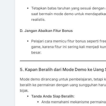
Tetapkan batas taruhan yang sesuai dengan
saat bermain mode demo untuk mendapatka
realistis.
D. Jangan Abaikan Fitur Bonus
Pelajari cara memicu fitur bonus seperti free
game, karena fitur ini sering kali menjadi 
besar.
5.
Kapan Beralih dari Mode Demo ke Uang
Mode demo dirancang untuk pembelajaran, tetapi 
beralih ke permainan dengan uang sungguhan haru
bijak.
Tanda Anda Siap Beralih:
Anda memahami mekanisme permainan 