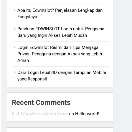
Apa Itu Edwinslot? Penjelasan Lengkap dan
Fungsinya
Panduan EDWINSLOT Login untuk Pengguna
Baru yang Ingin Akses Lebih Mudah
Login Edwinslot Resmi dan Tips Menjaga
Privasi Pengguna dengan Akses yang Lebih
Aman
Cara Login Lebah4D dengan Tampilan Mobile
yang Responsif
Recent Comments
A WordPress Commenter
on
Hello world!