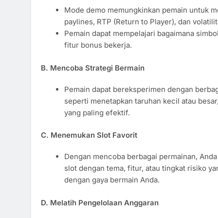
Mode demo memungkinkan pemain untuk me
paylines, RTP (Return to Player), dan volatil
Pemain dapat mempelajari bagaimana simbol w
fitur bonus bekerja.
B. Mencoba Strategi Bermain
Pemain dapat bereksperimen dengan berbagai
seperti menetapkan taruhan kecil atau besar
yang paling efektif.
C. Menemukan Slot Favorit
Dengan mencoba berbagai permainan, Anda
slot dengan tema, fitur, atau tingkat risiko y
dengan gaya bermain Anda.
D. Melatih Pengelolaan Anggaran