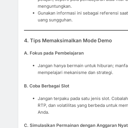
menguntungkan.
Gunakan informasi ini sebagai referensi sa
uang sungguhan.
4.
Tips Memaksimalkan Mode Demo
A. Fokus pada Pembelajaran
Jangan hanya bermain untuk hiburan; manfa
mempelajari mekanisme dan strategi.
B. Coba Berbagai Slot
Jangan terpaku pada satu jenis slot. Cobala
RTP, dan volatilitas yang berbeda untuk m
Anda.
C. Simulasikan Permainan dengan Anggaran Nyat