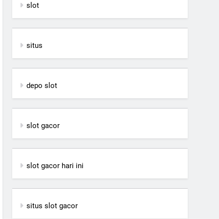
slot
situs
depo slot
slot gacor
slot gacor hari ini
situs slot gacor