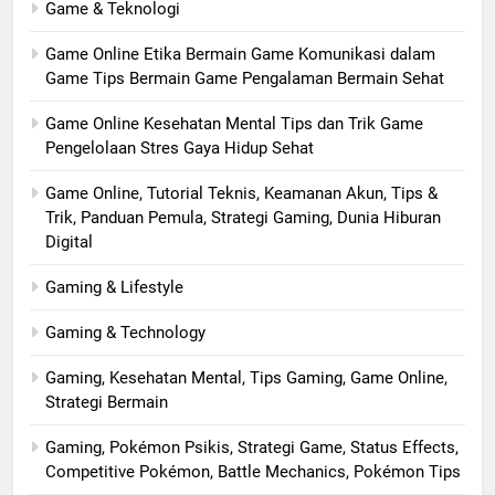
Game & Teknologi
Game Online Etika Bermain Game Komunikasi dalam
Game Tips Bermain Game Pengalaman Bermain Sehat
Game Online Kesehatan Mental Tips dan Trik Game
Pengelolaan Stres Gaya Hidup Sehat
Game Online, Tutorial Teknis, Keamanan Akun, Tips &
Trik, Panduan Pemula, Strategi Gaming, Dunia Hiburan
Digital
Gaming & Lifestyle
Gaming & Technology
Gaming, Kesehatan Mental, Tips Gaming, Game Online,
Strategi Bermain
Gaming, Pokémon Psikis, Strategi Game, Status Effects,
Competitive Pokémon, Battle Mechanics, Pokémon Tips