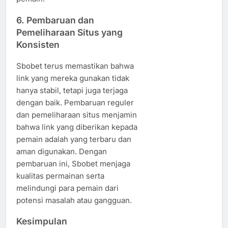
6.
Pembaruan dan
Pemeliharaan Situs yang
Konsisten
Sbobet terus memastikan bahwa
link yang mereka gunakan tidak
hanya stabil, tetapi juga terjaga
dengan baik. Pembaruan reguler
dan pemeliharaan situs menjamin
bahwa link yang diberikan kepada
pemain adalah yang terbaru dan
aman digunakan. Dengan
pembaruan ini, Sbobet menjaga
kualitas permainan serta
melindungi para pemain dari
potensi masalah atau gangguan.
Kesimpulan