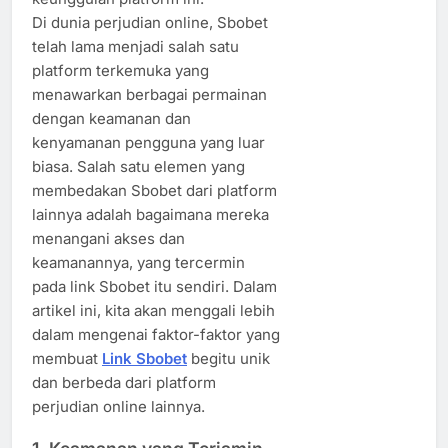
Di dunia perjudian online, Sbobet
telah lama menjadi salah satu
platform terkemuka yang
menawarkan berbagai permainan
dengan keamanan dan
kenyamanan pengguna yang luar
biasa. Salah satu elemen yang
membedakan Sbobet dari platform
lainnya adalah bagaimana mereka
menangani akses dan
keamanannya, yang tercermin
pada link Sbobet itu sendiri. Dalam
artikel ini, kita akan menggali lebih
dalam mengenai faktor-faktor yang
membuat
Link Sbobet
begitu unik
dan berbeda dari platform
perjudian online lainnya.