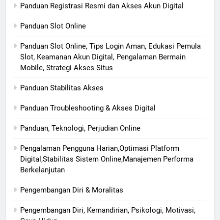
Panduan Registrasi Resmi dan Akses Akun Digital
Panduan Slot Online
Panduan Slot Online, Tips Login Aman, Edukasi Pemula
Slot, Keamanan Akun Digital, Pengalaman Bermain
Mobile, Strategi Akses Situs
Panduan Stabilitas Akses
Panduan Troubleshooting & Akses Digital
Panduan, Teknologi, Perjudian Online
Pengalaman Pengguna Harian,Optimasi Platform
Digital,Stabilitas Sistem Online,Manajemen Performa
Berkelanjutan
Pengembangan Diri & Moralitas
Pengembangan Diri, Kemandirian, Psikologi, Motivasi,