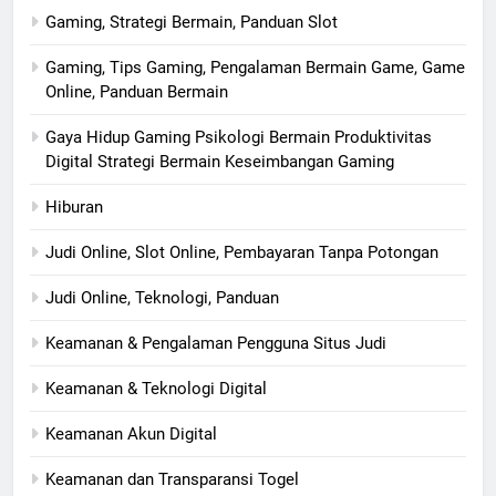
Gaming, Strategi Bermain, Panduan Slot
Gaming, Tips Gaming, Pengalaman Bermain Game, Game
Online, Panduan Bermain
Gaya Hidup Gaming Psikologi Bermain Produktivitas
Digital Strategi Bermain Keseimbangan Gaming
Hiburan
Judi Online, Slot Online, Pembayaran Tanpa Potongan
Judi Online, Teknologi, Panduan
Keamanan & Pengalaman Pengguna Situs Judi
Keamanan & Teknologi Digital
Keamanan Akun Digital
Keamanan dan Transparansi Togel