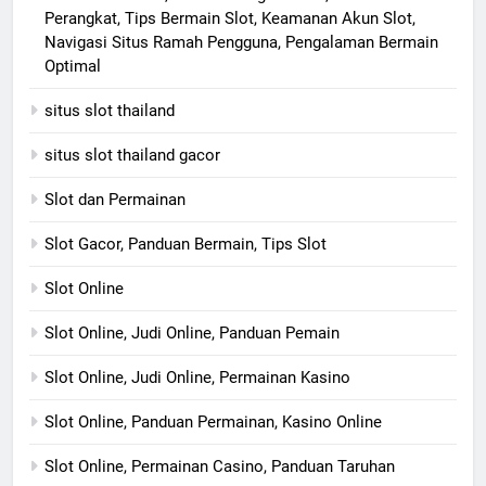
Perangkat, Tips Bermain Slot, Keamanan Akun Slot,
Navigasi Situs Ramah Pengguna, Pengalaman Bermain
Optimal
situs slot thailand
situs slot thailand gacor
Slot dan Permainan
Slot Gacor, Panduan Bermain, Tips Slot
Slot Online
Slot Online, Judi Online, Panduan Pemain
Slot Online, Judi Online, Permainan Kasino
Slot Online, Panduan Permainan, Kasino Online
Slot Online, Permainan Casino, Panduan Taruhan