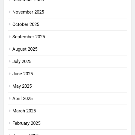
November 2025
October 2025
September 2025
August 2025
July 2025
June 2025
May 2025
April 2025
March 2025
February 2025