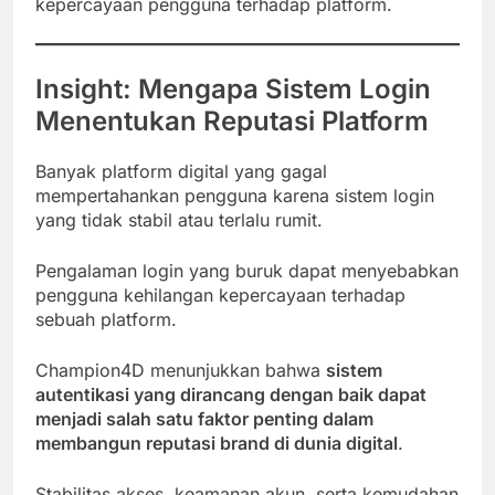
kepercayaan pengguna terhadap platform.
Insight: Mengapa Sistem Login
Menentukan Reputasi Platform
Banyak platform digital yang gagal
mempertahankan pengguna karena sistem login
yang tidak stabil atau terlalu rumit.
Pengalaman login yang buruk dapat menyebabkan
pengguna kehilangan kepercayaan terhadap
sebuah platform.
Champion4D menunjukkan bahwa
sistem
autentikasi yang dirancang dengan baik dapat
menjadi salah satu faktor penting dalam
membangun reputasi brand di dunia digital
.
Stabilitas akses, keamanan akun, serta kemudahan