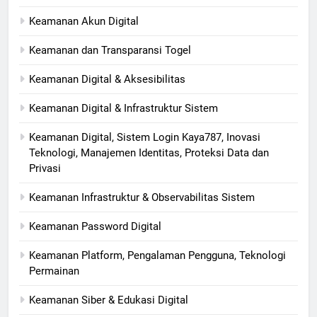
Keamanan Akun Digital
Keamanan dan Transparansi Togel
Keamanan Digital & Aksesibilitas
Keamanan Digital & Infrastruktur Sistem
Keamanan Digital, Sistem Login Kaya787, Inovasi
Teknologi, Manajemen Identitas, Proteksi Data dan
Privasi
Keamanan Infrastruktur & Observabilitas Sistem
Keamanan Password Digital
Keamanan Platform, Pengalaman Pengguna, Teknologi
Permainan
Keamanan Siber & Edukasi Digital