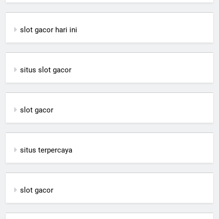
slot gacor hari ini
situs slot gacor
slot gacor
situs terpercaya
slot gacor