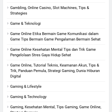
Gambling, Online Casino, Slot Machines, Tips &
Strategies
Game & Teknologi
Game Online Etika Bermain Game Komunikasi dalam
Game Tips Bermain Game Pengalaman Bermain Sehat
Game Online Kesehatan Mental Tips dan Trik Game
Pengelolaan Stres Gaya Hidup Sehat
Game Online, Tutorial Teknis, Keamanan Akun, Tips &
Trik, Panduan Pemula, Strategi Gaming, Dunia Hiburan
Digital
Gaming & Lifestyle
Gaming & Technology
Gaming, Kesehatan Mental, Tips Gaming, Game Online,