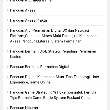
Panduan & Strategi Game
Panduan Akses
Panduan Akses Praktis
Panduan Alur Permainan Digital,UX dan Navigasi
Platform,Stabilitas Akses Multi-Perangkat,Keamanan
Akses Pengguna,Literasi Sistem Permainan
Panduan Bermain Slot, Strategi Perjudian, Permainan
Kasino
Panduan Bermain, Permainan Digital
Panduan Digital, Keamanan Akun, Tips Teknologi, User
Experience, Game Online
Panduan Game Strategi RPG Pokémon untuk Pemula
Tips Bermain Game Battle System Edukasi Game
Panduan Hiburan