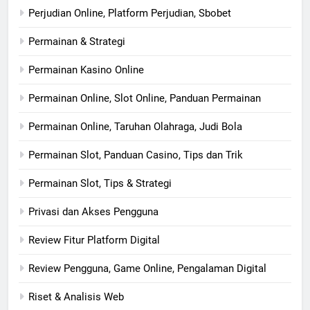
Perjudian Online, Platform Perjudian, Sbobet
Permainan & Strategi
Permainan Kasino Online
Permainan Online, Slot Online, Panduan Permainan
Permainan Online, Taruhan Olahraga, Judi Bola
Permainan Slot, Panduan Casino, Tips dan Trik
Permainan Slot, Tips & Strategi
Privasi dan Akses Pengguna
Review Fitur Platform Digital
Review Pengguna, Game Online, Pengalaman Digital
Riset & Analisis Web