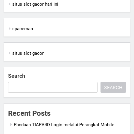
situs slot gacor hari ini
spaceman
situs slot gacor
Search
SEARCH
Recent Posts
Panduan TIARA4D Login melalui Perangkat Mobile