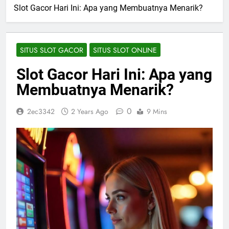
Slot Gacor Hari Ini: Apa yang Membuatnya Menarik?
SITUS SLOT GACOR
SITUS SLOT ONLINE
Slot Gacor Hari Ini: Apa yang
Membuatnya Menarik?
0
2ec3342
2 Years Ago
9 Mins