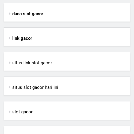
dana slot gacor
link gacor
situs link slot gacor
situs slot gacor hari ini
slot gacor