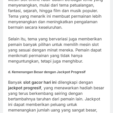
menyenangkan, mulai dari tema petualangan,
fantasi, sejarah, hingga film dan musik populer.
Tema yang menarik ini membuat permainan lebih
menyenangkan dan meningkatkan pengalaman
bermain secara keseluruhan.
Selain itu, tema yang bervariasi juga memberikan
pemain banyak pilihan untuk memilih mesin slot
yang sesuai dengan minat mereka. Pemain dapat
menikmati permainan yang tidak hanya
menguntungkan, tetapi juga menghibur.
d.
Kemenangan Besar dengan Jackpot Progresif
Banyak
slot gacor hari ini
dilengkapi dengan
jackpot progresif
, yang menawarkan hadiah besar
yang terus berkembang seiring dengan
bertambahnya taruhan dari pemain lain. Jackpot
ini dapat memberikan peluang untuk
memenangkan jumlah uang yang sangat besar,