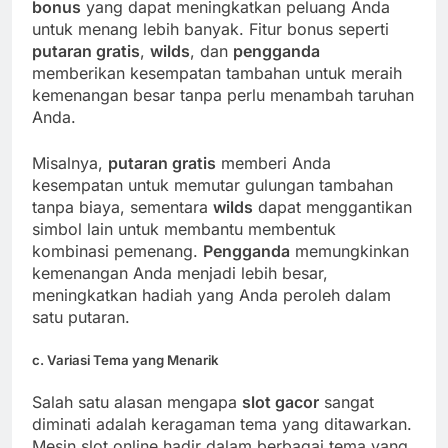
bonus
yang dapat meningkatkan peluang Anda
untuk menang lebih banyak. Fitur bonus seperti
putaran gratis
,
wilds
, dan
pengganda
memberikan kesempatan tambahan untuk meraih
kemenangan besar tanpa perlu menambah taruhan
Anda.
Misalnya,
putaran gratis
memberi Anda
kesempatan untuk memutar gulungan tambahan
tanpa biaya, sementara
wilds
dapat menggantikan
simbol lain untuk membantu membentuk
kombinasi pemenang.
Pengganda
memungkinkan
kemenangan Anda menjadi lebih besar,
meningkatkan hadiah yang Anda peroleh dalam
satu putaran.
c.
Variasi Tema yang Menarik
Salah satu alasan mengapa
slot gacor
sangat
diminati adalah keragaman tema yang ditawarkan.
Mesin slot online hadir dalam berbagai tema yang