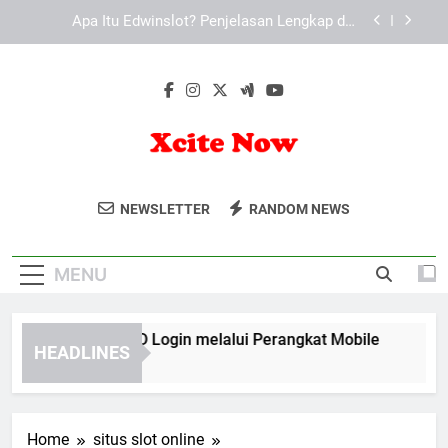
Skip
Panduan EDWINSLOT Login untuk Pengguna Baru
to
yang Ingin Akses Lebih Mudah
content
Login Edwinslot Resmi dan Tips Menjaga Privasi
Pengguna dengan Akses yang Lebih Aman
Panduan TIARA4D Login melalui Perangkat
Mobile
Apa Itu Edwinslot? Penjelasan Lengkap dan
Fungsinya
Xcite Now
Dapatkan Hiburan Terkini Dari Xcite
Panduan EDWINSLOT Login untuk Pengguna Baru
NEWSLETTER
RANDOM NEWS
yang Ingin Akses Lebih Mudah
Now. Mulai Dari Acara, Berita Selebriti,
Login Edwinslot Resmi dan Tips Menjaga Privasi
Hingga Konten Kreatif Yang Menghibur.
Pengguna dengan Akses yang Lebih Aman
MENU
nduan TIARA4D Login melalui Perangkat Mobile
Apa It
HEADLINES
eeks Ago
1 Month 
Home
situs slot online