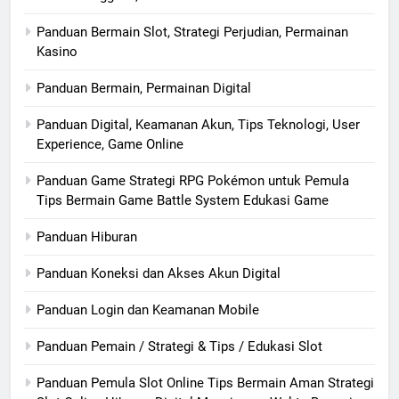
Panduan Bermain Slot, Strategi Perjudian, Permainan
Kasino
Panduan Bermain, Permainan Digital
Panduan Digital, Keamanan Akun, Tips Teknologi, User
Experience, Game Online
Panduan Game Strategi RPG Pokémon untuk Pemula
Tips Bermain Game Battle System Edukasi Game
Panduan Hiburan
Panduan Koneksi dan Akses Akun Digital
Panduan Login dan Keamanan Mobile
Panduan Pemain / Strategi & Tips / Edukasi Slot
Panduan Pemula Slot Online Tips Bermain Aman Strategi