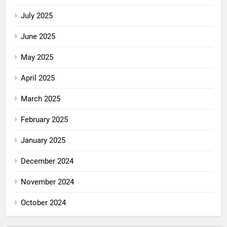
July 2025
June 2025
May 2025
April 2025
March 2025
February 2025
January 2025
December 2024
November 2024
October 2024