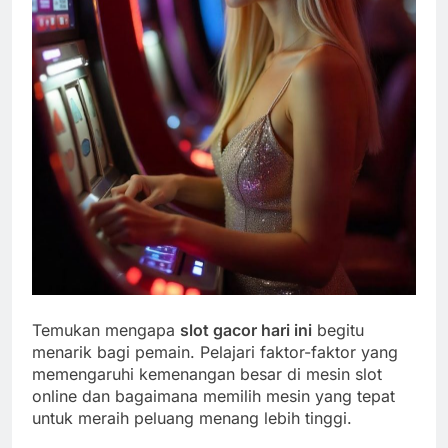
Temukan mengapa
slot gacor hari ini
begitu
menarik bagi pemain. Pelajari faktor-faktor yang
memengaruhi kemenangan besar di mesin slot
online dan bagaimana memilih mesin yang tepat
untuk meraih peluang menang lebih tinggi.