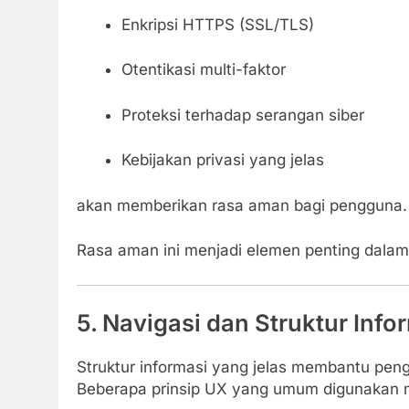
Enkripsi HTTPS (SSL/TLS)
Otentikasi multi-faktor
Proteksi terhadap serangan siber
Kebijakan privasi yang jelas
akan memberikan rasa aman bagi pengguna.
Rasa aman ini menjadi elemen penting dalam
5. Navigasi dan Struktur Info
Struktur informasi yang jelas membantu pen
Beberapa prinsip UX yang umum digunakan m