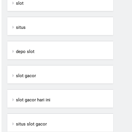
slot
situs
depo slot
slot gacor
slot gacor hari ini
situs slot gacor