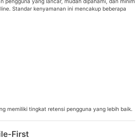
n pengguna yang lancar, mudah dipahami, dan minim
line. Standar kenyamanan ini mencakup beberapa
g memiliki tingkat retensi pengguna yang lebih baik.
le-First