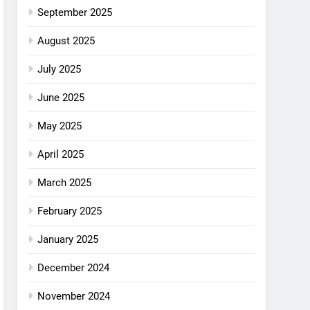
September 2025
August 2025
July 2025
June 2025
May 2025
April 2025
March 2025
February 2025
January 2025
December 2024
November 2024