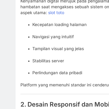
Kenyamanan digital merujuk pada pengalama
hambatan saat mengakses sebuah sistem on
aspek utama:
slot toto
Kecepatan loading halaman
Navigasi yang intuitif
Tampilan visual yang jelas
Stabilitas server
Perlindungan data pribadi
Platform yang memenuhi standar ini cenderun
2. Desain Responsif dan Mobi