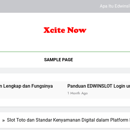
Apa Itu Edwins
Panduan EDWINSLOT Login untuk Penggun
Login Edwinslot Resmi dan Tips Menjaga Privasi P
te Now
Panduan TI
iburan Terkini Dari Xcite Now. Mulai Dari Acara, Berita Selebri
Apa Itu Edwins
SAMPLE PAGE
Panduan EDWINSLOT Login untuk Penggun
Login Edwinslot Resmi dan Tips Menjaga Privasi P
dan Fungsinya
Panduan EDWINSLOT Login untuk Penggun
1 Month Ago
Slot Toto dan Standar Kenyamanan Digital dalam Platform