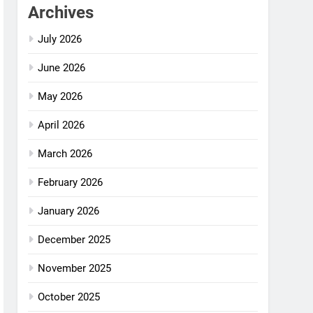
Archives
July 2026
June 2026
May 2026
April 2026
March 2026
February 2026
January 2026
December 2025
November 2025
October 2025