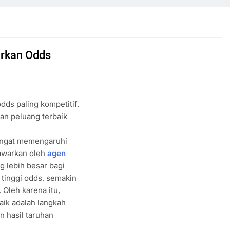
arkan Odds
ds paling kompetitif.
an peluang terbaik
sangat memengaruhi
tawarkan oleh
agen
g lebih besar bagi
tinggi odds, semakin
 Oleh karena itu,
aik adalah langkah
 hasil taruhan