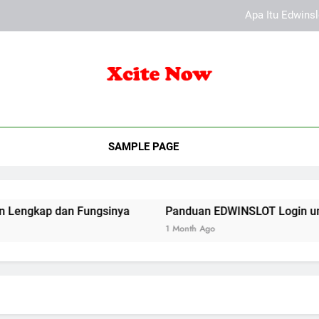
Apa Itu Edwins
Panduan EDWINSLOT Login untuk Penggun
Login Edwinslot Resmi dan Tips Menjaga Privasi P
te Now
Panduan TI
iburan Terkini Dari Xcite Now. Mulai Dari Acara, Berita Selebri
Apa Itu Edwins
SAMPLE PAGE
Panduan EDWINSLOT Login untuk Penggun
Login Edwinslot Resmi dan Tips Menjaga Privasi P
ap dan Fungsinya
Panduan EDWINSLOT Login untuk Peng
1 Month Ago