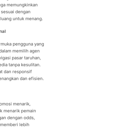
 juga memungkinkan
 sesuai dengan
eluang untuk menang.
nal
tarmuka pengguna yang
 dalam memilih agen
igasi pasar taruhan,
ia tanpa kesulitan.
t dan responsif
nangkan dan efisien.
omosi menarik,
uk menarik pemain
gan dengan odds,
 memberi lebih