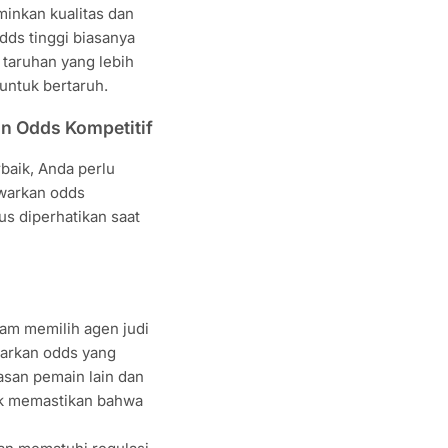
minkan kualitas dan
dds tinggi biasanya
 taruhan yang lebih
untuk bertaruh.
an Odds Kompetitif
baik, Anda perlu
awarkan odds
us diperhatikan saat
lam memilih agen judi
arkan odds yang
asan pemain lain dan
uk memastikan bahwa