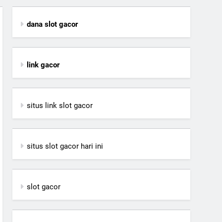
dana slot gacor
link gacor
situs link slot gacor
situs slot gacor hari ini
slot gacor