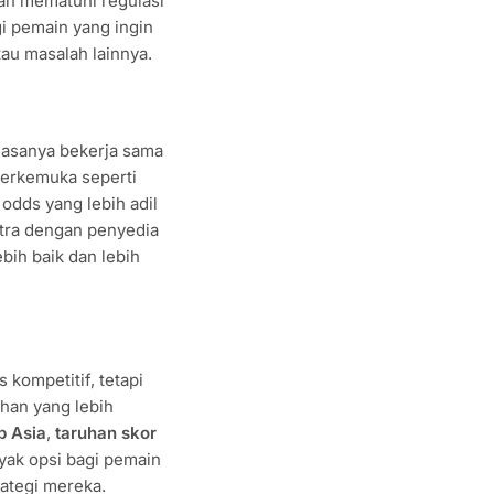
dan mematuhi regulasi
 pemain yang ingin
au masalah lainnya.
iasanya bekerja sama
terkemuka seperti
odds yang lebih adil
tra dengan penyedia
bih baik dan lebih
 kompetitif, tetapi
ihan yang lebih
p Asia
,
taruhan skor
ak opsi bagi pemain
rategi mereka.