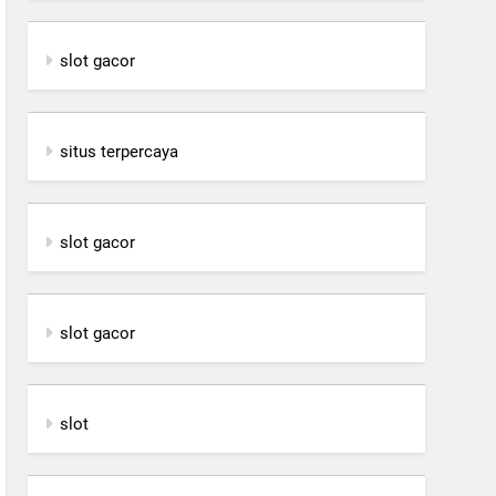
slot gacor
situs terpercaya
slot gacor
slot gacor
slot