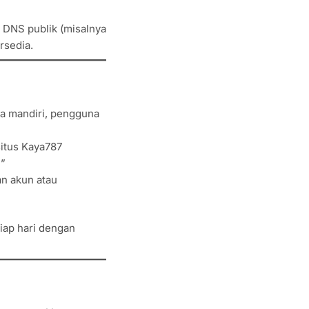
 DNS publik (misalnya
rsedia.
ra mandiri, pengguna
situs Kaya787
”
n akun atau
iap hari dengan