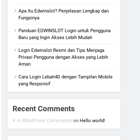
Apa Itu Edwinslot? Penjelasan Lengkap dan
Fungsinya
Panduan EDWINSLOT Login untuk Pengguna
Baru yang Ingin Akses Lebih Mudah
Login Edwinslot Resmi dan Tips Menjaga
Privasi Pengguna dengan Akses yang Lebih
Aman
Cara Login Lebah4D dengan Tampilan Mobile
yang Responsif
Recent Comments
A WordPress Commenter
on
Hello world!