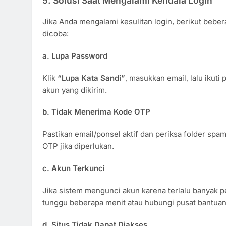
5. Solusi Saat Mengalami Kendala Login
Jika Anda mengalami kesulitan login, berikut beber
dicoba:
a.
Lupa Password
Klik
“Lupa Kata Sandi”
, masukkan email, lalu ikuti
akun yang dikirim.
b.
Tidak Menerima Kode OTP
Pastikan email/ponsel aktif dan periksa folder spa
OTP jika diperlukan.
c.
Akun Terkunci
Jika sistem mengunci akun karena terlalu banyak p
tunggu beberapa menit atau hubungi pusat bantuan
d.
Situs Tidak Dapat Diakses