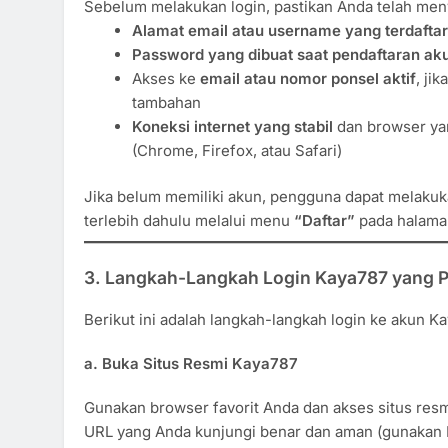
Sebelum melakukan login, pastikan Anda telah men
Alamat email atau username yang terdaftar
Password yang dibuat saat pendaftaran ak
Akses ke
email atau nomor ponsel aktif
, jik
tambahan
Koneksi internet yang stabil
dan browser ya
(Chrome, Firefox, atau Safari)
Jika belum memiliki akun, pengguna dapat melakuk
terlebih dahulu melalui menu
“Daftar”
pada halama
3. Langkah-Langkah Login Kaya787 yang P
Berikut ini adalah langkah-langkah login ke akun 
a.
Buka Situs Resmi Kaya787
Gunakan browser favorit Anda dan akses situs resm
URL yang Anda kunjungi benar dan aman (gunakan