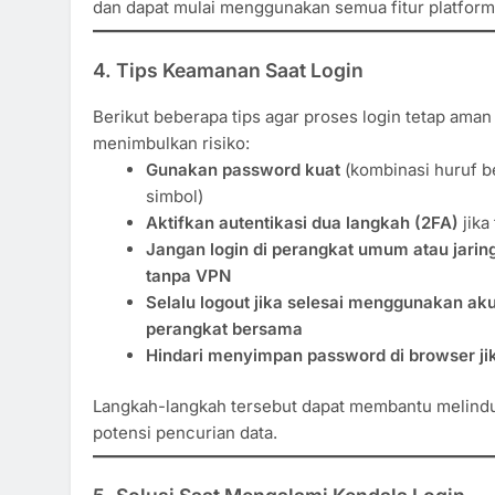
dan dapat mulai menggunakan semua fitur platform
4. Tips Keamanan Saat Login
Berikut beberapa tips agar proses login tetap aman
menimbulkan risiko:
Gunakan password kuat
(kombinasi huruf be
simbol)
Aktifkan autentikasi dua langkah (2FA)
jika
Jangan login di perangkat umum atau jaring
tanpa VPN
Selalu logout jika selesai menggunakan aku
perangkat bersama
Hindari menyimpan password di browser jik
Langkah-langkah tersebut dapat membantu melindu
potensi pencurian data.