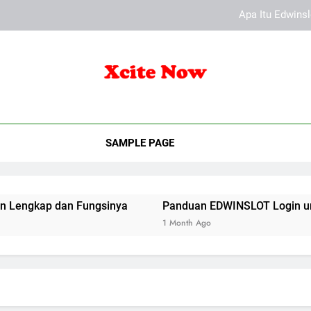
Apa Itu Edwins
Panduan EDWINSLOT Login untuk Penggun
Login Edwinslot Resmi dan Tips Menjaga Privasi P
te Now
Panduan TI
iburan Terkini Dari Xcite Now. Mulai Dari Acara, Berita Selebri
Apa Itu Edwins
SAMPLE PAGE
Panduan EDWINSLOT Login untuk Penggun
Login Edwinslot Resmi dan Tips Menjaga Privasi P
dan Fungsinya
Panduan EDWINSLOT Login untuk Penggun
1 Month Ago