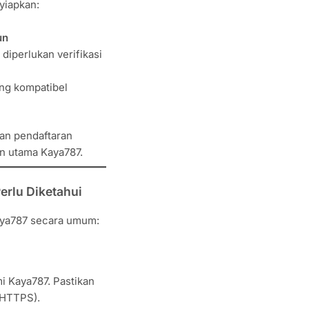
yiapkan:
un
a diperlukan verifikasi
ng kompatibel
an pendaftaran
n utama Kaya787.
erlu Diketahui
Kaya787 secara umum:
i Kaya787. Pastikan
 HTTPS).