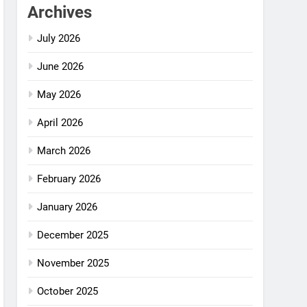
Archives
July 2026
June 2026
May 2026
April 2026
March 2026
February 2026
January 2026
December 2025
November 2025
October 2025