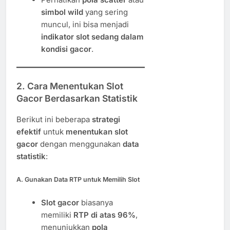
simbol wild
yang sering
muncul, ini bisa menjadi
indikator slot sedang dalam
kondisi gacor
.
2. Cara Menentukan Slot
Gacor Berdasarkan Statistik
Berikut ini beberapa
strategi
efektif
untuk
menentukan slot
gacor
dengan menggunakan
data
statistik
:
A. Gunakan Data RTP untuk Memilih Slot
Slot gacor
biasanya
memiliki
RTP di atas 96%
,
menunjukkan
pola