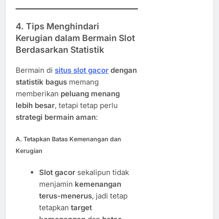
4. Tips Menghindari
Kerugian dalam Bermain Slot
Berdasarkan Statistik
Bermain di
situs slot gacor
dengan
statistik bagus
memang
memberikan
peluang menang
lebih besar
, tetapi tetap perlu
strategi bermain aman
:
A. Tetapkan Batas Kemenangan dan
Kerugian
Slot gacor
sekalipun tidak
menjamin
kemenangan
terus-menerus
, jadi tetap
tetapkan
target