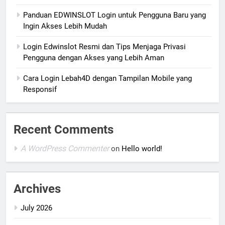
Panduan EDWINSLOT Login untuk Pengguna Baru yang
Ingin Akses Lebih Mudah
Login Edwinslot Resmi dan Tips Menjaga Privasi
Pengguna dengan Akses yang Lebih Aman
Cara Login Lebah4D dengan Tampilan Mobile yang
Responsif
Recent Comments
A WordPress Commenter
on
Hello world!
Archives
July 2026