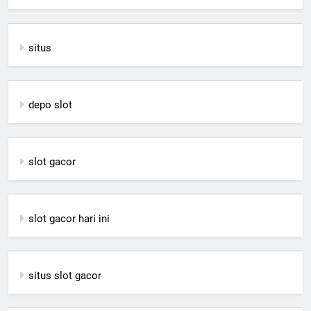
situs
depo slot
slot gacor
slot gacor hari ini
situs slot gacor