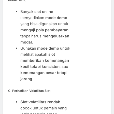
Mode Demo
Banyak
slot online
menyediakan
mode demo
yang bisa digunakan untuk
menguji pola pembayaran
tanpa harus
mengeluarkan
modal
.
Gunakan
mode demo
untuk
melihat apakah
slot
memberikan kemenangan
kecil tetapi konsisten
atau
kemenangan besar tetapi
jarang
.
C. Perhatikan Volatilitas Slot
Slot volatilitas rendah
cocok untuk pemain yang