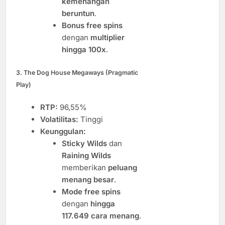
kemenangan
beruntun
.
Bonus free spins
dengan
multiplier
hingga 100x
.
3. The Dog House Megaways (Pragmatic
Play)
RTP:
96,55%
Volatilitas:
Tinggi
Keunggulan:
Sticky Wilds
dan
Raining Wilds
memberikan
peluang
menang besar
.
Mode free spins
dengan
hingga
117.649 cara menang
.