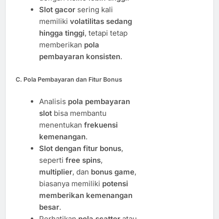
Slot gacor
sering kali
memiliki
volatilitas sedang
hingga tinggi
, tetapi tetap
memberikan
pola
pembayaran konsisten
.
C. Pola Pembayaran dan Fitur Bonus
Analisis
pola pembayaran
slot
bisa membantu
menentukan
frekuensi
kemenangan
.
Slot dengan fitur bonus
,
seperti
free spins
,
multiplier
, dan
bonus game
,
biasanya memiliki
potensi
memberikan kemenangan
besar
.
Perhatikan
pola scatter
atau