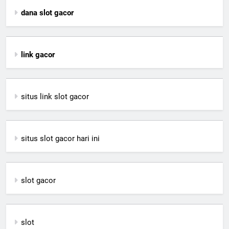
dana slot gacor
link gacor
situs link slot gacor
situs slot gacor hari ini
slot gacor
slot