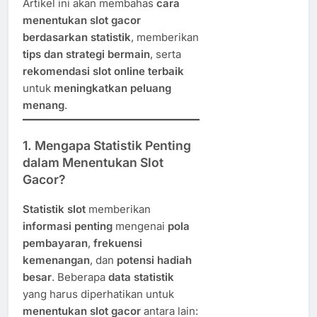
Artikel ini akan membahas
cara
menentukan slot gacor
berdasarkan statistik
, memberikan
tips dan strategi bermain
, serta
rekomendasi slot online terbaik
untuk
meningkatkan peluang
menang
.
1. Mengapa Statistik Penting
dalam Menentukan Slot
Gacor?
Statistik slot
memberikan
informasi penting
mengenai
pola
pembayaran
,
frekuensi
kemenangan
, dan
potensi hadiah
besar
. Beberapa
data statistik
yang harus diperhatikan untuk
menentukan slot gacor
antara lain: