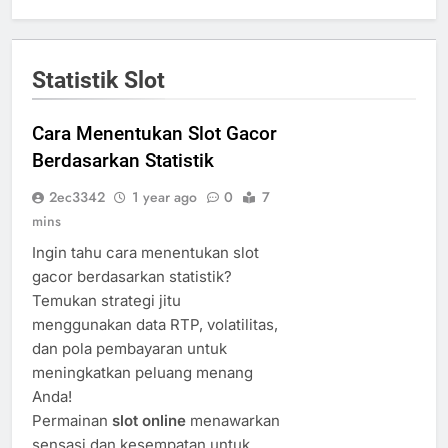
Statistik Slot
Cara Menentukan Slot Gacor
Berdasarkan Statistik
2ec3342
1 year ago
0
7
mins
Ingin tahu cara menentukan slot
gacor berdasarkan statistik?
Temukan strategi jitu
menggunakan data RTP, volatilitas,
dan pola pembayaran untuk
meningkatkan peluang menang
Anda!
Permainan
slot online
menawarkan
sensasi dan kesempatan untuk