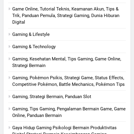
Game Online, Tutorial Teknis, Keamanan Akun, Tips &
Trik, Panduan Pemula, Strategi Gaming, Dunia Hiburan
Digital
Gaming & Lifestyle
Gaming & Technology
Gaming, Kesehatan Mental, Tips Gaming, Game Online,
Strategi Bermain
Gaming, Pokémon Psikis, Strategi Game, Status Effects,
Competitive Pokémon, Battle Mechanics, Pokémon Tips
Gaming, Strategi Bermain, Panduan Slot
Gaming, Tips Gaming, Pengalaman Bermain Game, Game
Online, Panduan Bermain
Gaya Hidup Gaming Psikologi Bermain Produktivitas