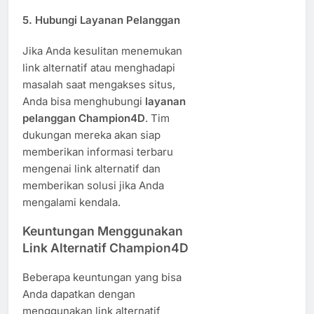
5.
Hubungi Layanan Pelanggan
Jika Anda kesulitan menemukan
link alternatif atau menghadapi
masalah saat mengakses situs,
Anda bisa menghubungi
layanan
pelanggan Champion4D
. Tim
dukungan mereka akan siap
memberikan informasi terbaru
mengenai link alternatif dan
memberikan solusi jika Anda
mengalami kendala.
Keuntungan Menggunakan
Link Alternatif Champion4D
Beberapa keuntungan yang bisa
Anda dapatkan dengan
menggunakan link alternatif