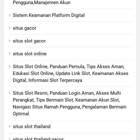
Pengguna,Manajemen Akun
Sistem Keamanan Platform Digital
situs gacor
situs slot gacor
situs slot online
Situs Slot Online, Panduan Pemula, Tips Akses Aman,
Edukasi Slot Online, Update Link Slot, Keamanan Akses
Digital, Informasi Slot Terpercaya
Situs Slot Resmi, Panduan Login Aman, Akses Multi
Perangkat, Tips Bermain Slot, Keamanan Akun Slot,
Navigasi Situs Ramah Pengguna, Pengalaman Bermain
Optimal
situs slot thailand
situs slot thailand gacor