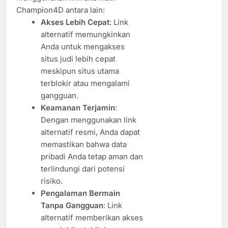
Champion4D antara lain:
Akses Lebih Cepat
: Link
alternatif memungkinkan
Anda untuk mengakses
situs judi lebih cepat
meskipun situs utama
terblokir atau mengalami
gangguan.
Keamanan Terjamin
:
Dengan menggunakan link
alternatif resmi, Anda dapat
memastikan bahwa data
pribadi Anda tetap aman dan
terlindungi dari potensi
risiko.
Pengalaman Bermain
Tanpa Gangguan
: Link
alternatif memberikan akses