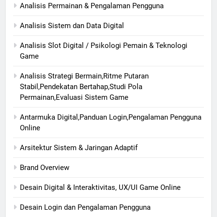
Analisis Permainan & Pengalaman Pengguna
Analisis Sistem dan Data Digital
Analisis Slot Digital / Psikologi Pemain & Teknologi
Game
Analisis Strategi Bermain,Ritme Putaran
Stabil,Pendekatan Bertahap,Studi Pola
Permainan,Evaluasi Sistem Game
Antarmuka Digital,Panduan Login,Pengalaman Pengguna
Online
Arsitektur Sistem & Jaringan Adaptif
Brand Overview
Desain Digital & Interaktivitas, UX/UI Game Online
Desain Login dan Pengalaman Pengguna