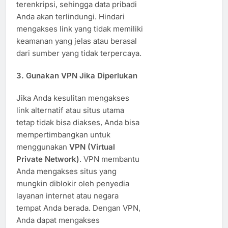
terenkripsi, sehingga data pribadi
Anda akan terlindungi. Hindari
mengakses link yang tidak memiliki
keamanan yang jelas atau berasal
dari sumber yang tidak terpercaya.
3.
Gunakan VPN Jika Diperlukan
Jika Anda kesulitan mengakses
link alternatif atau situs utama
tetap tidak bisa diakses, Anda bisa
mempertimbangkan untuk
menggunakan
VPN (Virtual
Private Network)
. VPN membantu
Anda mengakses situs yang
mungkin diblokir oleh penyedia
layanan internet atau negara
tempat Anda berada. Dengan VPN,
Anda dapat mengakses