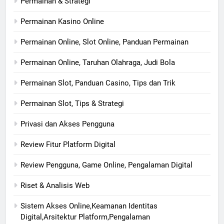
Permainan & Strategi
Permainan Kasino Online
Permainan Online, Slot Online, Panduan Permainan
Permainan Online, Taruhan Olahraga, Judi Bola
Permainan Slot, Panduan Casino, Tips dan Trik
Permainan Slot, Tips & Strategi
Privasi dan Akses Pengguna
Review Fitur Platform Digital
Review Pengguna, Game Online, Pengalaman Digital
Riset & Analisis Web
Sistem Akses Online,Keamanan Identitas
Digital,Arsitektur Platform,Pengalaman