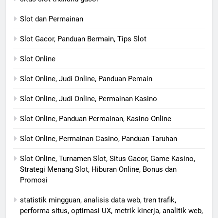
Slot dan Permainan
Slot Gacor, Panduan Bermain, Tips Slot
Slot Online
Slot Online, Judi Online, Panduan Pemain
Slot Online, Judi Online, Permainan Kasino
Slot Online, Panduan Permainan, Kasino Online
Slot Online, Permainan Casino, Panduan Taruhan
Slot Online, Turnamen Slot, Situs Gacor, Game Kasino,
Strategi Menang Slot, Hiburan Online, Bonus dan
Promosi
statistik mingguan, analisis data web, tren trafik,
performa situs, optimasi UX, metrik kinerja, analitik web,