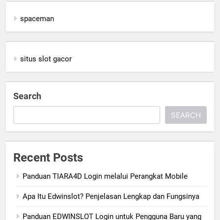
spaceman
situs slot gacor
Search
SEARCH
Recent Posts
Panduan TIARA4D Login melalui Perangkat Mobile
Apa Itu Edwinslot? Penjelasan Lengkap dan Fungsinya
Panduan EDWINSLOT Login untuk Pengguna Baru yang