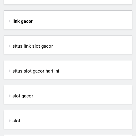
link gacor
situs link slot gacor
situs slot gacor hari ini
slot gacor
slot