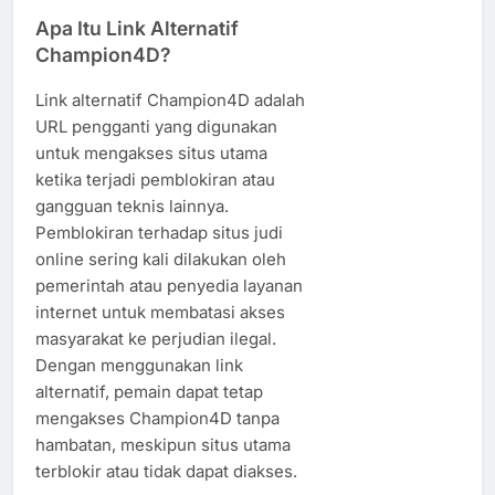
Apa Itu Link Alternatif
Champion4D?
Link alternatif Champion4D adalah
URL pengganti yang digunakan
untuk mengakses situs utama
ketika terjadi pemblokiran atau
gangguan teknis lainnya.
Pemblokiran terhadap situs judi
online sering kali dilakukan oleh
pemerintah atau penyedia layanan
internet untuk membatasi akses
masyarakat ke perjudian ilegal.
Dengan menggunakan link
alternatif, pemain dapat tetap
mengakses Champion4D tanpa
hambatan, meskipun situs utama
terblokir atau tidak dapat diakses.