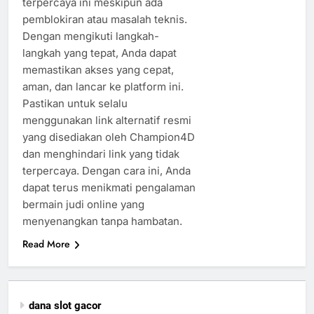
terpercaya ini meskipun ada
pemblokiran atau masalah teknis.
Dengan mengikuti langkah-
langkah yang tepat, Anda dapat
memastikan akses yang cepat,
aman, dan lancar ke platform ini.
Pastikan untuk selalu
menggunakan link alternatif resmi
yang disediakan oleh Champion4D
dan menghindari link yang tidak
terpercaya. Dengan cara ini, Anda
dapat terus menikmati pengalaman
bermain judi online yang
menyenangkan tanpa hambatan.
Read More
dana slot gacor