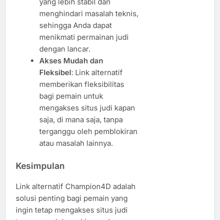
yang lebih stabil dan
menghindari masalah teknis,
sehingga Anda dapat
menikmati permainan judi
dengan lancar.
Akses Mudah dan
Fleksibel
: Link alternatif
memberikan fleksibilitas
bagi pemain untuk
mengakses situs judi kapan
saja, di mana saja, tanpa
terganggu oleh pemblokiran
atau masalah lainnya.
Kesimpulan
Link alternatif Champion4D adalah
solusi penting bagi pemain yang
ingin tetap mengakses situs judi