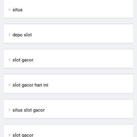
situs
depo slot
slot gacor
slot gacor hari ini
situs slot gacor
slot gacor