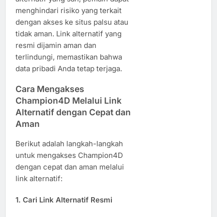
menghindari risiko yang terkait
dengan akses ke situs palsu atau
tidak aman. Link alternatif yang
resmi dijamin aman dan
terlindungi, memastikan bahwa
data pribadi Anda tetap terjaga.
Cara Mengakses
Champion4D Melalui Link
Alternatif dengan Cepat dan
Aman
Berikut adalah langkah-langkah
untuk mengakses Champion4D
dengan cepat dan aman melalui
link alternatif:
1.
Cari Link Alternatif Resmi