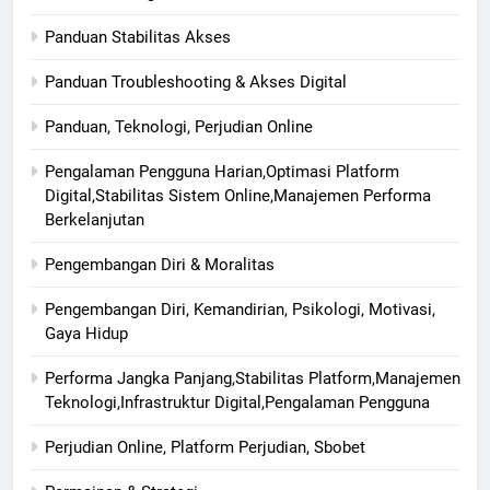
Panduan Stabilitas Akses
Panduan Troubleshooting & Akses Digital
Panduan, Teknologi, Perjudian Online
Pengalaman Pengguna Harian,Optimasi Platform
Digital,Stabilitas Sistem Online,Manajemen Performa
Berkelanjutan
Pengembangan Diri & Moralitas
Pengembangan Diri, Kemandirian, Psikologi, Motivasi,
Gaya Hidup
Performa Jangka Panjang,Stabilitas Platform,Manajemen
Teknologi,Infrastruktur Digital,Pengalaman Pengguna
Perjudian Online, Platform Perjudian, Sbobet