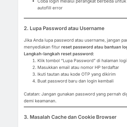
Coba login melalui perangkat berbeda untuk
autofill error
2.
Lupa Password atau Username
Jika Anda lupa password atau username, jangan pa
menyediakan fitur
reset password atau bantuan lo
Langkah-langkah reset password:
Klik tombol “Lupa Password” di halaman log
Masukkan email atau nomor HP terdaftar
Ikuti tautan atau kode OTP yang dikirim
Buat password baru dan login kembali
Catatan: Jangan gunakan password yang pernah d
demi keamanan.
3.
Masalah Cache dan Cookie Browser