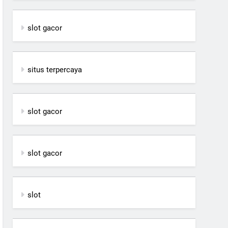
slot gacor
situs terpercaya
slot gacor
slot gacor
slot