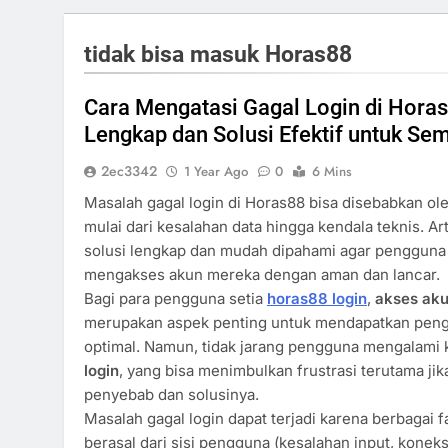
tidak bisa masuk Horas88
Cara Mengatasi Gagal Login di Hora
Lengkap dan Solusi Efektif untuk S
2ec3342
1 Year Ago
0
6 Mins
Masalah gagal login di Horas88 bisa disebabkan ole
mulai dari kesalahan data hingga kendala teknis. Art
solusi lengkap dan mudah dipahami agar pengguna
mengakses akun mereka dengan aman dan lancar.
Bagi para pengguna setia
horas88 login
,
akses aku
merupakan aspek penting untuk mendapatkan peng
optimal. Namun, tidak jarang pengguna mengalami 
login
, yang bisa menimbulkan frustrasi terutama ji
penyebab dan solusinya.
Masalah gagal login dapat terjadi karena berbagai f
berasal dari sisi pengguna (kesalahan input, konek