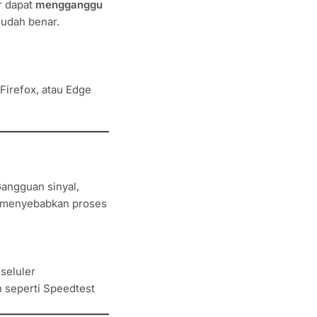
r dapat
mengganggu
sudah benar.
Firefox, atau Edge
Gangguan sinyal,
a menyebabkan proses
seluler
 seperti Speedtest