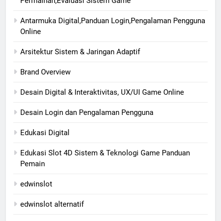
Permainan,Evaluasi Sistem Game
Antarmuka Digital,Panduan Login,Pengalaman Pengguna
Online
Arsitektur Sistem & Jaringan Adaptif
Brand Overview
Desain Digital & Interaktivitas, UX/UI Game Online
Desain Login dan Pengalaman Pengguna
Edukasi Digital
Edukasi Slot 4D Sistem & Teknologi Game Panduan
Pemain
edwinslot
edwinslot alternatif