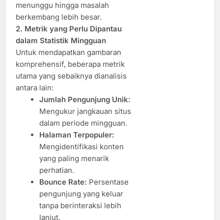
menunggu hingga masalah
berkembang lebih besar.
2. Metrik yang Perlu Dipantau
dalam Statistik Mingguan
Untuk mendapatkan gambaran
komprehensif, beberapa metrik
utama yang sebaiknya dianalisis
antara lain:
Jumlah Pengunjung Unik:
Mengukur jangkauan situs
dalam periode mingguan.
Halaman Terpopuler:
Mengidentifikasi konten
yang paling menarik
perhatian.
Bounce Rate:
Persentase
pengunjung yang keluar
tanpa berinteraksi lebih
lanjut.