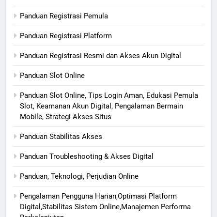
Panduan Registrasi Pemula
Panduan Registrasi Platform
Panduan Registrasi Resmi dan Akses Akun Digital
Panduan Slot Online
Panduan Slot Online, Tips Login Aman, Edukasi Pemula
Slot, Keamanan Akun Digital, Pengalaman Bermain
Mobile, Strategi Akses Situs
Panduan Stabilitas Akses
Panduan Troubleshooting & Akses Digital
Panduan, Teknologi, Perjudian Online
Pengalaman Pengguna Harian,Optimasi Platform
Digital,Stabilitas Sistem Online,Manajemen Performa