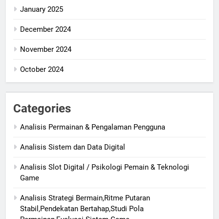
January 2025
December 2024
November 2024
October 2024
Categories
Analisis Permainan & Pengalaman Pengguna
Analisis Sistem dan Data Digital
Analisis Slot Digital / Psikologi Pemain & Teknologi
Game
Analisis Strategi Bermain,Ritme Putaran
Stabil,Pendekatan Bertahap,Studi Pola