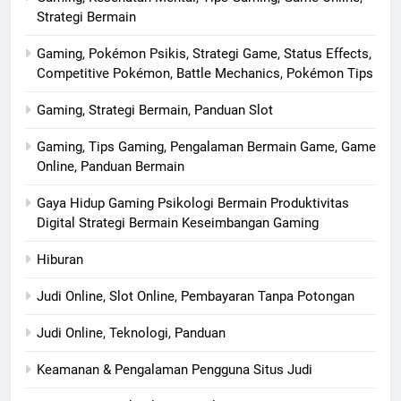
Strategi Bermain
Gaming, Pokémon Psikis, Strategi Game, Status Effects,
Competitive Pokémon, Battle Mechanics, Pokémon Tips
Gaming, Strategi Bermain, Panduan Slot
Gaming, Tips Gaming, Pengalaman Bermain Game, Game
Online, Panduan Bermain
Gaya Hidup Gaming Psikologi Bermain Produktivitas
Digital Strategi Bermain Keseimbangan Gaming
Hiburan
Judi Online, Slot Online, Pembayaran Tanpa Potongan
Judi Online, Teknologi, Panduan
Keamanan & Pengalaman Pengguna Situs Judi