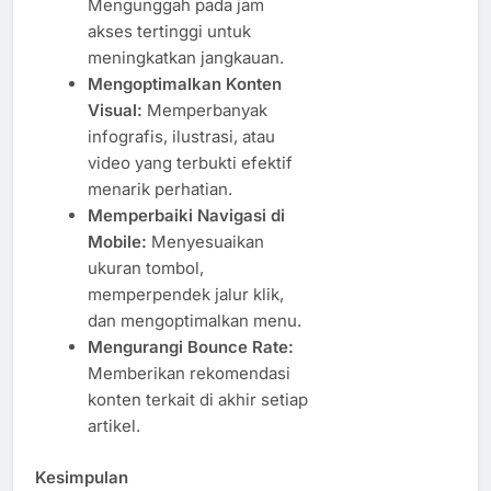
Mengunggah pada jam
akses tertinggi untuk
meningkatkan jangkauan.
Mengoptimalkan Konten
Visual:
Memperbanyak
infografis, ilustrasi, atau
video yang terbukti efektif
menarik perhatian.
Memperbaiki Navigasi di
Mobile:
Menyesuaikan
ukuran tombol,
memperpendek jalur klik,
dan mengoptimalkan menu.
Mengurangi Bounce Rate:
Memberikan rekomendasi
konten terkait di akhir setiap
artikel.
Kesimpulan