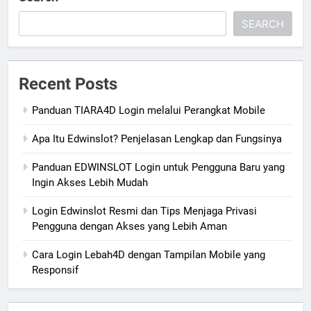
SEARCH
Recent Posts
Panduan TIARA4D Login melalui Perangkat Mobile
Apa Itu Edwinslot? Penjelasan Lengkap dan Fungsinya
Panduan EDWINSLOT Login untuk Pengguna Baru yang
Ingin Akses Lebih Mudah
Login Edwinslot Resmi dan Tips Menjaga Privasi
Pengguna dengan Akses yang Lebih Aman
Cara Login Lebah4D dengan Tampilan Mobile yang
Responsif