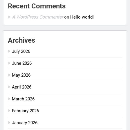
Recent Comments
A WordPress Commenter
on
Hello world!
Archives
July 2026
June 2026
May 2026
April 2026
March 2026
February 2026
January 2026