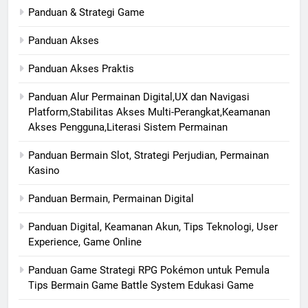
Panduan & Strategi Game
Panduan Akses
Panduan Akses Praktis
Panduan Alur Permainan Digital,UX dan Navigasi
Platform,Stabilitas Akses Multi-Perangkat,Keamanan
Akses Pengguna,Literasi Sistem Permainan
Panduan Bermain Slot, Strategi Perjudian, Permainan
Kasino
Panduan Bermain, Permainan Digital
Panduan Digital, Keamanan Akun, Tips Teknologi, User
Experience, Game Online
Panduan Game Strategi RPG Pokémon untuk Pemula
Tips Bermain Game Battle System Edukasi Game