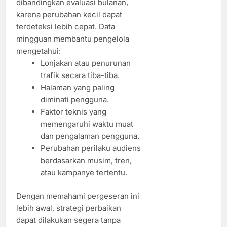
dibandingkan evaluasi bulanan,
karena perubahan kecil dapat
terdeteksi lebih cepat. Data
mingguan membantu pengelola
mengetahui:
Lonjakan atau penurunan
trafik secara tiba-tiba.
Halaman yang paling
diminati pengguna.
Faktor teknis yang
memengaruhi waktu muat
dan pengalaman pengguna.
Perubahan perilaku audiens
berdasarkan musim, tren,
atau kampanye tertentu.
Dengan memahami pergeseran ini
lebih awal, strategi perbaikan
dapat dilakukan segera tanpa