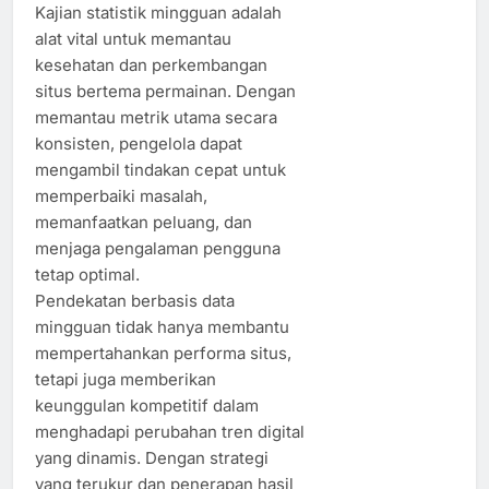
Kajian statistik mingguan adalah
alat vital untuk memantau
kesehatan dan perkembangan
situs bertema permainan. Dengan
memantau metrik utama secara
konsisten, pengelola dapat
mengambil tindakan cepat untuk
memperbaiki masalah,
memanfaatkan peluang, dan
menjaga pengalaman pengguna
tetap optimal.
Pendekatan berbasis data
mingguan tidak hanya membantu
mempertahankan performa situs,
tetapi juga memberikan
keunggulan kompetitif dalam
menghadapi perubahan tren digital
yang dinamis. Dengan strategi
yang terukur dan penerapan hasil