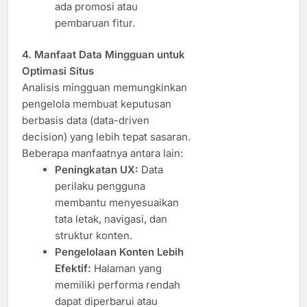
ada promosi atau
pembaruan fitur.
4. Manfaat Data Mingguan untuk
Optimasi Situs
Analisis mingguan memungkinkan
pengelola membuat keputusan
berbasis data (data-driven
decision) yang lebih tepat sasaran.
Beberapa manfaatnya antara lain:
Peningkatan UX:
Data
perilaku pengguna
membantu menyesuaikan
tata letak, navigasi, dan
struktur konten.
Pengelolaan Konten Lebih
Efektif:
Halaman yang
memiliki performa rendah
dapat diperbarui atau