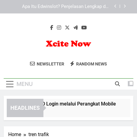
Skip
Panduan EDWINSLOT Login untuk Pengguna Baru
to
yang Ingin Akses Lebih Mudah
content
Login Edwinslot Resmi dan Tips Menjaga Privasi
Pengguna dengan Akses yang Lebih Aman
Panduan TIARA4D Login melalui Perangkat
Mobile
Apa Itu Edwinslot? Penjelasan Lengkap dan
Fungsinya
Xcite Now
Dapatkan Hiburan Terkini Dari Xcite
Panduan EDWINSLOT Login untuk Pengguna Baru
NEWSLETTER
RANDOM NEWS
yang Ingin Akses Lebih Mudah
Now. Mulai Dari Acara, Berita Selebriti,
Login Edwinslot Resmi dan Tips Menjaga Privasi
Hingga Konten Kreatif Yang Menghibur.
Pengguna dengan Akses yang Lebih Aman
MENU
anduan TIARA4D Login melalui Perangkat Mobile
Apa It
HEADLINES
Weeks Ago
1 Month
Home
tren trafik