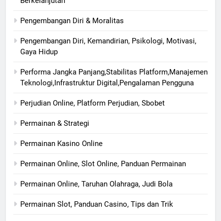
Berkelanjutan
Pengembangan Diri & Moralitas
Pengembangan Diri, Kemandirian, Psikologi, Motivasi,
Gaya Hidup
Performa Jangka Panjang,Stabilitas Platform,Manajemen
Teknologi,Infrastruktur Digital,Pengalaman Pengguna
Perjudian Online, Platform Perjudian, Sbobet
Permainan & Strategi
Permainan Kasino Online
Permainan Online, Slot Online, Panduan Permainan
Permainan Online, Taruhan Olahraga, Judi Bola
Permainan Slot, Panduan Casino, Tips dan Trik