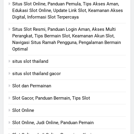
Situs Slot Online, Panduan Pemula, Tips Akses Aman,
Edukasi Slot Online, Update Link Slot, Keamanan Akses
Digital, Informasi Slot Terpercaya
Situs Slot Resmi, Panduan Login Aman, Akses Multi
Perangkat, Tips Bermain Slot, Keamanan Akun Slot,
Navigasi Situs Ramah Pengguna, Pengalaman Bermain
Optimal
situs slot thailand
situs slot thailand gacor
Slot dan Permainan
Slot Gacor, Panduan Bermain, Tips Slot
Slot Online
Slot Online, Judi Online, Panduan Pemain