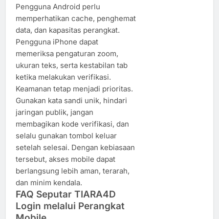
Pengguna Android perlu
memperhatikan cache, penghemat
data, dan kapasitas perangkat.
Pengguna iPhone dapat
memeriksa pengaturan zoom,
ukuran teks, serta kestabilan tab
ketika melakukan verifikasi.
Keamanan tetap menjadi prioritas.
Gunakan kata sandi unik, hindari
jaringan publik, jangan
membagikan kode verifikasi, dan
selalu gunakan tombol keluar
setelah selesai. Dengan kebiasaan
tersebut, akses mobile dapat
berlangsung lebih aman, terarah,
dan minim kendala.
FAQ Seputar TIARA4D
Login melalui Perangkat
Mobile