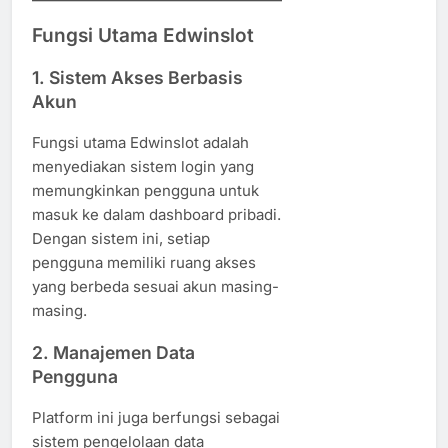
Fungsi Utama Edwinslot
1. Sistem Akses Berbasis
Akun
Fungsi utama Edwinslot adalah
menyediakan sistem login yang
memungkinkan pengguna untuk
masuk ke dalam dashboard pribadi.
Dengan sistem ini, setiap
pengguna memiliki ruang akses
yang berbeda sesuai akun masing-
masing.
2. Manajemen Data
Pengguna
Platform ini juga berfungsi sebagai
sistem pengelolaan data