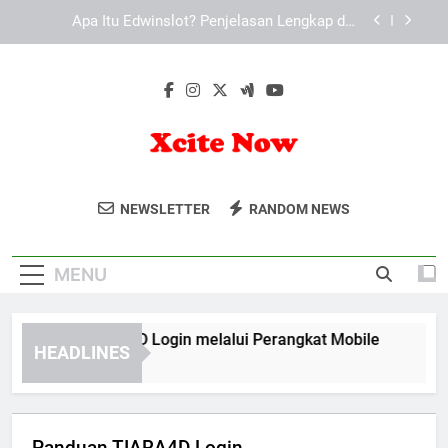
Skip
Panduan EDWINSLOT Login untuk Pengguna Baru
to
yang Ingin Akses Lebih Mudah
content
Login Edwinslot Resmi dan Tips Menjaga Privasi
Pengguna dengan Akses yang Lebih Aman
Panduan TIARA4D Login melalui Perangkat
Mobile
Apa Itu Edwinslot? Penjelasan Lengkap dan
Fungsinya
Xcite Now
Dapatkan Hiburan Terkini Dari Xcite
Panduan EDWINSLOT Login untuk Pengguna Baru
NEWSLETTER
RANDOM NEWS
yang Ingin Akses Lebih Mudah
Now. Mulai Dari Acara, Berita Selebriti,
Login Edwinslot Resmi dan Tips Menjaga Privasi
Hingga Konten Kreatif Yang Menghibur.
Pengguna dengan Akses yang Lebih Aman
MENU
nduan TIARA4D Login melalui Perangkat Mobile
Apa It
HEADLINES
Weeks Ago
1 Month
Panduan TIARA4D Login