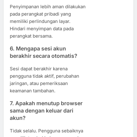
Penyimpanan lebih aman dilakukan
pada perangkat pribadi yang
memiliki perlindungan layar.
Hindari menyimpan data pada
perangkat bersama.
6. Mengapa sesi akun
berakhir secara otomatis?
Sesi dapat berakhir karena
pengguna tidak aktif, perubahan
jaringan, atau pemeriksaan
keamanan tambahan.
7. Apakah menutup browser
sama dengan keluar dari
akun?
Tidak selalu. Pengguna sebaiknya