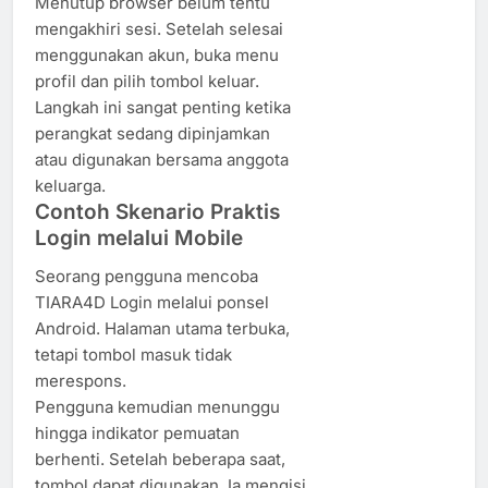
Menutup browser belum tentu
mengakhiri sesi. Setelah selesai
menggunakan akun, buka menu
profil dan pilih tombol keluar.
Langkah ini sangat penting ketika
perangkat sedang dipinjamkan
atau digunakan bersama anggota
keluarga.
Contoh Skenario Praktis
Login melalui Mobile
Seorang pengguna mencoba
TIARA4D Login melalui ponsel
Android. Halaman utama terbuka,
tetapi tombol masuk tidak
merespons.
Pengguna kemudian menunggu
hingga indikator pemuatan
berhenti. Setelah beberapa saat,
tombol dapat digunakan. Ia mengisi