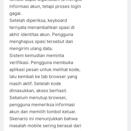
informasi akun, tetapi proses login
gagal.
Setelah diperiksa, keyboard
ternyata menambahkan spasi di
akhir identitas akun. Pengguna
menghapus spasi tersebut dan
mengirim ulang data.
Sistem kemudian meminta
verifikasi. Pengguna membuka
aplikasi pesan untuk melihat kode,
lalu kembali ke tab browser yang
masih aktif. Setelah kode
dimasukkan, akses berhasil.
Sebelum menutup browser,
pengguna memeriksa informasi
akun dan memilih tombol keluar.
Skenario ini menunjukkan bahwa
masalah mobile sering berasal dari