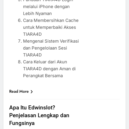
melalui iPhone dengan
Lebih Nyaman
Cara Membersihkan Cache
untuk Memperbaiki Akses
TIARA4D
Mengenal Sistem Verifikasi
dan Pengelolaan Sesi
TIARA4D
Cara Keluar dari Akun
TIARA4D dengan Aman di
Perangkat Bersama
Read More
Apa Itu Edwinslot?
Penjelasan Lengkap dan
Fungsinya