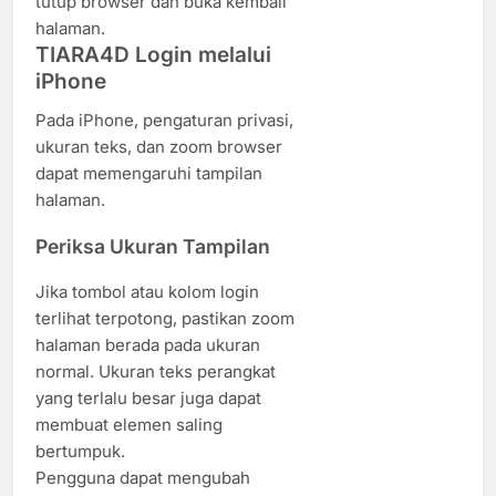
tutup browser dan buka kembali
halaman.
TIARA4D Login melalui
iPhone
Pada iPhone, pengaturan privasi,
ukuran teks, dan zoom browser
dapat memengaruhi tampilan
halaman.
Periksa Ukuran Tampilan
Jika tombol atau kolom login
terlihat terpotong, pastikan zoom
halaman berada pada ukuran
normal. Ukuran teks perangkat
yang terlalu besar juga dapat
membuat elemen saling
bertumpuk.
Pengguna dapat mengubah