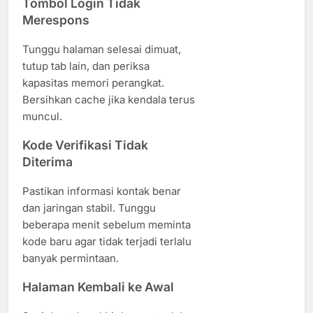
Tombol Login Tidak
Merespons
Tunggu halaman selesai dimuat,
tutup tab lain, dan periksa
kapasitas memori perangkat.
Bersihkan cache jika kendala terus
muncul.
Kode Verifikasi Tidak
Diterima
Pastikan informasi kontak benar
dan jaringan stabil. Tunggu
beberapa menit sebelum meminta
kode baru agar tidak terjadi terlalu
banyak permintaan.
Halaman Kembali ke Awal