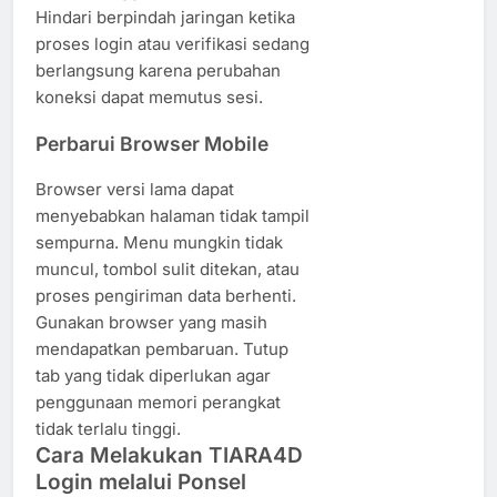
Hindari berpindah jaringan ketika
proses login atau verifikasi sedang
berlangsung karena perubahan
koneksi dapat memutus sesi.
Perbarui Browser Mobile
Browser versi lama dapat
menyebabkan halaman tidak tampil
sempurna. Menu mungkin tidak
muncul, tombol sulit ditekan, atau
proses pengiriman data berhenti.
Gunakan browser yang masih
mendapatkan pembaruan. Tutup
tab yang tidak diperlukan agar
penggunaan memori perangkat
tidak terlalu tinggi.
Cara Melakukan TIARA4D
Login melalui Ponsel