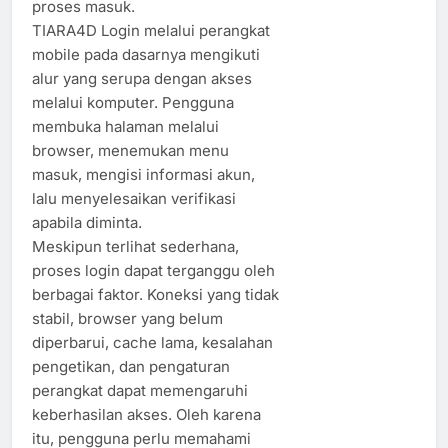
proses masuk.
TIARA4D Login melalui perangkat
mobile pada dasarnya mengikuti
alur yang serupa dengan akses
melalui komputer. Pengguna
membuka halaman melalui
browser, menemukan menu
masuk, mengisi informasi akun,
lalu menyelesaikan verifikasi
apabila diminta.
Meskipun terlihat sederhana,
proses login dapat terganggu oleh
berbagai faktor. Koneksi yang tidak
stabil, browser yang belum
diperbarui, cache lama, kesalahan
pengetikan, dan pengaturan
perangkat dapat memengaruhi
keberhasilan akses. Oleh karena
itu, pengguna perlu memahami