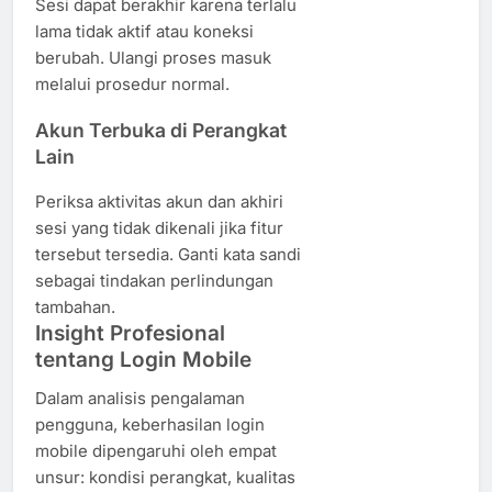
Sesi dapat berakhir karena terlalu
lama tidak aktif atau koneksi
berubah. Ulangi proses masuk
melalui prosedur normal.
Akun Terbuka di Perangkat
Lain
Periksa aktivitas akun dan akhiri
sesi yang tidak dikenali jika fitur
tersebut tersedia. Ganti kata sandi
sebagai tindakan perlindungan
tambahan.
Insight Profesional
tentang Login Mobile
Dalam analisis pengalaman
pengguna, keberhasilan login
mobile dipengaruhi oleh empat
unsur: kondisi perangkat, kualitas