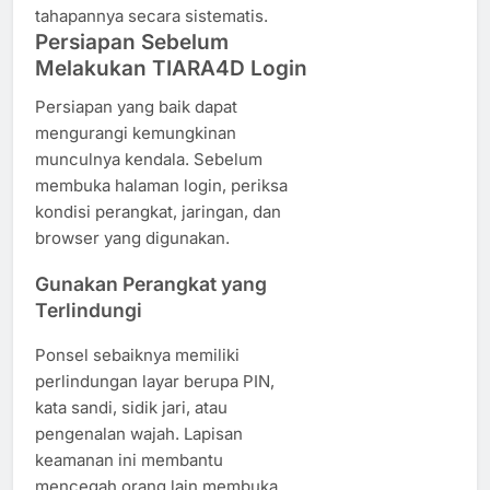
tahapannya secara sistematis.
Persiapan Sebelum
Melakukan TIARA4D Login
Persiapan yang baik dapat
mengurangi kemungkinan
munculnya kendala. Sebelum
membuka halaman login, periksa
kondisi perangkat, jaringan, dan
browser yang digunakan.
Gunakan Perangkat yang
Terlindungi
Ponsel sebaiknya memiliki
perlindungan layar berupa PIN,
kata sandi, sidik jari, atau
pengenalan wajah. Lapisan
keamanan ini membantu
mencegah orang lain membuka