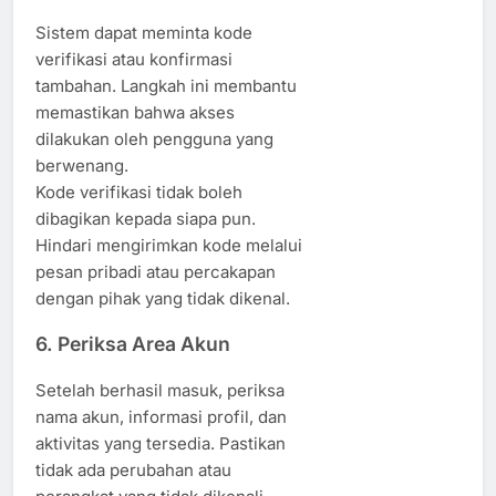
Sistem dapat meminta kode
verifikasi atau konfirmasi
tambahan. Langkah ini membantu
memastikan bahwa akses
dilakukan oleh pengguna yang
berwenang.
Kode verifikasi tidak boleh
dibagikan kepada siapa pun.
Hindari mengirimkan kode melalui
pesan pribadi atau percakapan
dengan pihak yang tidak dikenal.
6. Periksa Area Akun
Setelah berhasil masuk, periksa
nama akun, informasi profil, dan
aktivitas yang tersedia. Pastikan
tidak ada perubahan atau