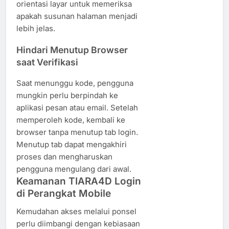
orientasi layar untuk memeriksa
apakah susunan halaman menjadi
lebih jelas.
Hindari Menutup Browser
saat Verifikasi
Saat menunggu kode, pengguna
mungkin perlu berpindah ke
aplikasi pesan atau email. Setelah
memperoleh kode, kembali ke
browser tanpa menutup tab login.
Menutup tab dapat mengakhiri
proses dan mengharuskan
pengguna mengulang dari awal.
Keamanan TIARA4D Login
di Perangkat Mobile
Kemudahan akses melalui ponsel
perlu diimbangi dengan kebiasaan