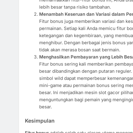
lebih besar tanpa risiko tambahan.
Menambah Keseruan dan Variasi dalam Pe
Fitur bonus juga memberikan variasi dan ke
permainan. Setiap kali Anda memicu fitur b
ketegangan dan kegembiraan, yang membuat
menghibur. Dengan berbagai jenis bonus yan
tidak akan merasa bosan saat bermain.
Menghasilkan Pembayaran yang Lebih Bes
Fitur bonus sering kali memberikan pembaya
besar dibandingkan dengan putaran reguler
simbol wild dapat memperbesar kemenanga
mini-game atau permainan bonus sering me
besar. Ini menjadikan mesin slot gacor piliha
menguntungkan bagi pemain yang mengingi
besar.
Kesimpulan
Fitur bonus
adalah salah satu alasan utama menga