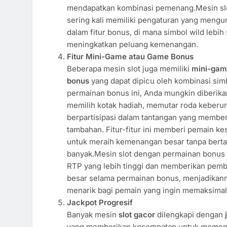
mendapatkan kombinasi pemenang.Mesin slo
sering kali memiliki pengaturan yang mengu
dalam fitur bonus, di mana simbol wild lebih
meningkatkan peluang kemenangan.
Fitur Mini-Game atau Game Bonus
Beberapa mesin slot juga memiliki
mini-gam
bonus
yang dapat dipicu oleh kombinasi simb
permainan bonus ini, Anda mungkin diberik
memilih kotak hadiah, memutar roda keberun
berpartisipasi dalam tantangan yang member
tambahan. Fitur-fitur ini memberi pemain k
untuk meraih kemenangan besar tanpa berta
banyak.Mesin slot dengan permainan bonus
RTP yang lebih tinggi dan memberikan pemb
besar selama permainan bonus, menjadikann
menarik bagi pemain yang ingin memaksima
Jackpot Progresif
Banyak mesin
slot gacor
dilengkapi dengan
yang memberikan kesempatan untuk memen