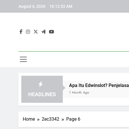
Skip
August 6, 2026
10:12:53 AM
to
content
Xci
Dapatkan H
ngkat Mobile
Apa Itu Edwinslot? Penjelasan Lengkap d
1 Month Ago
HEADLINES
Home
2ec3342
Page 6