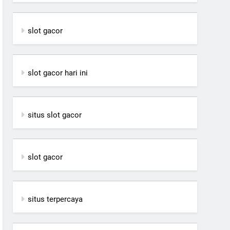
slot gacor
slot gacor hari ini
situs slot gacor
slot gacor
situs terpercaya