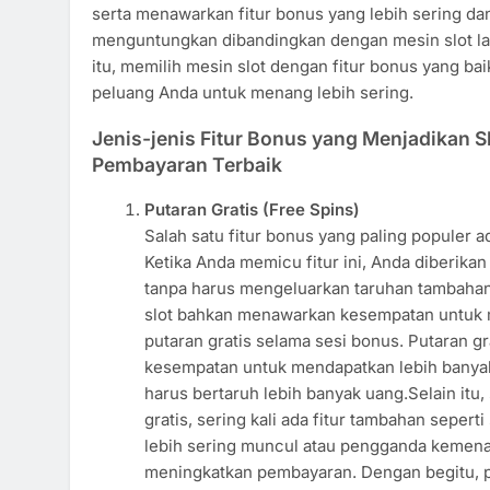
serta menawarkan fitur bonus yang lebih sering dan
menguntungkan dibandingkan dengan mesin slot la
itu, memilih mesin slot dengan fitur bonus yang ba
peluang Anda untuk menang lebih sering.
Jenis-jenis Fitur Bonus yang Menjadikan S
Pembayaran Terbaik
Putaran Gratis (Free Spins)
Salah satu fitur bonus yang paling populer 
Ketika Anda memicu fitur ini, Anda diberika
tanpa harus mengeluarkan taruhan tambaha
slot bahkan menawarkan kesempatan untuk
putaran gratis selama sesi bonus. Putaran g
kesempatan untuk mendapatkan lebih bany
harus bertaruh lebih banyak uang.Selain itu,
gratis, sering kali ada fitur tambahan seperti
lebih sering muncul atau pengganda kemen
meningkatkan pembayaran. Dengan begitu, pu