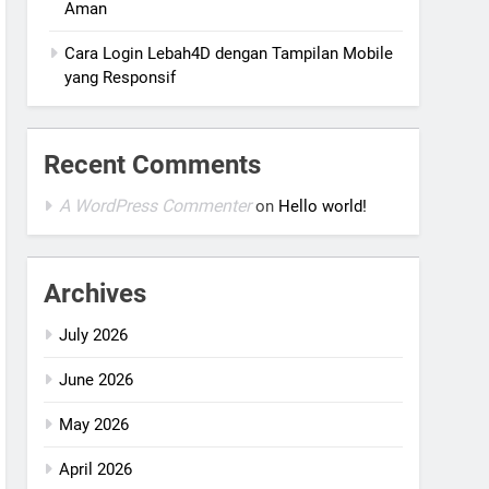
Aman
Cara Login Lebah4D dengan Tampilan Mobile
yang Responsif
Recent Comments
A WordPress Commenter
on
Hello world!
Archives
July 2026
June 2026
May 2026
April 2026