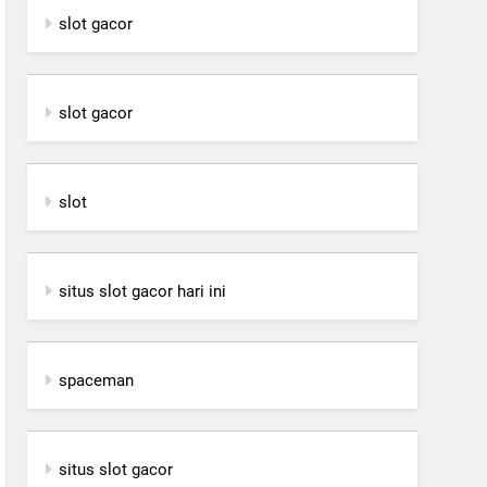
slot gacor
slot gacor
slot
situs slot gacor hari ini
spaceman
situs slot gacor