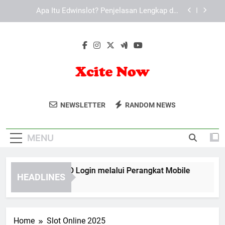
Skip
Panduan EDWINSLOT Login untuk Pengguna Baru
to
yang Ingin Akses Lebih Mudah
content
Login Edwinslot Resmi dan Tips Menjaga Privasi
Pengguna dengan Akses yang Lebih Aman
Panduan TIARA4D Login melalui Perangkat
Mobile
Apa Itu Edwinslot? Penjelasan Lengkap dan
Fungsinya
Xcite Now
Dapatkan Hiburan Terkini Dari Xcite
Panduan EDWINSLOT Login untuk Pengguna Baru
NEWSLETTER
RANDOM NEWS
yang Ingin Akses Lebih Mudah
Now. Mulai Dari Acara, Berita Selebriti,
Login Edwinslot Resmi dan Tips Menjaga Privasi
Hingga Konten Kreatif Yang Menghibur.
Pengguna dengan Akses yang Lebih Aman
MENU
nduan TIARA4D Login melalui Perangkat Mobile
Apa It
HEADLINES
Weeks Ago
1 Month
Home
Slot Online 2025