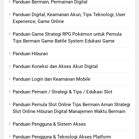
Panduan Bermain, Permainan Digital
Panduan Digital, Keamanan Akun, Tips Teknologi, User
Experience, Game Online
Panduan Game Strategi RPG Pokémon untuk Pemula
Tips Bermain Game Battle System Edukasi Game
Panduan Hiburan
Panduan Koneksi dan Akses Akun Digital
Panduan Login dan Keamanan Mobile
Panduan Pemain / Strategi & Tips / Edukasi Slot
Panduan Pemula Slot Online Tips Bermain Aman Strategi
Slot Online Hiburan Digital Manajemen Waktu Bermain
Panduan Pengguna & Sistem Akses
Panduan Pengguna & Teknologi Akses Platform