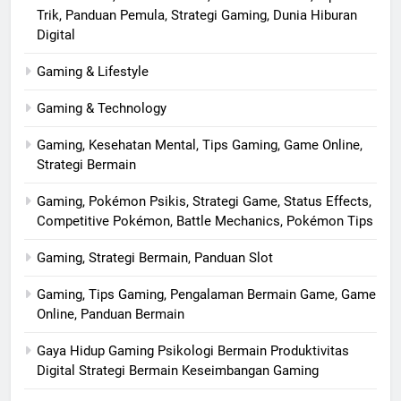
Trik, Panduan Pemula, Strategi Gaming, Dunia Hiburan
Digital
Gaming & Lifestyle
Gaming & Technology
Gaming, Kesehatan Mental, Tips Gaming, Game Online,
Strategi Bermain
Gaming, Pokémon Psikis, Strategi Game, Status Effects,
Competitive Pokémon, Battle Mechanics, Pokémon Tips
Gaming, Strategi Bermain, Panduan Slot
Gaming, Tips Gaming, Pengalaman Bermain Game, Game
Online, Panduan Bermain
Gaya Hidup Gaming Psikologi Bermain Produktivitas
Digital Strategi Bermain Keseimbangan Gaming