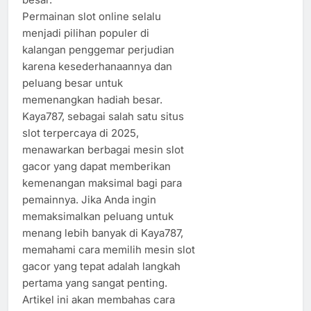
Permainan slot online selalu
menjadi pilihan populer di
kalangan penggemar perjudian
karena kesederhanaannya dan
peluang besar untuk
memenangkan hadiah besar.
Kaya787, sebagai salah satu situs
slot terpercaya di 2025,
menawarkan berbagai mesin slot
gacor yang dapat memberikan
kemenangan maksimal bagi para
pemainnya. Jika Anda ingin
memaksimalkan peluang untuk
menang lebih banyak di Kaya787,
memahami cara memilih mesin slot
gacor yang tepat adalah langkah
pertama yang sangat penting.
Artikel ini akan membahas cara