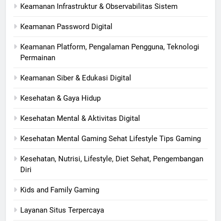
Keamanan Infrastruktur & Observabilitas Sistem
Keamanan Password Digital
Keamanan Platform, Pengalaman Pengguna, Teknologi
Permainan
Keamanan Siber & Edukasi Digital
Kesehatan & Gaya Hidup
Kesehatan Mental & Aktivitas Digital
Kesehatan Mental Gaming Sehat Lifestyle Tips Gaming
Kesehatan, Nutrisi, Lifestyle, Diet Sehat, Pengembangan
Diri
Kids and Family Gaming
Layanan Situs Terpercaya