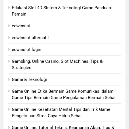
Edukasi Slot 4D Sistem & Teknologi Game Panduan
Pemain
edwinslot
edwinslot alternatif
edwinslot login
Gambling, Online Casino, Slot Machines, Tips &
Strategies
Game & Teknologi
Game Online Etika Bermain Game Komunikasi dalam
Game Tips Bermain Game Pengalaman Bermain Sehat
Game Online Kesehatan Mental Tips dan Trik Game
Pengelolaan Stres Gaya Hidup Sehat
Game Online, Tutorial Teknis, Keamanan Akun, Tips &