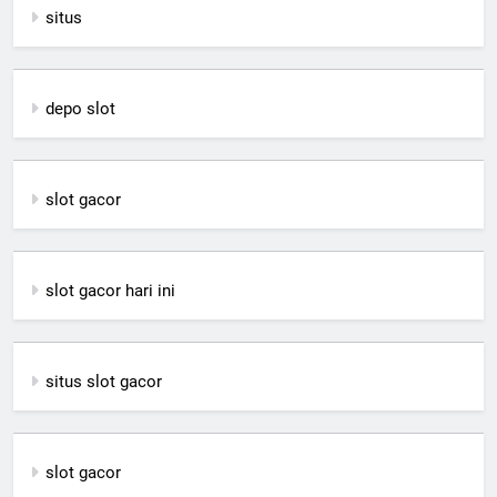
situs
depo slot
slot gacor
slot gacor hari ini
situs slot gacor
slot gacor