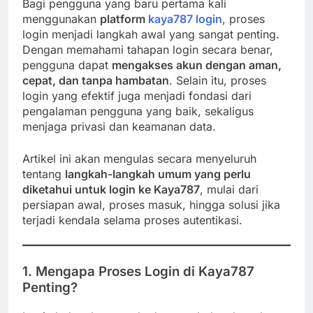
Bagi pengguna yang baru pertama kali
menggunakan
platform
kaya787 login
, proses
login menjadi langkah awal yang sangat penting.
Dengan memahami tahapan login secara benar,
pengguna dapat
mengakses akun dengan aman,
cepat, dan tanpa hambatan
. Selain itu, proses
login yang efektif juga menjadi fondasi dari
pengalaman pengguna yang baik, sekaligus
menjaga privasi dan keamanan data.
Artikel ini akan mengulas secara menyeluruh
tentang
langkah-langkah umum yang perlu
diketahui untuk login ke Kaya787
, mulai dari
persiapan awal, proses masuk, hingga solusi jika
terjadi kendala selama proses autentikasi.
1. Mengapa Proses Login di Kaya787
Penting?