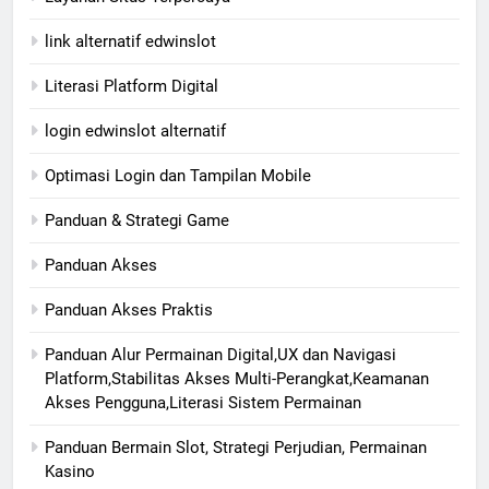
link alternatif edwinslot
Literasi Platform Digital
login edwinslot alternatif
Optimasi Login dan Tampilan Mobile
Panduan & Strategi Game
Panduan Akses
Panduan Akses Praktis
Panduan Alur Permainan Digital,UX dan Navigasi
Platform,Stabilitas Akses Multi-Perangkat,Keamanan
Akses Pengguna,Literasi Sistem Permainan
Panduan Bermain Slot, Strategi Perjudian, Permainan
Kasino