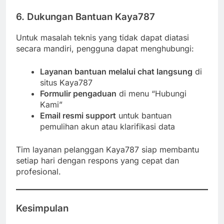
6. Dukungan Bantuan Kaya787
Untuk masalah teknis yang tidak dapat diatasi
secara mandiri, pengguna dapat menghubungi:
Layanan bantuan melalui chat langsung
di
situs Kaya787
Formulir pengaduan
di menu “Hubungi
Kami”
Email resmi support
untuk bantuan
pemulihan akun atau klarifikasi data
Tim layanan pelanggan Kaya787 siap membantu
setiap hari dengan respons yang cepat dan
profesional.
Kesimpulan