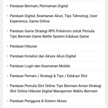
Panduan Bermain, Permainan Digital
Panduan Digital, Keamanan Akun, Tips Teknologi, User
Experience, Game Online
Panduan Game Strategi RPG Pokémon untuk Pemula
Tips Bermain Game Battle System Edukasi Game
Panduan Hiburan
Panduan Koneksi dan Akses Akun Digital
Panduan Login dan Keamanan Mobile
Panduan Pemain / Strategi & Tips / Edukasi Slot
Panduan Pemula Slot Online Tips Bermain Aman Strategi
Slot Online Hiburan Digital Manajemen Waktu Bermain
Panduan Pengguna & Sistem Akses