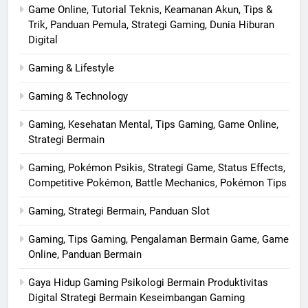
Game Online, Tutorial Teknis, Keamanan Akun, Tips &
Trik, Panduan Pemula, Strategi Gaming, Dunia Hiburan
Digital
Gaming & Lifestyle
Gaming & Technology
Gaming, Kesehatan Mental, Tips Gaming, Game Online,
Strategi Bermain
Gaming, Pokémon Psikis, Strategi Game, Status Effects,
Competitive Pokémon, Battle Mechanics, Pokémon Tips
Gaming, Strategi Bermain, Panduan Slot
Gaming, Tips Gaming, Pengalaman Bermain Game, Game
Online, Panduan Bermain
Gaya Hidup Gaming Psikologi Bermain Produktivitas
Digital Strategi Bermain Keseimbangan Gaming