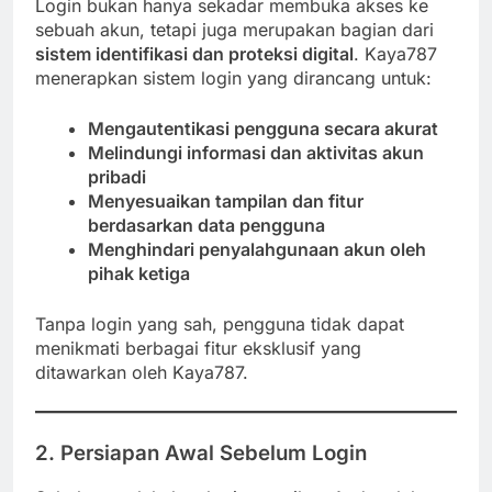
Login bukan hanya sekadar membuka akses ke
sebuah akun, tetapi juga merupakan bagian dari
sistem identifikasi dan proteksi digital
. Kaya787
menerapkan sistem login yang dirancang untuk:
Mengautentikasi pengguna secara akurat
Melindungi informasi dan aktivitas akun
pribadi
Menyesuaikan tampilan dan fitur
berdasarkan data pengguna
Menghindari penyalahgunaan akun oleh
pihak ketiga
Tanpa login yang sah, pengguna tidak dapat
menikmati berbagai fitur eksklusif yang
ditawarkan oleh Kaya787.
2. Persiapan Awal Sebelum Login