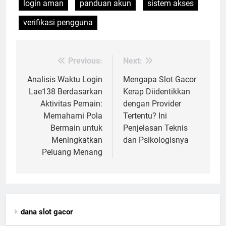
login aman
panduan akun
sistem akses
verifikasi pengguna
Previous:
Next:
Post
navigation
Analisis Waktu Login
Mengapa Slot Gacor
Lae138 Berdasarkan
Kerap Diidentikkan
Aktivitas Pemain:
dengan Provider
Memahami Pola
Tertentu? Ini
Bermain untuk
Penjelasan Teknis
Meningkatkan
dan Psikologisnya
Peluang Menang
dana slot gacor