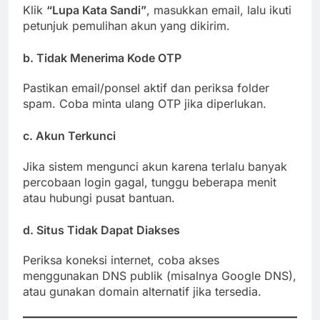
Klik
“Lupa Kata Sandi”
, masukkan email, lalu ikuti
petunjuk pemulihan akun yang dikirim.
b.
Tidak Menerima Kode OTP
Pastikan email/ponsel aktif dan periksa folder
spam. Coba minta ulang OTP jika diperlukan.
c.
Akun Terkunci
Jika sistem mengunci akun karena terlalu banyak
percobaan login gagal, tunggu beberapa menit
atau hubungi pusat bantuan.
d.
Situs Tidak Dapat Diakses
Periksa koneksi internet, coba akses
menggunakan DNS publik (misalnya Google DNS),
atau gunakan domain alternatif jika tersedia.