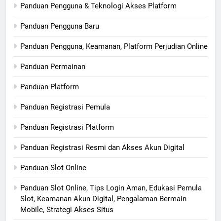
Panduan Pengguna & Teknologi Akses Platform
Panduan Pengguna Baru
Panduan Pengguna, Keamanan, Platform Perjudian Online
Panduan Permainan
Panduan Platform
Panduan Registrasi Pemula
Panduan Registrasi Platform
Panduan Registrasi Resmi dan Akses Akun Digital
Panduan Slot Online
Panduan Slot Online, Tips Login Aman, Edukasi Pemula
Slot, Keamanan Akun Digital, Pengalaman Bermain
Mobile, Strategi Akses Situs