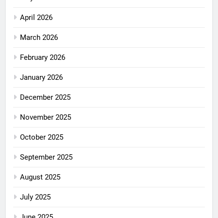
April 2026
March 2026
February 2026
January 2026
December 2025
November 2025
October 2025
September 2025
August 2025
July 2025
June 2025