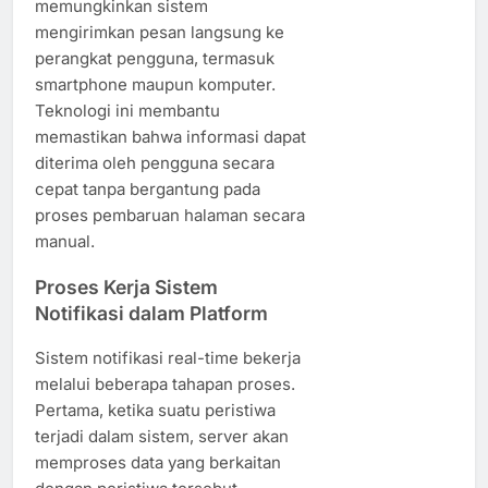
memungkinkan sistem
mengirimkan pesan langsung ke
perangkat pengguna, termasuk
smartphone maupun komputer.
Teknologi ini membantu
memastikan bahwa informasi dapat
diterima oleh pengguna secara
cepat tanpa bergantung pada
proses pembaruan halaman secara
manual.
Proses Kerja Sistem
Notifikasi dalam Platform
Sistem notifikasi real-time bekerja
melalui beberapa tahapan proses.
Pertama, ketika suatu peristiwa
terjadi dalam sistem, server akan
memproses data yang berkaitan