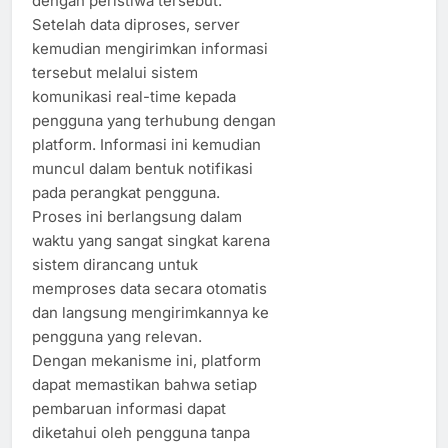
dengan peristiwa tersebut.
Setelah data diproses, server
kemudian mengirimkan informasi
tersebut melalui sistem
komunikasi real-time kepada
pengguna yang terhubung dengan
platform. Informasi ini kemudian
muncul dalam bentuk notifikasi
pada perangkat pengguna.
Proses ini berlangsung dalam
waktu yang sangat singkat karena
sistem dirancang untuk
memproses data secara otomatis
dan langsung mengirimkannya ke
pengguna yang relevan.
Dengan mekanisme ini, platform
dapat memastikan bahwa setiap
pembaruan informasi dapat
diketahui oleh pengguna tanpa