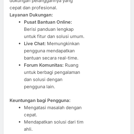
dukungan pelanggannya yang
cepat dan profesional.
Layanan Dukungan:
Pusat Bantuan Online:
Berisi panduan lengkap
untuk fitur dan solusi umum.
Live Chat:
Memungkinkan
pengguna mendapatkan
bantuan secara real-time.
Forum Komunitas:
Ruang
untuk berbagi pengalaman
dan solusi dengan
pengguna lain.
Keuntungan bagi Pengguna:
Mengatasi masalah dengan
cepat.
Mendapatkan solusi dari tim
ahli.