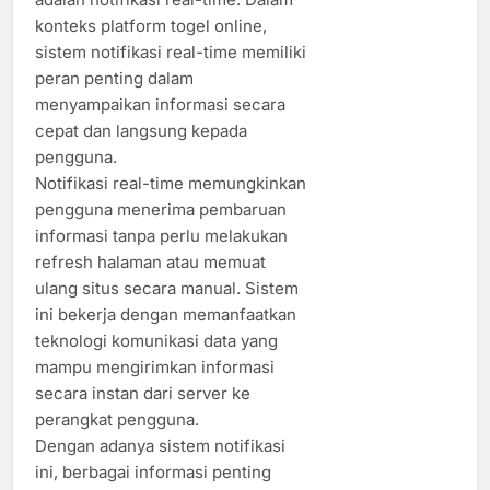
konteks platform togel online,
sistem notifikasi real-time memiliki
peran penting dalam
menyampaikan informasi secara
cepat dan langsung kepada
pengguna.
Notifikasi real-time memungkinkan
pengguna menerima pembaruan
informasi tanpa perlu melakukan
refresh halaman atau memuat
ulang situs secara manual. Sistem
ini bekerja dengan memanfaatkan
teknologi komunikasi data yang
mampu mengirimkan informasi
secara instan dari server ke
perangkat pengguna.
Dengan adanya sistem notifikasi
ini, berbagai informasi penting