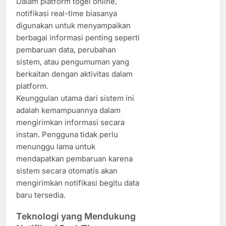
Dalam platform togel online,
notifikasi real-time biasanya
digunakan untuk menyampaikan
berbagai informasi penting seperti
pembaruan data, perubahan
sistem, atau pengumuman yang
berkaitan dengan aktivitas dalam
platform.
Keunggulan utama dari sistem ini
adalah kemampuannya dalam
mengirimkan informasi secara
instan. Pengguna tidak perlu
menunggu lama untuk
mendapatkan pembaruan karena
sistem secara otomatis akan
mengirimkan notifikasi begitu data
baru tersedia.
Teknologi yang Mendukung