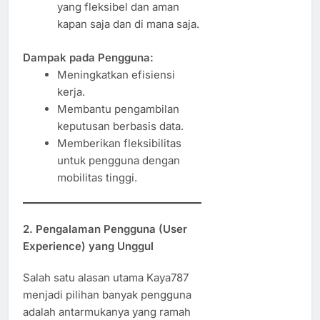
yang fleksibel dan aman
kapan saja dan di mana saja.
Dampak pada Pengguna:
Meningkatkan efisiensi
kerja.
Membantu pengambilan
keputusan berbasis data.
Memberikan fleksibilitas
untuk pengguna dengan
mobilitas tinggi.
2. Pengalaman Pengguna (User
Experience) yang Unggul
Salah satu alasan utama Kaya787
menjadi pilihan banyak pengguna
adalah antarmukanya yang ramah