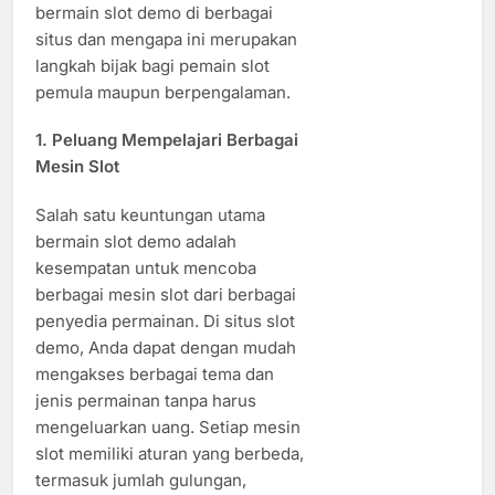
bermain slot demo di berbagai
situs dan mengapa ini merupakan
langkah bijak bagi pemain slot
pemula maupun berpengalaman.
1.
Peluang Mempelajari Berbagai
Mesin Slot
Salah satu keuntungan utama
bermain slot demo adalah
kesempatan untuk mencoba
berbagai mesin slot dari berbagai
penyedia permainan. Di situs slot
demo, Anda dapat dengan mudah
mengakses berbagai tema dan
jenis permainan tanpa harus
mengeluarkan uang. Setiap mesin
slot memiliki aturan yang berbeda,
termasuk jumlah gulungan,