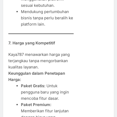
sesuai kebutuhan.
Mendukung pertumbuhan
bisnis tanpa perlu beralih ke
platform lain.
7. Harga yang Kompetitif
Kaya787 menawarkan harga yang
terjangkau tanpa mengorbankan
kualitas layanan.
Keunggulan dalam Penetapan
Harga:
Paket Gratis:
Untuk
pengguna baru yang ingin
mencoba fitur dasar.
Paket Premium:
Memberikan fitur lanjutan