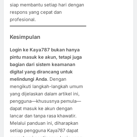
siap membantu setiap hari dengan
respons yang cepat dan
profesional.
Kesimpulan
Login ke Kaya787 bukan hanya
pintu masuk ke akun, tetapi juga
bagian dari sistem keamanan
digital yang dirancang untuk
melindungi Anda
. Dengan
mengikuti langkah-langkah umum
yang dijelaskan dalam artikel ini,
pengguna—khususnya pemula—
dapat masuk ke akun dengan
lancar dan tanpa rasa khawatir.
Melalui panduan ini, diharapkan
setiap pengguna Kaya787 dapat