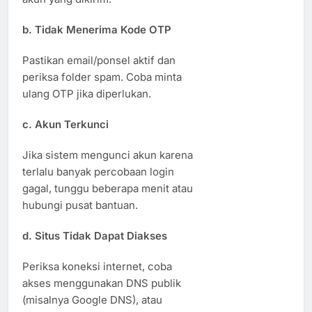
b.
Tidak Menerima Kode OTP
Pastikan email/ponsel aktif dan
periksa folder spam. Coba minta
ulang OTP jika diperlukan.
c.
Akun Terkunci
Jika sistem mengunci akun karena
terlalu banyak percobaan login
gagal, tunggu beberapa menit atau
hubungi pusat bantuan.
d.
Situs Tidak Dapat Diakses
Periksa koneksi internet, coba
akses menggunakan DNS publik
(misalnya Google DNS), atau