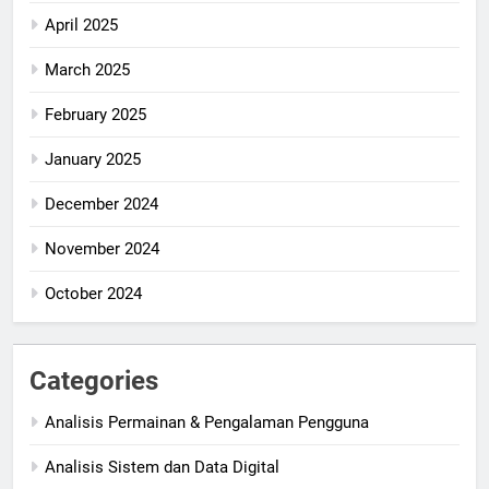
April 2025
March 2025
February 2025
January 2025
December 2024
November 2024
October 2024
Categories
Analisis Permainan & Pengalaman Pengguna
Analisis Sistem dan Data Digital