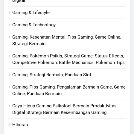
Digital
Gaming & Lifestyle
Gaming & Technology
Gaming, Kesehatan Mental, Tips Gaming, Game Online,
Strategi Bermain
Gaming, Pokémon Psikis, Strategi Game, Status Effects,
Competitive Pokémon, Battle Mechanics, Pokémon Tips
Gaming, Strategi Bermain, Panduan Slot
Gaming, Tips Gaming, Pengalaman Bermain Game, Game
Online, Panduan Bermain
Gaya Hidup Gaming Psikologi Bermain Produktivitas
Digital Strategi Bermain Keseimbangan Gaming
Hiburan