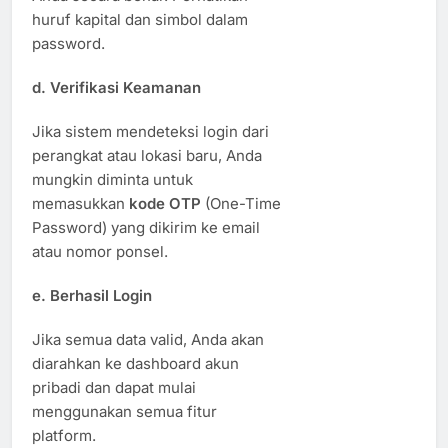
huruf kapital dan simbol dalam
password.
d.
Verifikasi Keamanan
Jika sistem mendeteksi login dari
perangkat atau lokasi baru, Anda
mungkin diminta untuk
memasukkan
kode OTP
(One-Time
Password) yang dikirim ke email
atau nomor ponsel.
e.
Berhasil Login
Jika semua data valid, Anda akan
diarahkan ke dashboard akun
pribadi dan dapat mulai
menggunakan semua fitur
platform.