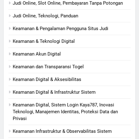
Judi Online, Slot Online, Pembayaran Tanpa Potongan
Judi Online, Teknologi, Panduan
Keamanan & Pengalaman Pengguna Situs Judi
Keamanan & Teknologi Digital
Keamanan Akun Digital
Keamanan dan Transparansi Togel
Keamanan Digital & Aksesibilitas
Keamanan Digital & Infrastruktur Sistem
Keamanan Digital, Sistem Login Kaya787, Inovasi
Teknologi, Manajemen Identitas, Proteksi Data dan
Privasi
Keamanan Infrastruktur & Observabilitas Sistem