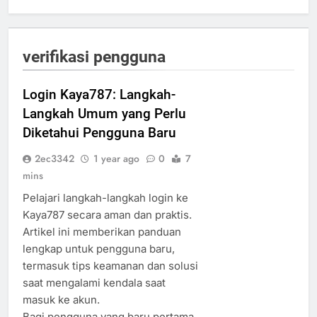
verifikasi pengguna
Login Kaya787: Langkah-
Langkah Umum yang Perlu
Diketahui Pengguna Baru
2ec3342
1 year ago
0
7
mins
Pelajari langkah-langkah login ke
Kaya787 secara aman dan praktis.
Artikel ini memberikan panduan
lengkap untuk pengguna baru,
termasuk tips keamanan dan solusi
saat mengalami kendala saat
masuk ke akun.
Bagi pengguna yang baru pertama