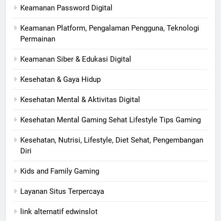
Keamanan Password Digital
Keamanan Platform, Pengalaman Pengguna, Teknologi
Permainan
Keamanan Siber & Edukasi Digital
Kesehatan & Gaya Hidup
Kesehatan Mental & Aktivitas Digital
Kesehatan Mental Gaming Sehat Lifestyle Tips Gaming
Kesehatan, Nutrisi, Lifestyle, Diet Sehat, Pengembangan
Diri
Kids and Family Gaming
Layanan Situs Terpercaya
link alternatif edwinslot