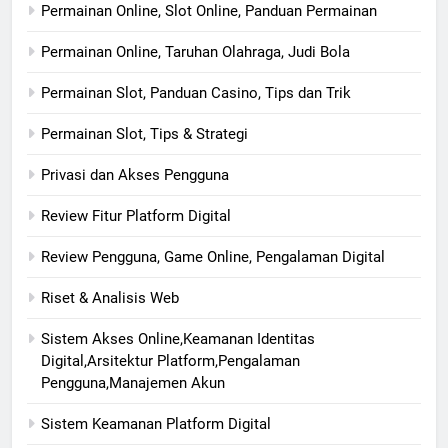
Permainan Online, Slot Online, Panduan Permainan
Permainan Online, Taruhan Olahraga, Judi Bola
Permainan Slot, Panduan Casino, Tips dan Trik
Permainan Slot, Tips & Strategi
Privasi dan Akses Pengguna
Review Fitur Platform Digital
Review Pengguna, Game Online, Pengalaman Digital
Riset & Analisis Web
Sistem Akses Online,Keamanan Identitas
Digital,Arsitektur Platform,Pengalaman
Pengguna,Manajemen Akun
Sistem Keamanan Platform Digital