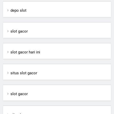
depo slot
slot gacor
slot gacor hari ini
situs slot gacor
slot gacor