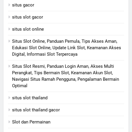
situs gacor
situs slot gacor
situs slot online
Situs Slot Online, Panduan Pemula, Tips Akses Aman,
Edukasi Slot Online, Update Link Slot, Keamanan Akses
Digital, Informasi Slot Terpercaya
Situs Slot Resmi, Panduan Login Aman, Akses Multi
Perangkat, Tips Bermain Slot, Keamanan Akun Slot,
Navigasi Situs Ramah Pengguna, Pengalaman Bermain
Optimal
situs slot thailand
situs slot thailand gacor
Slot dan Permainan