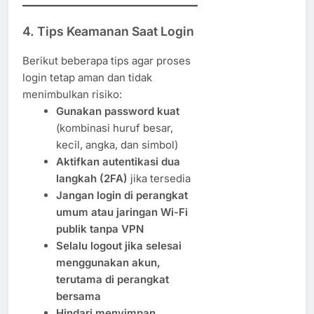
4. Tips Keamanan Saat Login
Berikut beberapa tips agar proses
login tetap aman dan tidak
menimbulkan risiko:
Gunakan password kuat
(kombinasi huruf besar,
kecil, angka, dan simbol)
Aktifkan autentikasi dua
langkah (2FA)
jika tersedia
Jangan login di perangkat
umum atau jaringan Wi-Fi
publik tanpa VPN
Selalu logout jika selesai
menggunakan akun,
terutama di perangkat
bersama
Hindari menyimpan