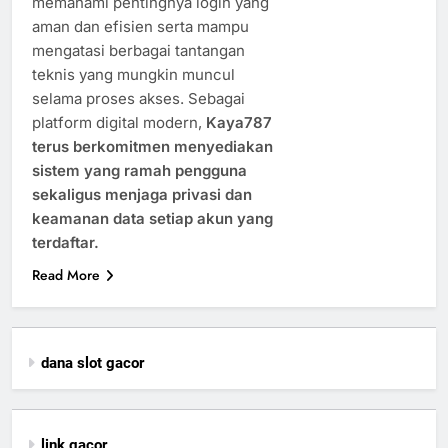
memahami pentingnya login yang
aman dan efisien serta mampu
mengatasi berbagai tantangan
teknis yang mungkin muncul
selama proses akses. Sebagai
platform digital modern,
Kaya787
terus berkomitmen menyediakan
sistem yang ramah pengguna
sekaligus menjaga privasi dan
keamanan data setiap akun yang
terdaftar.
Read More
dana slot gacor
link gacor