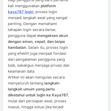
kali menggunakan
platform
kaya787 login
, proses login
menjadi langkah awal yang sangat
penting. Dengan memahami
tahapan login secara benar,
pengguna dapat
mengakses akun
dengan aman, cepat, dan tanpa
hambatan
. Selain itu, proses login
yang efektif juga menjadi fondasi
dari pengalaman pengguna yang
baik, sekaligus menjaga privasi dan
keamanan data.
Artikel ini akan mengulas secara
menyeluruh tentang
langkah-
langkah umum yang perlu
diketahui untuk login ke Kaya787
,
mulai dari persiapan awal, proses
masuk, hingga solusi jika terjadi