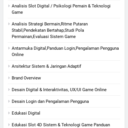
Analisis Slot Digital / Psikologi Pemain & Teknologi
Game
Analisis Strategi Bermain,Ritme Putaran
Stabil,Pendekatan Bertahap,Studi Pola
Permainan,Evaluasi Sistem Game
Antarmuka Digital,Panduan Login,Pengalaman Pengguna
Online
Arsitektur Sistem & Jaringan Adaptif
Brand Overview
Desain Digital & Interaktivitas, UX/UI Game Online
Desain Login dan Pengalaman Pengguna
Edukasi Digital
Edukasi Slot 4D Sistem & Teknologi Game Panduan