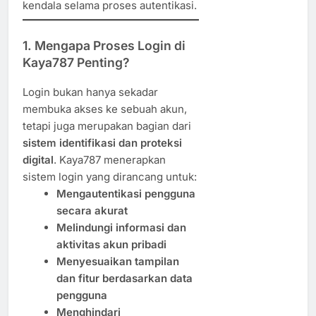
kendala selama proses autentikasi.
1. Mengapa Proses Login di
Kaya787 Penting?
Login bukan hanya sekadar
membuka akses ke sebuah akun,
tetapi juga merupakan bagian dari
sistem identifikasi dan proteksi
digital
. Kaya787 menerapkan
sistem login yang dirancang untuk:
Mengautentikasi pengguna
secara akurat
Melindungi informasi dan
aktivitas akun pribadi
Menyesuaikan tampilan
dan fitur berdasarkan data
pengguna
Menghindari