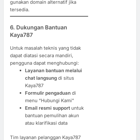
gunakan domain alternatif jika
tersedia.
6. Dukungan Bantuan
Kaya787
Untuk masalah teknis yang tidak
dapat diatasi secara mandiri,
pengguna dapat menghubungi:
Layanan bantuan melalui
chat langsung
di situs
Kaya787
Formulir pengaduan
di
menu “Hubungi Kami”
Email resmi support
untuk
bantuan pemulihan akun
atau klarifikasi data
Tim layanan pelanggan Kaya787