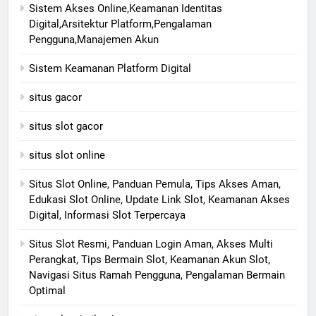
Sistem Akses Online,Keamanan Identitas
Digital,Arsitektur Platform,Pengalaman
Pengguna,Manajemen Akun
Sistem Keamanan Platform Digital
situs gacor
situs slot gacor
situs slot online
Situs Slot Online, Panduan Pemula, Tips Akses Aman,
Edukasi Slot Online, Update Link Slot, Keamanan Akses
Digital, Informasi Slot Terpercaya
Situs Slot Resmi, Panduan Login Aman, Akses Multi
Perangkat, Tips Bermain Slot, Keamanan Akun Slot,
Navigasi Situs Ramah Pengguna, Pengalaman Bermain
Optimal