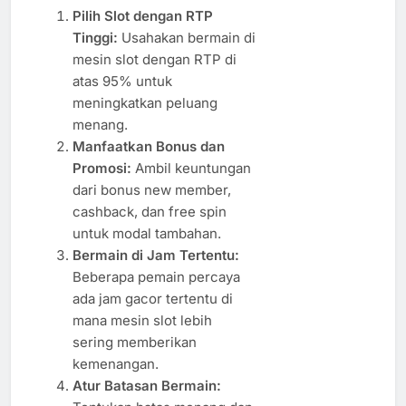
Pilih Slot dengan RTP
Tinggi:
Usahakan bermain di
mesin slot dengan RTP di
atas 95% untuk
meningkatkan peluang
menang.
Manfaatkan Bonus dan
Promosi:
Ambil keuntungan
dari bonus new member,
cashback, dan free spin
untuk modal tambahan.
Bermain di Jam Tertentu:
Beberapa pemain percaya
ada jam gacor tertentu di
mana mesin slot lebih
sering memberikan
kemenangan.
Atur Batasan Bermain: