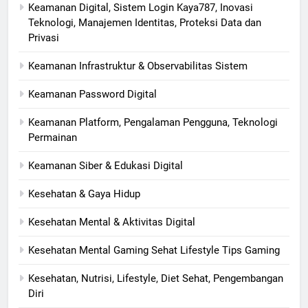
Keamanan Digital, Sistem Login Kaya787, Inovasi
Teknologi, Manajemen Identitas, Proteksi Data dan
Privasi
Keamanan Infrastruktur & Observabilitas Sistem
Keamanan Password Digital
Keamanan Platform, Pengalaman Pengguna, Teknologi
Permainan
Keamanan Siber & Edukasi Digital
Kesehatan & Gaya Hidup
Kesehatan Mental & Aktivitas Digital
Kesehatan Mental Gaming Sehat Lifestyle Tips Gaming
Kesehatan, Nutrisi, Lifestyle, Diet Sehat, Pengembangan
Diri