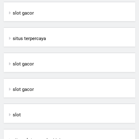
slot gacor
situs terpercaya
slot gacor
slot gacor
slot