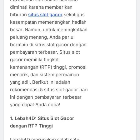
diminati karena memberikan
hiburan
situs slot gacor
sekaligus
kesempatan memenangkan hadiah
besar. Namun, untuk meningkatkan
peluang menang, Anda perlu
bermain di situs slot gacor dengan
pembayaran terbesar. Situs slot
gacor memiliki tingkat
kemenangan (RTP) tinggi, promosi
menarik, dan sistem permainan
yang adil. Berikut ini adalah
rekomendasi 5 situs slot gacor hari
ini dengan pembayaran terbesar
yang dapat Anda coba!
1.
Lebah4D: Situs Slot Gacor
dengan RTP Tinggi
Lebah4D merupakan salah satu