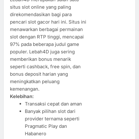
situs slot online yang paling
direkomendasikan bagi para
pencari slot gacor hari ini. Situs ini
menawarkan berbagai permainan
slot dengan RTP tinggi, mencapai
97% pada beberapa judul game
populer. Lebah4D juga sering
memberikan bonus menarik
seperti cashback, free spin, dan
bonus deposit harian yang
meningkatkan peluang
kemenangan.
Kelebihan:
Transaksi cepat dan aman
Banyak pilihan slot dari
provider ternama seperti
Pragmatic Play dan
Habanero