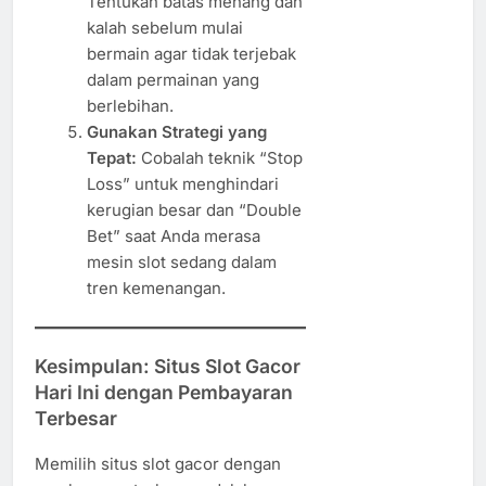
Tentukan batas menang dan
kalah sebelum mulai
bermain agar tidak terjebak
dalam permainan yang
berlebihan.
Gunakan Strategi yang
Tepat:
Cobalah teknik “Stop
Loss” untuk menghindari
kerugian besar dan “Double
Bet” saat Anda merasa
mesin slot sedang dalam
tren kemenangan.
Kesimpulan: Situs Slot Gacor
Hari Ini dengan Pembayaran
Terbesar
Memilih situs slot gacor dengan