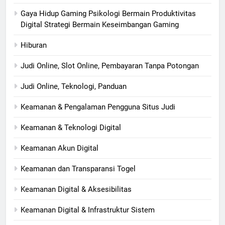
Gaya Hidup Gaming Psikologi Bermain Produktivitas
Digital Strategi Bermain Keseimbangan Gaming
Hiburan
Judi Online, Slot Online, Pembayaran Tanpa Potongan
Judi Online, Teknologi, Panduan
Keamanan & Pengalaman Pengguna Situs Judi
Keamanan & Teknologi Digital
Keamanan Akun Digital
Keamanan dan Transparansi Togel
Keamanan Digital & Aksesibilitas
Keamanan Digital & Infrastruktur Sistem