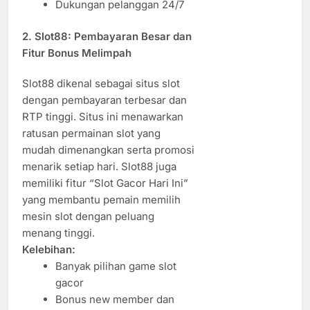
Dukungan pelanggan 24/7
2.
Slot88: Pembayaran Besar dan
Fitur Bonus Melimpah
Slot88 dikenal sebagai situs slot
dengan pembayaran terbesar dan
RTP tinggi. Situs ini menawarkan
ratusan permainan slot yang
mudah dimenangkan serta promosi
menarik setiap hari. Slot88 juga
memiliki fitur “Slot Gacor Hari Ini”
yang membantu pemain memilih
mesin slot dengan peluang
menang tinggi.
Kelebihan:
Banyak pilihan game slot
gacor
Bonus new member dan