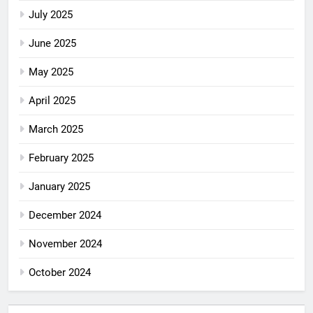
July 2025
June 2025
May 2025
April 2025
March 2025
February 2025
January 2025
December 2024
November 2024
October 2024