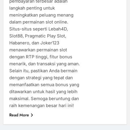
pembayaran terbesar adalah
langkah penting untuk
meningkatkan peluang menang
dalam permainan slot online.
Situs-situs seperti Lebah4D,
Slot88, Pragmatic Play Slot,
Habanero, dan Joker123
menawarkan permainan slot
dengan RTP tinggi, fitur bonus
menarik, dan transaksi yang aman.
Selain itu, pastikan Anda bermain
dengan strategi yang tepat dan
memanfaatkan semua bonus yang
ditawarkan untuk hasil yang lebih
maksimal. Semoga beruntung dan
raih kemenangan besar hari ini!
Read More