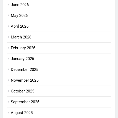
June 2026
May 2026
April 2026
March 2026
February 2026
January 2026
December 2025
November 2025
October 2025
September 2025
August 2025