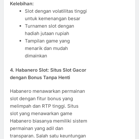
Kelebihan:
Slot dengan volatilitas tinggi
untuk kemenangan besar
Turnamen slot dengan
hadiah jutaan rupiah
Tampilan game yang
menarik dan mudah
dimainkan
4.
Habanero Slot: Situs Slot Gacor
dengan Bonus Tanpa Henti
Habanero menawarkan permainan
slot dengan fitur bonus yang
melimpah dan RTP tinggi. Situs
slot yang menawarkan game
Habanero biasanya memiliki sistem
permainan yang adil dan
transparan. Salah satu keuntungan