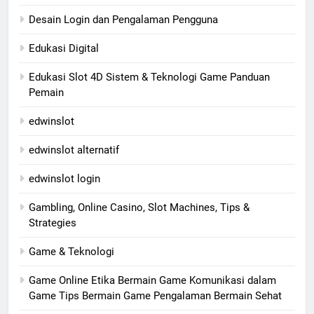
Desain Login dan Pengalaman Pengguna
Edukasi Digital
Edukasi Slot 4D Sistem & Teknologi Game Panduan
Pemain
edwinslot
edwinslot alternatif
edwinslot login
Gambling, Online Casino, Slot Machines, Tips &
Strategies
Game & Teknologi
Game Online Etika Bermain Game Komunikasi dalam
Game Tips Bermain Game Pengalaman Bermain Sehat