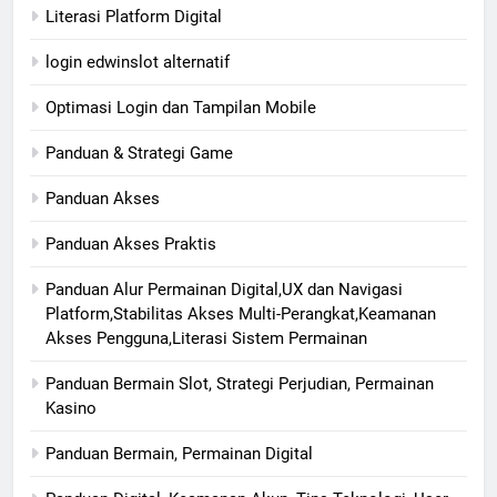
Literasi Platform Digital
login edwinslot alternatif
Optimasi Login dan Tampilan Mobile
Panduan & Strategi Game
Panduan Akses
Panduan Akses Praktis
Panduan Alur Permainan Digital,UX dan Navigasi
Platform,Stabilitas Akses Multi-Perangkat,Keamanan
Akses Pengguna,Literasi Sistem Permainan
Panduan Bermain Slot, Strategi Perjudian, Permainan
Kasino
Panduan Bermain, Permainan Digital