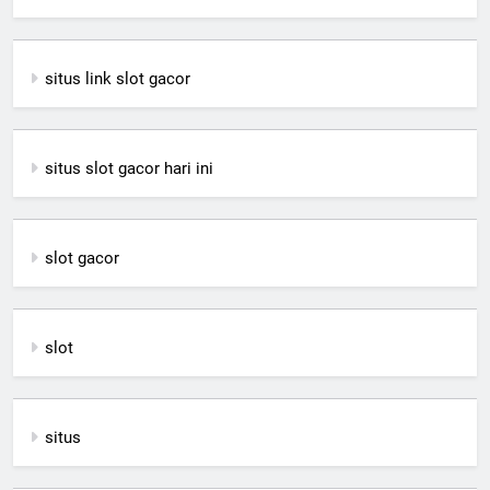
situs link slot gacor
situs slot gacor hari ini
slot gacor
slot
situs