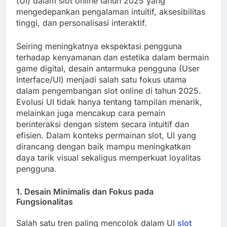
(UI) dalam slot online tahun 2025 yang
mengedepankan pengalaman intuitif, aksesibilitas
tinggi, dan personalisasi interaktif.
Seiring meningkatnya ekspektasi pengguna
terhadap kenyamanan dan estetika dalam bermain
game digital, desain antarmuka pengguna (User
Interface/UI) menjadi salah satu fokus utama
dalam pengembangan slot online di tahun 2025.
Evolusi UI tidak hanya tentang tampilan menarik,
melainkan juga mencakup cara pemain
berinteraksi dengan sistem secara intuitif dan
efisien. Dalam konteks permainan slot, UI yang
dirancang dengan baik mampu meningkatkan
daya tarik visual sekaligus memperkuat loyalitas
pengguna.
1. Desain Minimalis dan Fokus pada
Fungsionalitas
Salah satu tren paling mencolok dalam UI
slot