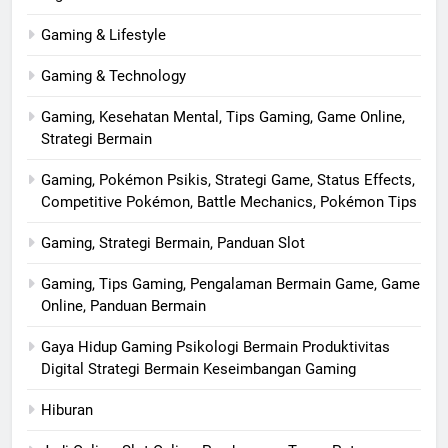
Gaming & Lifestyle
Gaming & Technology
Gaming, Kesehatan Mental, Tips Gaming, Game Online,
Strategi Bermain
Gaming, Pokémon Psikis, Strategi Game, Status Effects,
Competitive Pokémon, Battle Mechanics, Pokémon Tips
Gaming, Strategi Bermain, Panduan Slot
Gaming, Tips Gaming, Pengalaman Bermain Game, Game
Online, Panduan Bermain
Gaya Hidup Gaming Psikologi Bermain Produktivitas
Digital Strategi Bermain Keseimbangan Gaming
Hiburan