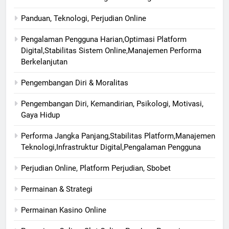
Panduan, Teknologi, Perjudian Online
Pengalaman Pengguna Harian,Optimasi Platform
Digital,Stabilitas Sistem Online,Manajemen Performa
Berkelanjutan
Pengembangan Diri & Moralitas
Pengembangan Diri, Kemandirian, Psikologi, Motivasi,
Gaya Hidup
Performa Jangka Panjang,Stabilitas Platform,Manajemen
Teknologi,Infrastruktur Digital,Pengalaman Pengguna
Perjudian Online, Platform Perjudian, Sbobet
Permainan & Strategi
Permainan Kasino Online