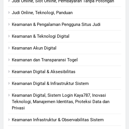
Judi Online, Slot Online, Pembayaran Tanpa Potongan
Judi Online, Teknologi, Panduan
Keamanan & Pengalaman Pengguna Situs Judi
Keamanan & Teknologi Digital
Keamanan Akun Digital
Keamanan dan Transparansi Togel
Keamanan Digital & Aksesibilitas
Keamanan Digital & Infrastruktur Sistem
Keamanan Digital, Sistem Login Kaya787, Inovasi
Teknologi, Manajemen Identitas, Proteksi Data dan
Privasi
Keamanan Infrastruktur & Observabilitas Sistem