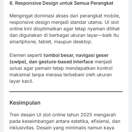
6. Responsive Design untuk Semua Perangkat
Mengingat dominasi akses dari perangkat mobile,
responsive design menjadi standar utama. UI slot
online kini dioptimalkan agar tetap nyaman dilihat
dan digunakan di berbagai ukuran layar—baik itu
smartphone, tablet, maupun desktop.
Elemen seperti
tombol besar, navigasi geser
(swipe), dan gesture-based interface
menjadi
solusi agar pemain tetap mendapatkan kontrol
maksimal tanpa merasa terbebani oleh ukuran
layar kecil.
Kesimpulan
Tren desain UI slot online tahun 2025 mengarah
pada keseimbangan antara estetika, efisiensi, dan
inklusivitas. Desain yang minimalis namun kaya