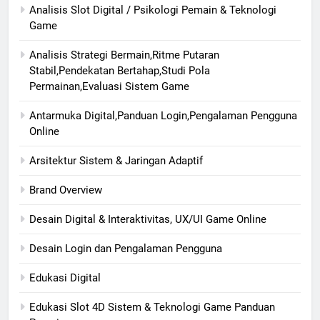
Analisis Slot Digital / Psikologi Pemain & Teknologi
Game
Analisis Strategi Bermain,Ritme Putaran
Stabil,Pendekatan Bertahap,Studi Pola
Permainan,Evaluasi Sistem Game
Antarmuka Digital,Panduan Login,Pengalaman Pengguna
Online
Arsitektur Sistem & Jaringan Adaptif
Brand Overview
Desain Digital & Interaktivitas, UX/UI Game Online
Desain Login dan Pengalaman Pengguna
Edukasi Digital
Edukasi Slot 4D Sistem & Teknologi Game Panduan