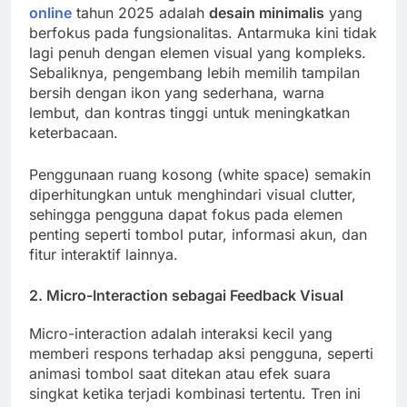
online
tahun 2025 adalah
desain minimalis
yang
berfokus pada fungsionalitas. Antarmuka kini tidak
lagi penuh dengan elemen visual yang kompleks.
Sebaliknya, pengembang lebih memilih tampilan
bersih dengan ikon yang sederhana, warna
lembut, dan kontras tinggi untuk meningkatkan
keterbacaan.
Penggunaan ruang kosong (white space) semakin
diperhitungkan untuk menghindari visual clutter,
sehingga pengguna dapat fokus pada elemen
penting seperti tombol putar, informasi akun, dan
fitur interaktif lainnya.
2. Micro-Interaction sebagai Feedback Visual
Micro-interaction adalah interaksi kecil yang
memberi respons terhadap aksi pengguna, seperti
animasi tombol saat ditekan atau efek suara
singkat ketika terjadi kombinasi tertentu. Tren ini