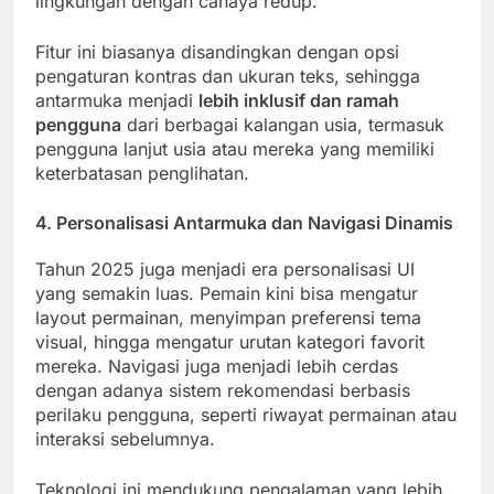
lingkungan dengan cahaya redup.
Fitur ini biasanya disandingkan dengan opsi
pengaturan kontras dan ukuran teks, sehingga
antarmuka menjadi
lebih inklusif dan ramah
pengguna
dari berbagai kalangan usia, termasuk
pengguna lanjut usia atau mereka yang memiliki
keterbatasan penglihatan.
4. Personalisasi Antarmuka dan Navigasi Dinamis
Tahun 2025 juga menjadi era personalisasi UI
yang semakin luas. Pemain kini bisa mengatur
layout permainan, menyimpan preferensi tema
visual, hingga mengatur urutan kategori favorit
mereka. Navigasi juga menjadi lebih cerdas
dengan adanya sistem rekomendasi berbasis
perilaku pengguna, seperti riwayat permainan atau
interaksi sebelumnya.
Teknologi ini mendukung pengalaman yang lebih