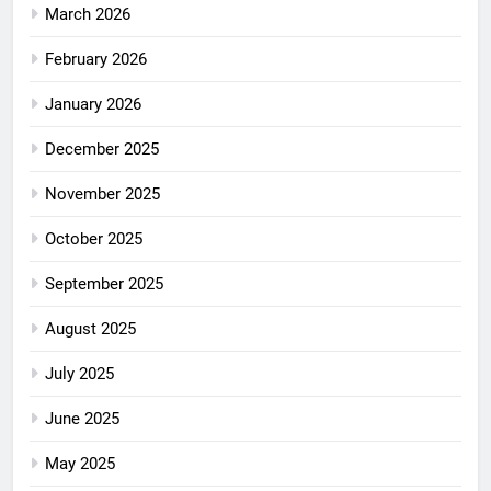
March 2026
February 2026
January 2026
December 2025
November 2025
October 2025
September 2025
August 2025
July 2025
June 2025
May 2025