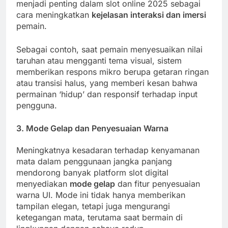
menjadi penting dalam slot online 2025 sebagai
cara meningkatkan
kejelasan interaksi dan imersi
pemain.
Sebagai contoh, saat pemain menyesuaikan nilai
taruhan atau mengganti tema visual, sistem
memberikan respons mikro berupa getaran ringan
atau transisi halus, yang memberi kesan bahwa
permainan ‘hidup’ dan responsif terhadap input
pengguna.
3. Mode Gelap dan Penyesuaian Warna
Meningkatnya kesadaran terhadap kenyamanan
mata dalam penggunaan jangka panjang
mendorong banyak platform slot digital
menyediakan
mode gelap
dan fitur penyesuaian
warna UI. Mode ini tidak hanya memberikan
tampilan elegan, tetapi juga mengurangi
ketegangan mata, terutama saat bermain di