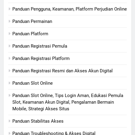
Panduan Pengguna, Keamanan, Platform Perjudian Online
Panduan Permainan
Panduan Platform
Panduan Registrasi Pemula
Panduan Registrasi Platform
Panduan Registrasi Resmi dan Akses Akun Digital
Panduan Slot Online
Panduan Slot Online, Tips Login Aman, Edukasi Pemula
Slot, Keamanan Akun Digital, Pengalaman Bermain
Mobile, Strategi Akses Situs
Panduan Stabilitas Akses
Panduan Troubleshooting & Akses Digital