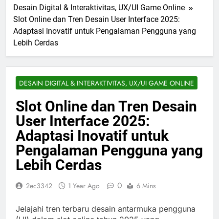
Desain Digital & Interaktivitas, UX/UI Game Online
Slot Online dan Tren Desain User Interface 2025:
Adaptasi Inovatif untuk Pengalaman Pengguna yang
Lebih Cerdas
DESAIN DIGITAL & INTERAKTIVITAS, UX/UI GAME ONLINE
Slot Online dan Tren Desain
User Interface 2025:
Adaptasi Inovatif untuk
Pengalaman Pengguna yang
Lebih Cerdas
0
2ec3342
1 Year Ago
6 Mins
Jelajahi tren terbaru desain antarmuka pengguna