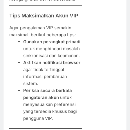
Tips Maksimalkan Akun VIP
Agar pengalaman VIP semakin
maksimal, berikut beberapa tips:
Gunakan perangkat pribadi
untuk menghindari masalah
sinkronisasi dan keamanan.
Aktifkan notifikasi browser
agar tidak tertinggal
informasi pembaruan
sistem.
Periksa secara berkala
pengaturan akun
untuk
menyesuaikan preferensi
yang tersedia khusus bagi
pengguna VIP.