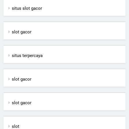
situs slot gacor
slot gacor
situs terpercaya
slot gacor
slot gacor
slot