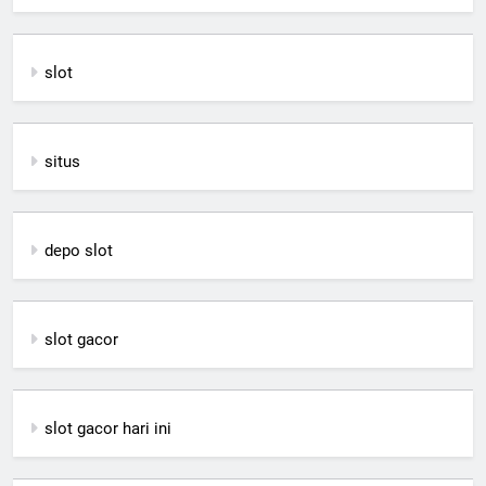
slot
situs
depo slot
slot gacor
slot gacor hari ini