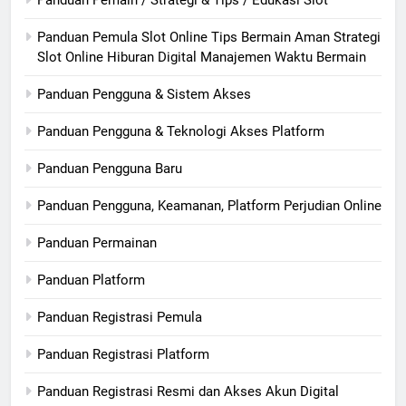
Panduan Pemain / Strategi & Tips / Edukasi Slot
Panduan Pemula Slot Online Tips Bermain Aman Strategi
Slot Online Hiburan Digital Manajemen Waktu Bermain
Panduan Pengguna & Sistem Akses
Panduan Pengguna & Teknologi Akses Platform
Panduan Pengguna Baru
Panduan Pengguna, Keamanan, Platform Perjudian Online
Panduan Permainan
Panduan Platform
Panduan Registrasi Pemula
Panduan Registrasi Platform
Panduan Registrasi Resmi dan Akses Akun Digital