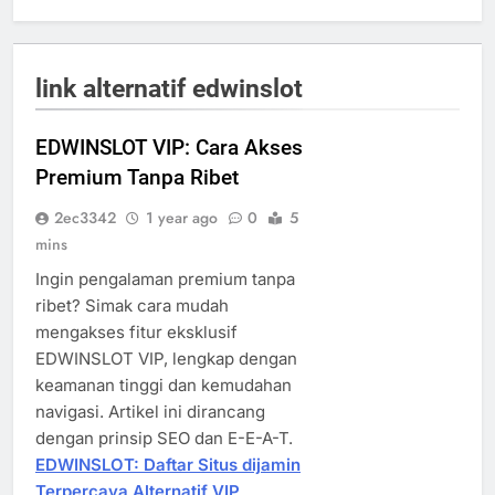
link alternatif edwinslot
EDWINSLOT VIP: Cara Akses
Premium Tanpa Ribet
2ec3342
1 year ago
0
5
mins
Ingin pengalaman premium tanpa
ribet? Simak cara mudah
mengakses fitur eksklusif
EDWINSLOT VIP, lengkap dengan
keamanan tinggi dan kemudahan
navigasi. Artikel ini dirancang
dengan prinsip SEO dan E-E-A-T.
EDWINSLOT: Daftar Situs dijamin
Terpercaya Alternatif VIP