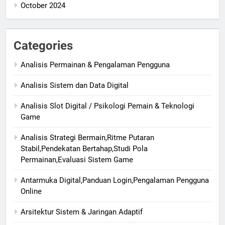
October 2024
Categories
Analisis Permainan & Pengalaman Pengguna
Analisis Sistem dan Data Digital
Analisis Slot Digital / Psikologi Pemain & Teknologi
Game
Analisis Strategi Bermain,Ritme Putaran
Stabil,Pendekatan Bertahap,Studi Pola
Permainan,Evaluasi Sistem Game
Antarmuka Digital,Panduan Login,Pengalaman Pengguna
Online
Arsitektur Sistem & Jaringan Adaptif