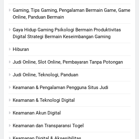
Gaming, Tips Gaming, Pengalaman Bermain Game, Game
Online, Panduan Bermain
Gaya Hidup Gaming Psikologi Bermain Produktivitas
Digital Strategi Bermain Keseimbangan Gaming
Hiburan
Judi Online, Slot Online, Pembayaran Tanpa Potongan
Judi Online, Teknologi, Panduan
Keamanan & Pengalaman Pengguna Situs Judi
Keamanan & Teknologi Digital
Keamanan Akun Digital
Keamanan dan Transparansi Togel
Keamanan Digital & Aksesibilitas