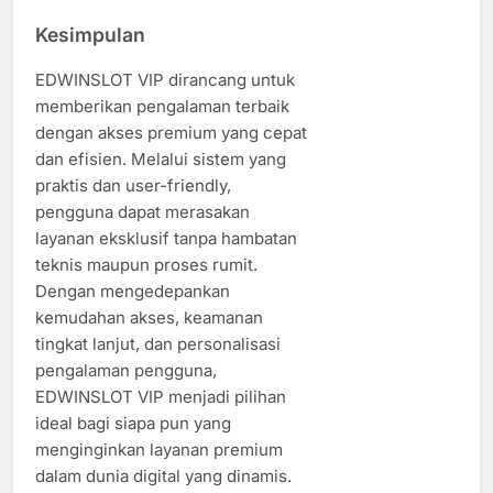
Kesimpulan
EDWINSLOT VIP dirancang untuk
memberikan pengalaman terbaik
dengan akses premium yang cepat
dan efisien. Melalui sistem yang
praktis dan user-friendly,
pengguna dapat merasakan
layanan eksklusif tanpa hambatan
teknis maupun proses rumit.
Dengan mengedepankan
kemudahan akses, keamanan
tingkat lanjut, dan personalisasi
pengalaman pengguna,
EDWINSLOT VIP menjadi pilihan
ideal bagi siapa pun yang
menginginkan layanan premium
dalam dunia digital yang dinamis.