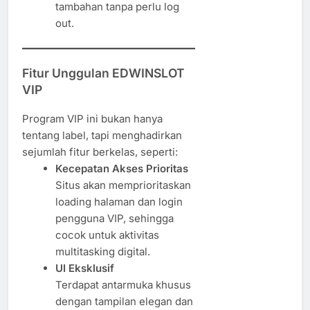
tambahan tanpa perlu log
out.
Fitur Unggulan EDWINSLOT
VIP
Program VIP ini bukan hanya
tentang label, tapi menghadirkan
sejumlah fitur berkelas, seperti:
Kecepatan Akses Prioritas
Situs akan memprioritaskan
loading halaman dan login
pengguna VIP, sehingga
cocok untuk aktivitas
multitasking digital.
UI Eksklusif
Terdapat antarmuka khusus
dengan tampilan elegan dan