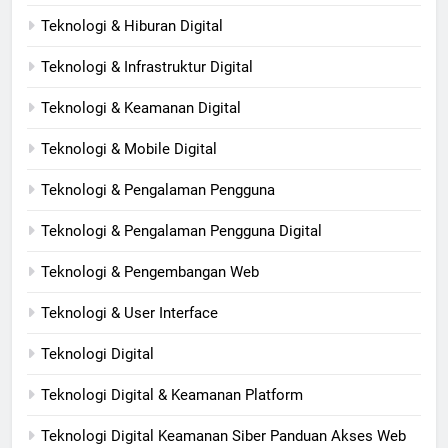
Teknologi & Hiburan Digital
Teknologi & Infrastruktur Digital
Teknologi & Keamanan Digital
Teknologi & Mobile Digital
Teknologi & Pengalaman Pengguna
Teknologi & Pengalaman Pengguna Digital
Teknologi & Pengembangan Web
Teknologi & User Interface
Teknologi Digital
Teknologi Digital & Keamanan Platform
Teknologi Digital Keamanan Siber Panduan Akses Web