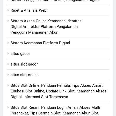
Riset & Analisis Web
Sistem Akses Online,Keamanan Identitas
Digital,Arsitektur Platform,Pengalaman
Pengguna,Manajemen Akun
Sistem Keamanan Platform Digital
situs gacor
situs slot gacor
situs slot online
Situs Slot Online, Panduan Pemula, Tips Akses Aman,
Edukasi Slot Online, Update Link Slot, Keamanan Akses
Digital, Informasi Slot Terpercaya
Situs Slot Resmi, Panduan Login Aman, Akses Multi
Perangkat, Tips Bermain Slot, Keamanan Akun Slot,