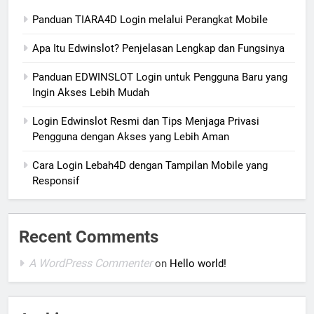
Panduan TIARA4D Login melalui Perangkat Mobile
Apa Itu Edwinslot? Penjelasan Lengkap dan Fungsinya
Panduan EDWINSLOT Login untuk Pengguna Baru yang
Ingin Akses Lebih Mudah
Login Edwinslot Resmi dan Tips Menjaga Privasi
Pengguna dengan Akses yang Lebih Aman
Cara Login Lebah4D dengan Tampilan Mobile yang
Responsif
Recent Comments
A WordPress Commenter
on
Hello world!