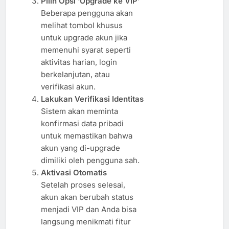
Pilih Opsi ‘Upgrade ke VIP’
Beberapa pengguna akan
melihat tombol khusus
untuk upgrade akun jika
memenuhi syarat seperti
aktivitas harian, login
berkelanjutan, atau
verifikasi akun.
Lakukan Verifikasi Identitas
Sistem akan meminta
konfirmasi data pribadi
untuk memastikan bahwa
akun yang di-upgrade
dimiliki oleh pengguna sah.
Aktivasi Otomatis
Setelah proses selesai,
akun akan berubah status
menjadi VIP dan Anda bisa
langsung menikmati fitur