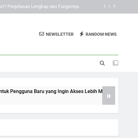
lot? Penjelasan Lengkap dan Fungsinya
a Baru yang Ingin Akses Lebih Mudah
engguna dengan Akses yang Lebih Aman
NEWSLETTER
RANDOM NEWS
ARA4D Login melalui Perangkat Mobile
ti, Hingga Konten Kreatif Yang Menghibur.
lot? Penjelasan Lengkap dan Fungsinya
a Baru yang Ingin Akses Lebih Mudah
engguna dengan Akses yang Lebih Aman
a Baru yang Ingin Akses Lebih Mudah
Login Edwinslo
2 Months Ago