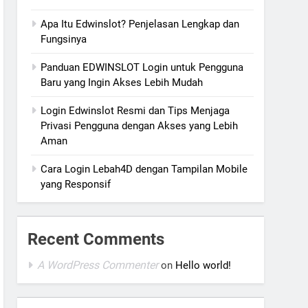
Apa Itu Edwinslot? Penjelasan Lengkap dan
Fungsinya
Panduan EDWINSLOT Login untuk Pengguna
Baru yang Ingin Akses Lebih Mudah
Login Edwinslot Resmi dan Tips Menjaga
Privasi Pengguna dengan Akses yang Lebih
Aman
Cara Login Lebah4D dengan Tampilan Mobile
yang Responsif
Recent Comments
A WordPress Commenter
on
Hello world!