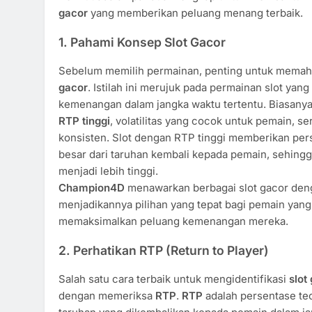
gacor
yang memberikan peluang menang terbaik.
1.
Pahami Konsep Slot Gacor
Sebelum memilih permainan, penting untuk memah
gacor
. Istilah ini merujuk pada permainan slot ya
kemenangan dalam jangka waktu tertentu. Biasany
RTP tinggi
, volatilitas yang cocok untuk pemain, s
konsisten. Slot dengan RTP tinggi memberikan per
besar dari taruhan kembali kepada pemain, sehin
menjadi lebih tinggi.
Champion4D
menawarkan berbagai slot gacor deng
menjadikannya pilihan yang tepat bagi pemain yang
memaksimalkan peluang kemenangan mereka.
2.
Perhatikan RTP (Return to Player)
Salah satu cara terbaik untuk mengidentifikasi
slot
dengan memeriksa
RTP
.
RTP
adalah persentase teor