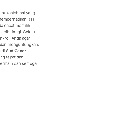
D
bukanlah hal yang
 memperhatikan RTP,
nda dapat memilih
bih tinggi. Selalu
nkroll Anda agar
 dan menguntungkan.
g di
Slot Gacor
ang tepat dan
 bermain dan semoga