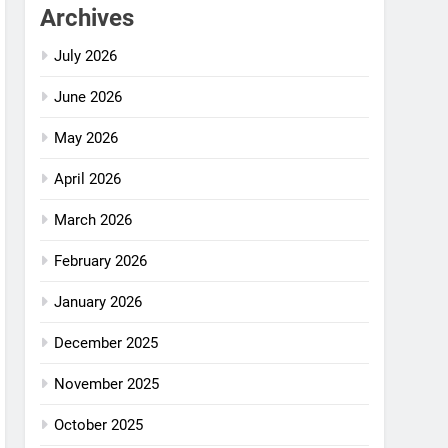
Archives
July 2026
June 2026
May 2026
April 2026
March 2026
February 2026
January 2026
December 2025
November 2025
October 2025