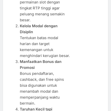
permainan slot dengan
tingkat RTP tinggi agar
peluang menang semakin
besar.
Kelola Modal dengan
Disiplin
Tentukan batas modal
harian dan target
kemenangan untuk
menghindari kerugian besar.
Manfaatkan Bonus dan
Promosi
Bonus pendaftaran,
cashback, dan free spins
bisa digunakan untuk
menambah modal dan
memperpanjang waktu
bermain.
Taruhan Kecil tapi