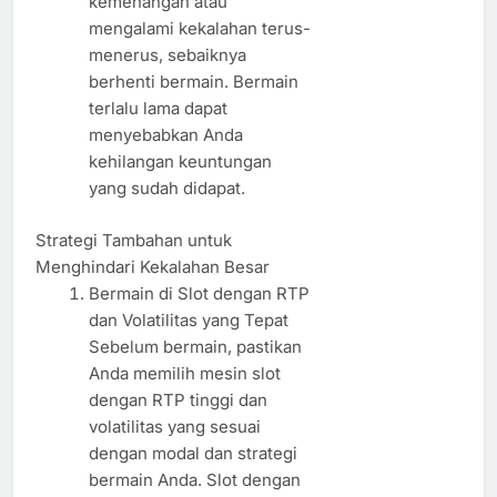
kemenangan atau
mengalami kekalahan terus-
menerus, sebaiknya
berhenti bermain. Bermain
terlalu lama dapat
menyebabkan Anda
kehilangan keuntungan
yang sudah didapat.
Strategi Tambahan untuk
Menghindari Kekalahan Besar
Bermain di Slot dengan RTP
dan Volatilitas yang Tepat
Sebelum bermain, pastikan
Anda memilih mesin slot
dengan RTP tinggi dan
volatilitas yang sesuai
dengan modal dan strategi
bermain Anda. Slot dengan