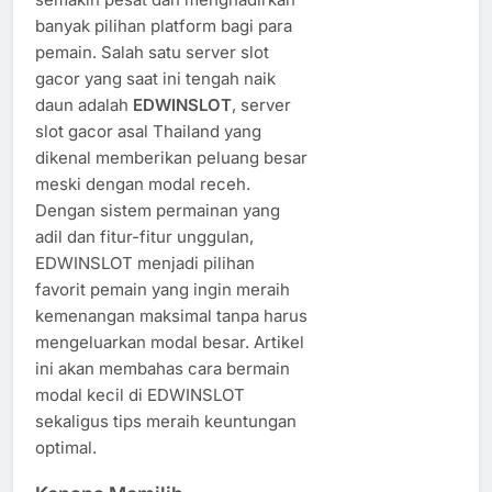
banyak pilihan platform bagi para
pemain. Salah satu server slot
gacor yang saat ini tengah naik
daun adalah
EDWINSLOT
, server
slot gacor asal Thailand yang
dikenal memberikan peluang besar
meski dengan modal receh.
Dengan sistem permainan yang
adil dan fitur-fitur unggulan,
EDWINSLOT menjadi pilihan
favorit pemain yang ingin meraih
kemenangan maksimal tanpa harus
mengeluarkan modal besar. Artikel
ini akan membahas cara bermain
modal kecil di EDWINSLOT
sekaligus tips meraih keuntungan
optimal.