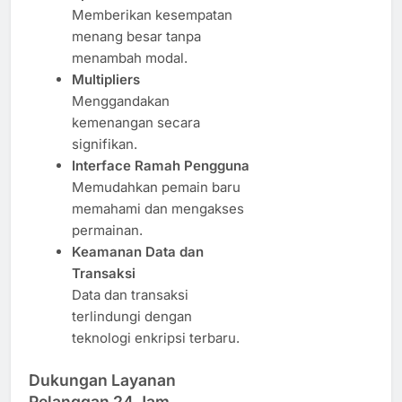
Memberikan kesempatan
menang besar tanpa
menambah modal.
Multipliers
Menggandakan
kemenangan secara
signifikan.
Interface Ramah Pengguna
Memudahkan pemain baru
memahami dan mengakses
permainan.
Keamanan Data dan
Transaksi
Data dan transaksi
terlindungi dengan
teknologi enkripsi terbaru.
Dukungan Layanan
Pelanggan 24 Jam