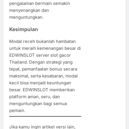
pengalaman bermain semakin
menyenangkan dan
menguntungkan.
Kesimpulan
Modal receh bukanlah hambatan
untuk meraih kemenangan besar di
EDWINSLOT server slot gacor
Thailand. Dengan strategi yang
tepat, pemanfaatan bonus secara
maksimal, serta kesabaran, modal
kecil bisa menjadi keuntungan
besar. EDWINSLOT memberikan
platform aman, seru, dan
menguntungkan bagi semua
pemain.
Jika kamu ingin artikel versi lain,