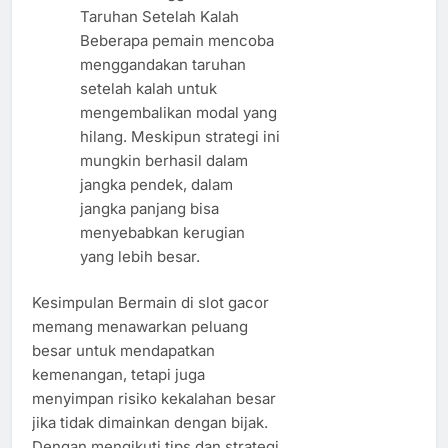
Taruhan Setelah Kalah
Beberapa pemain mencoba
menggandakan taruhan
setelah kalah untuk
mengembalikan modal yang
hilang. Meskipun strategi ini
mungkin berhasil dalam
jangka pendek, dalam
jangka panjang bisa
menyebabkan kerugian
yang lebih besar.
Kesimpulan Bermain di slot gacor
memang menawarkan peluang
besar untuk mendapatkan
kemenangan, tetapi juga
menyimpan risiko kekalahan besar
jika tidak dimainkan dengan bijak.
Dengan mengikuti tips dan strategi