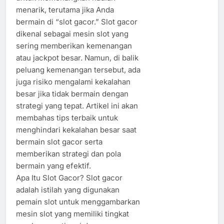
menarik, terutama jika Anda
bermain di “slot gacor.” Slot gacor
dikenal sebagai mesin slot yang
sering memberikan kemenangan
atau jackpot besar. Namun, di balik
peluang kemenangan tersebut, ada
juga risiko mengalami kekalahan
besar jika tidak bermain dengan
strategi yang tepat. Artikel ini akan
membahas tips terbaik untuk
menghindari kekalahan besar saat
bermain slot gacor serta
memberikan strategi dan pola
bermain yang efektif.
Apa Itu Slot Gacor? Slot gacor
adalah istilah yang digunakan
pemain slot untuk menggambarkan
mesin slot yang memiliki tingkat