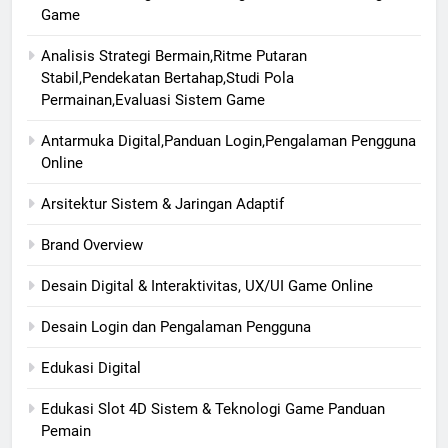
Game
Analisis Strategi Bermain,Ritme Putaran
Stabil,Pendekatan Bertahap,Studi Pola
Permainan,Evaluasi Sistem Game
Antarmuka Digital,Panduan Login,Pengalaman Pengguna
Online
Arsitektur Sistem & Jaringan Adaptif
Brand Overview
Desain Digital & Interaktivitas, UX/UI Game Online
Desain Login dan Pengalaman Pengguna
Edukasi Digital
Edukasi Slot 4D Sistem & Teknologi Game Panduan
Pemain