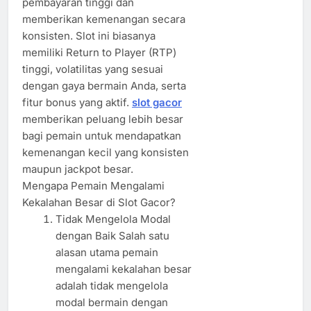
pembayaran tinggi dan
memberikan kemenangan secara
konsisten. Slot ini biasanya
memiliki Return to Player (RTP)
tinggi, volatilitas yang sesuai
dengan gaya bermain Anda, serta
fitur bonus yang aktif.
slot gacor
memberikan peluang lebih besar
bagi pemain untuk mendapatkan
kemenangan kecil yang konsisten
maupun jackpot besar.
Mengapa Pemain Mengalami
Kekalahan Besar di Slot Gacor?
Tidak Mengelola Modal
dengan Baik Salah satu
alasan utama pemain
mengalami kekalahan besar
adalah tidak mengelola
modal bermain dengan