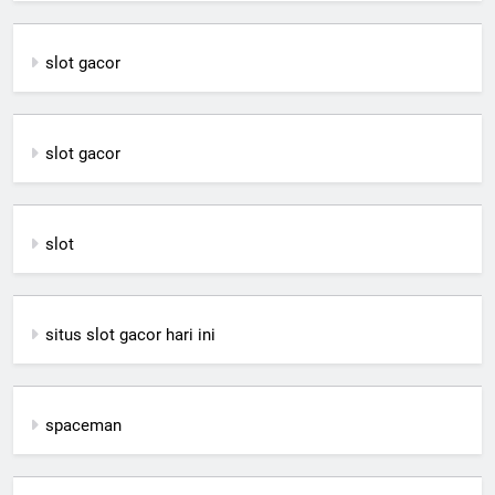
slot gacor
slot gacor
slot
situs slot gacor hari ini
spaceman