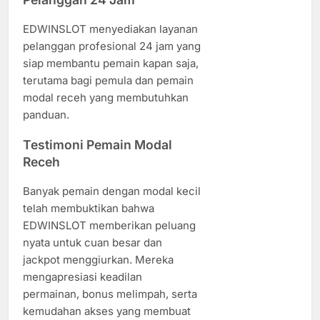
EDWINSLOT menyediakan layanan
pelanggan profesional 24 jam yang
siap membantu pemain kapan saja,
terutama bagi pemula dan pemain
modal receh yang membutuhkan
panduan.
Testimoni Pemain Modal
Receh
Banyak pemain dengan modal kecil
telah membuktikan bahwa
EDWINSLOT memberikan peluang
nyata untuk cuan besar dan
jackpot menggiurkan. Mereka
mengapresiasi keadilan
permainan, bonus melimpah, serta
kemudahan akses yang membuat