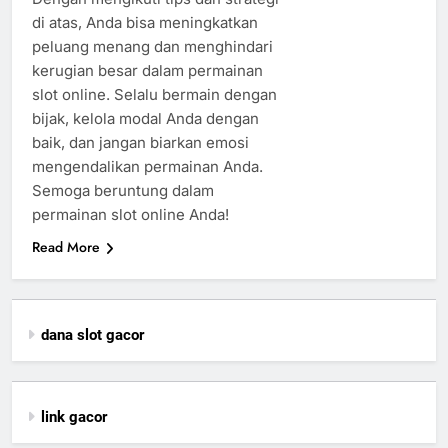
di atas, Anda bisa meningkatkan
peluang menang dan menghindari
kerugian besar dalam permainan
slot online. Selalu bermain dengan
bijak, kelola modal Anda dengan
baik, dan jangan biarkan emosi
mengendalikan permainan Anda.
Semoga beruntung dalam
permainan slot online Anda!
Read More
dana slot gacor
link gacor