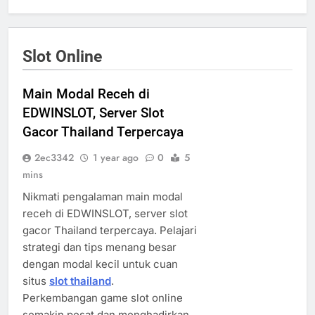
Slot Online
Main Modal Receh di
EDWINSLOT, Server Slot
Gacor Thailand Terpercaya
2ec3342
1 year ago
0
5
mins
Nikmati pengalaman main modal
receh di EDWINSLOT, server slot
gacor Thailand terpercaya. Pelajari
strategi dan tips menang besar
dengan modal kecil untuk cuan
situs
slot thailand
.
Perkembangan game slot online
semakin pesat dan menghadirkan