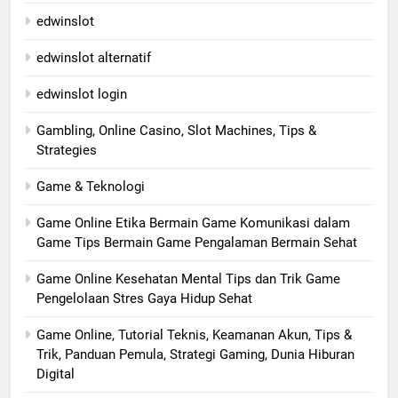
edwinslot
edwinslot alternatif
edwinslot login
Gambling, Online Casino, Slot Machines, Tips &
Strategies
Game & Teknologi
Game Online Etika Bermain Game Komunikasi dalam
Game Tips Bermain Game Pengalaman Bermain Sehat
Game Online Kesehatan Mental Tips dan Trik Game
Pengelolaan Stres Gaya Hidup Sehat
Game Online, Tutorial Teknis, Keamanan Akun, Tips &
Trik, Panduan Pemula, Strategi Gaming, Dunia Hiburan
Digital