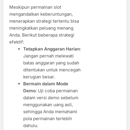
Meskipun permainan slot
mengandalkan keberuntungan,
menerapkan strategi tertentu bisa
meningkatkan peluang menang
Anda. Berikut beberapa strategi
efektif:
Tetapkan Anggaran Harian
:
Jangan pernah melewati
batas anggaran yang sudah
ditentukan untuk mencegah
kerugian besar.
Bermain dalam Mode
Demo
: Uji coba permainan
dalam versi demo sebelum
menggunakan uang asli,
sehingga Anda memahami
pola permainan terlebih
dahulu.