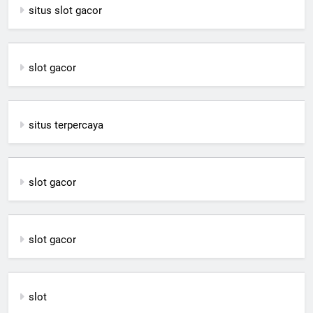
situs slot gacor
slot gacor
situs terpercaya
slot gacor
slot gacor
slot