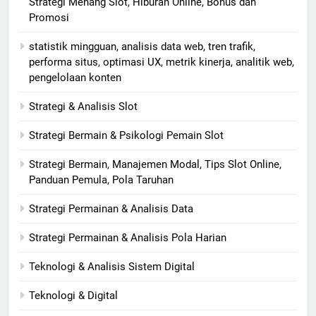
Strategi Menang Slot, Hiburan Online, Bonus dan
Promosi
statistik mingguan, analisis data web, tren trafik,
performa situs, optimasi UX, metrik kinerja, analitik web,
pengelolaan konten
Strategi & Analisis Slot
Strategi Bermain & Psikologi Pemain Slot
Strategi Bermain, Manajemen Modal, Tips Slot Online,
Panduan Pemula, Pola Taruhan
Strategi Permainan & Analisis Data
Strategi Permainan & Analisis Pola Harian
Teknologi & Analisis Sistem Digital
Teknologi & Digital