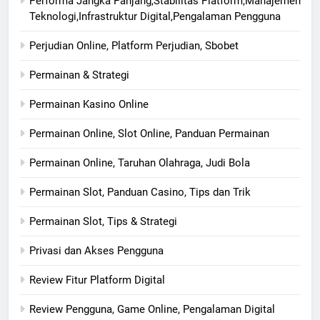
Performa Jangka Panjang,Stabilitas Platform,Manajemen
Teknologi,Infrastruktur Digital,Pengalaman Pengguna
Perjudian Online, Platform Perjudian, Sbobet
Permainan & Strategi
Permainan Kasino Online
Permainan Online, Slot Online, Panduan Permainan
Permainan Online, Taruhan Olahraga, Judi Bola
Permainan Slot, Panduan Casino, Tips dan Trik
Permainan Slot, Tips & Strategi
Privasi dan Akses Pengguna
Review Fitur Platform Digital
Review Pengguna, Game Online, Pengalaman Digital