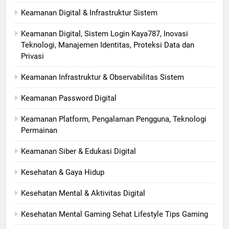
Keamanan Digital & Infrastruktur Sistem
Keamanan Digital, Sistem Login Kaya787, Inovasi
Teknologi, Manajemen Identitas, Proteksi Data dan
Privasi
Keamanan Infrastruktur & Observabilitas Sistem
Keamanan Password Digital
Keamanan Platform, Pengalaman Pengguna, Teknologi
Permainan
Keamanan Siber & Edukasi Digital
Kesehatan & Gaya Hidup
Kesehatan Mental & Aktivitas Digital
Kesehatan Mental Gaming Sehat Lifestyle Tips Gaming