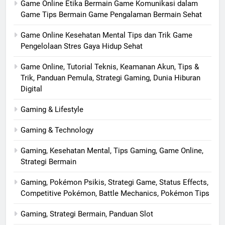
Game Online Etika Bermain Game Komunikasi dalam
Game Tips Bermain Game Pengalaman Bermain Sehat
Game Online Kesehatan Mental Tips dan Trik Game
Pengelolaan Stres Gaya Hidup Sehat
Game Online, Tutorial Teknis, Keamanan Akun, Tips &
Trik, Panduan Pemula, Strategi Gaming, Dunia Hiburan
Digital
Gaming & Lifestyle
Gaming & Technology
Gaming, Kesehatan Mental, Tips Gaming, Game Online,
Strategi Bermain
Gaming, Pokémon Psikis, Strategi Game, Status Effects,
Competitive Pokémon, Battle Mechanics, Pokémon Tips
Gaming, Strategi Bermain, Panduan Slot