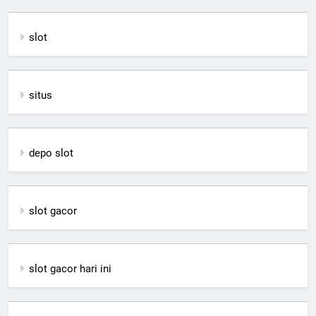
slot
situs
depo slot
slot gacor
slot gacor hari ini