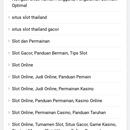
Optimal
situs slot thailand
situs slot thailand gacor
Slot dan Permainan
Slot Gacor, Panduan Bermain, Tips Slot
Slot Online
Slot Online, Judi Online, Panduan Pemain
Slot Online, Judi Online, Permainan Kasino
Slot Online, Panduan Permainan, Kasino Online
Slot Online, Permainan Casino, Panduan Taruhan
Slot Online, Turnamen Slot, Situs Gacor, Game Kasino,