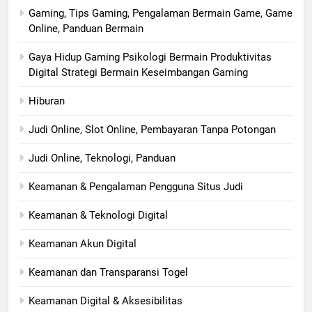
Gaming, Tips Gaming, Pengalaman Bermain Game, Game
Online, Panduan Bermain
Gaya Hidup Gaming Psikologi Bermain Produktivitas
Digital Strategi Bermain Keseimbangan Gaming
Hiburan
Judi Online, Slot Online, Pembayaran Tanpa Potongan
Judi Online, Teknologi, Panduan
Keamanan & Pengalaman Pengguna Situs Judi
Keamanan & Teknologi Digital
Keamanan Akun Digital
Keamanan dan Transparansi Togel
Keamanan Digital & Aksesibilitas