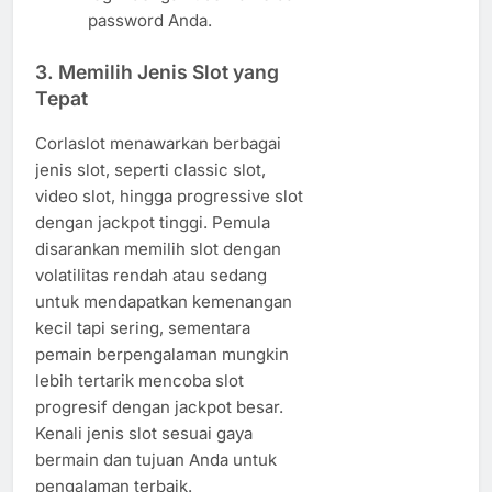
password Anda.
3. Memilih Jenis Slot yang
Tepat
Corlaslot menawarkan berbagai
jenis slot, seperti classic slot,
video slot, hingga progressive slot
dengan jackpot tinggi. Pemula
disarankan memilih slot dengan
volatilitas rendah atau sedang
untuk mendapatkan kemenangan
kecil tapi sering, sementara
pemain berpengalaman mungkin
lebih tertarik mencoba slot
progresif dengan jackpot besar.
Kenali jenis slot sesuai gaya
bermain dan tujuan Anda untuk
pengalaman terbaik.