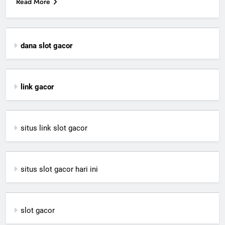
Read More
dana slot gacor
link gacor
situs link slot gacor
situs slot gacor hari ini
slot gacor