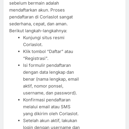
sebelum bermain adalah
mendaftarkan akun. Proses
pendaftaran di Corlaslot sangat
sederhana, cepat, dan aman.
Berikut langkah-langkahnya:
Kunjungi situs resmi
Corlaslot.
Klik tombol “Daftar” atau
“Registrasi”.
Isi formulir pendaftaran
dengan data lengkap dan
benar (nama lengkap, email
aktif, nomor ponsel,
username, dan password).
Konfirmasi pendaftaran
melalui email atau SMS
yang dikirim oleh Corlaslot.
Setelah akun aktif, lakukan
login dengan username dan