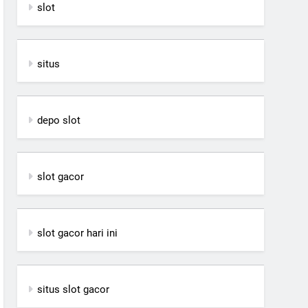
slot
situs
depo slot
slot gacor
slot gacor hari ini
situs slot gacor