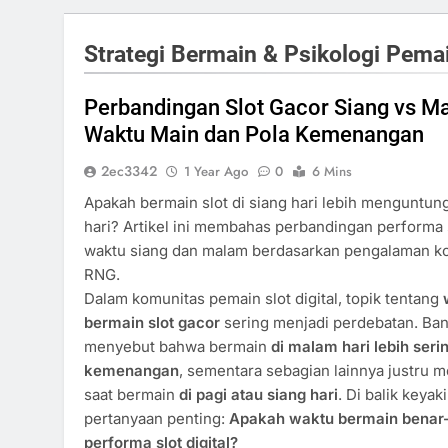
Strategi Bermain & Psikologi Pemai
Perbandingan Slot Gacor Siang vs M
Waktu Main dan Pola Kemenangan
2ec3342
1 Year Ago
0
6 Mins
Apakah bermain slot di siang hari lebih menguntu
hari? Artikel ini membahas perbandingan performa 
waktu siang dan malam berdasarkan pengalaman ko
RNG.
Dalam komunitas pemain slot digital, topik tentang
bermain slot gacor
sering menjadi perdebatan. Ba
menyebut bahwa bermain
di malam hari lebih ser
kemenangan
, sementara sebagian lainnya justru 
saat bermain
di pagi atau siang hari
. Di balik keyak
pertanyaan penting:
Apakah waktu bermain benar
performa slot digital?