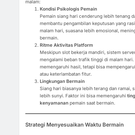
malam:
Kondisi Psikologis Pemain
Pemain siang hari cenderung lebih tenang da
membantu pengambilan keputusan yang rasi
malam hari, suasana lebih emosional, menin
bermain.
Ritme Aktivitas Platform
Meskipun slot bekerja mandiri, sistem serve
mengalami beban trafik tinggi di malam hari. I
memengaruhi hasil, tetapi bisa mempengaru
atau keterlambatan fitur.
Lingkungan Bermain
Siang hari biasanya lebih terang dan ramai,
lebih sunyi. Faktor ini bisa memengaruhi
tin
kenyamanan
pemain saat bermain.
Strategi Menyesuaikan Waktu Bermain