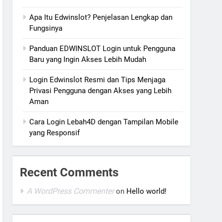
Apa Itu Edwinslot? Penjelasan Lengkap dan
Fungsinya
Panduan EDWINSLOT Login untuk Pengguna
Baru yang Ingin Akses Lebih Mudah
Login Edwinslot Resmi dan Tips Menjaga
Privasi Pengguna dengan Akses yang Lebih
Aman
Cara Login Lebah4D dengan Tampilan Mobile
yang Responsif
Recent Comments
A WordPress Commenter
on
Hello world!