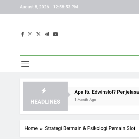
Skip
August 8, 2026
12:58:54 PM
to
content
Xci
Dapatkan H
angkat Mobile
Apa Itu Edwinslot? Penjelasan Lengkap 
1 Month Ago
HEADLINES
Home
Strategi Bermain & Psikologi Pemain Slot