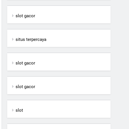
slot gacor
situs terpercaya
slot gacor
slot gacor
slot