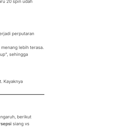
aru 20 spin udah
erjadi perputaran
 menang lebih terasa.
up”, sehingga
t. Kayaknya
ngaruh, berikut
sepsi
siang vs