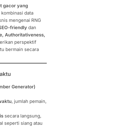
ot gacor yang
 kombinasi data
eknis mengenai RNG
SEO-friendly
dan
e, Authoritativeness,
erikan perspektif
tu bermain secara
aktu
ber Generator)
waktu
, jumlah pemain,
is
secara langsung,
 seperti siang atau