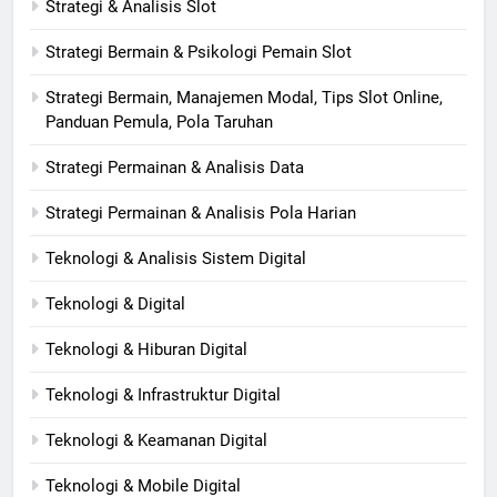
Strategi & Analisis Slot
Strategi Bermain & Psikologi Pemain Slot
Strategi Bermain, Manajemen Modal, Tips Slot Online,
Panduan Pemula, Pola Taruhan
Strategi Permainan & Analisis Data
Strategi Permainan & Analisis Pola Harian
Teknologi & Analisis Sistem Digital
Teknologi & Digital
Teknologi & Hiburan Digital
Teknologi & Infrastruktur Digital
Teknologi & Keamanan Digital
Teknologi & Mobile Digital