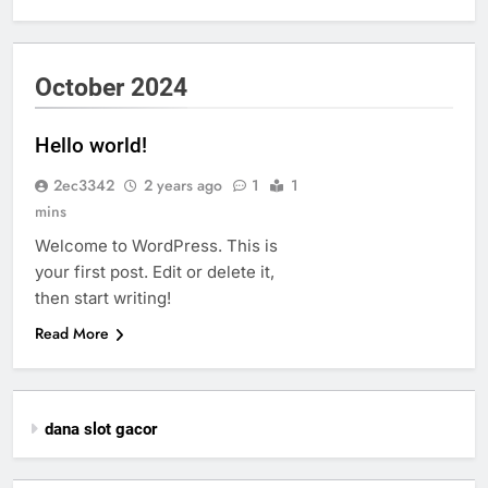
October 2024
Hello world!
2ec3342
2 years ago
1
1
mins
Welcome to WordPress. This is
your first post. Edit or delete it,
then start writing!
Read More
dana slot gacor