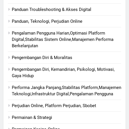
Panduan Troubleshooting & Akses Digital
Panduan, Teknologi, Perjudian Online
Pengalaman Pengguna Harian,Optimasi Platform
Digital,Stabilitas Sistem Online,Manajemen Performa
Berkelanjutan
Pengembangan Diri & Moralitas
Pengembangan Diri, Kemandirian, Psikologi, Motivasi,
Gaya Hidup
Performa Jangka Panjang,Stabilitas Platform,Manajemen
Teknologi,Infrastruktur Digital,Pengalaman Pengguna
Perjudian Online, Platform Perjudian, Sbobet
Permainan & Strategi