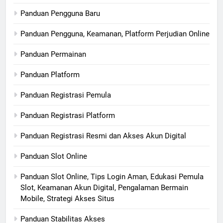
Panduan Pengguna Baru
Panduan Pengguna, Keamanan, Platform Perjudian Online
Panduan Permainan
Panduan Platform
Panduan Registrasi Pemula
Panduan Registrasi Platform
Panduan Registrasi Resmi dan Akses Akun Digital
Panduan Slot Online
Panduan Slot Online, Tips Login Aman, Edukasi Pemula
Slot, Keamanan Akun Digital, Pengalaman Bermain
Mobile, Strategi Akses Situs
Panduan Stabilitas Akses