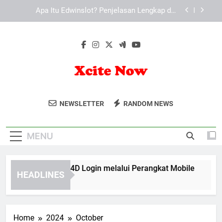
Skip
Apa Itu Edwinslot? Penjelasan Lengkap dan
to
Fungsinya
content
Panduan EDWINSLOT Login untuk Pengguna Baru
yang Ingin Akses Lebih Mudah
Login Edwinslot Resmi dan Tips Menjaga Privasi
Pengguna dengan Akses yang Lebih Aman
Panduan TIARA4D Login melalui Perangkat
Mobile
Xcite Now
Dapatkan Hiburan Terkini Dari Xcite
Apa Itu Edwinslot? Penjelasan Lengkap dan
NEWSLETTER
RANDOM NEWS
Fungsinya
Now. Mulai Dari Acara, Berita Selebriti,
Panduan EDWINSLOT Login untuk Pengguna Baru
Hingga Konten Kreatif Yang Menghibur.
yang Ingin Akses Lebih Mudah
MENU
Login Edwinslot Resmi dan Tips Menjaga Privasi
Pengguna dengan Akses yang Lebih Aman
Panduan TIARA4D Login melalui Perangkat Mobile
Apa
HEADLINES
4 Weeks Ago
1 Mo
Home
2024
October