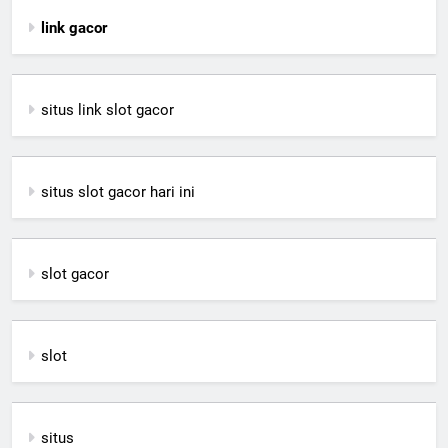
link gacor
situs link slot gacor
situs slot gacor hari ini
slot gacor
slot
situs