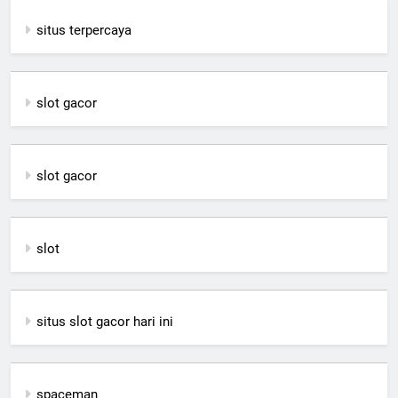
situs terpercaya
slot gacor
slot gacor
slot
situs slot gacor hari ini
spaceman