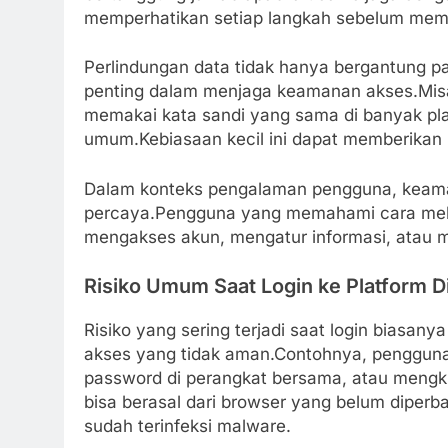
memperhatikan setiap langkah sebelum mem
Perlindungan data tidak hanya bergantung 
penting dalam menjaga keamanan akses.Mis
memakai kata sandi yang sama di banyak plat
umum.Kebiasaan kecil ini dapat memberikan 
Dalam konteks pengalaman pengguna, keama
percaya.Pengguna yang memahami cara melind
mengakses akun, mengatur informasi, atau me
Risiko Umum Saat Login ke Platform Di
Risiko yang sering terjadi saat login biasany
akses yang tidak aman.Contohnya, pengguna
password di perangkat bersama, atau mengkli
bisa berasal dari browser yang belum diperb
sudah terinfeksi malware.