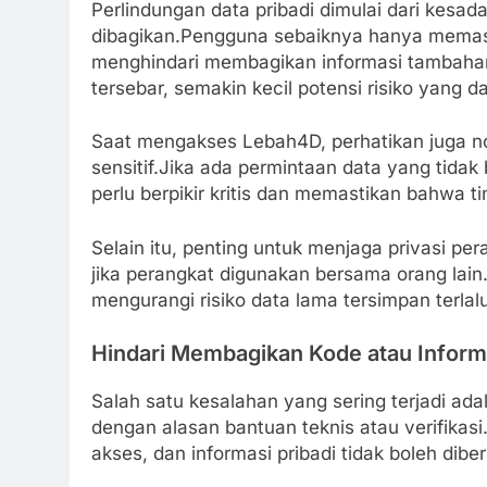
Perlindungan data pribadi dimulai dari kesa
dibagikan.Pengguna sebaiknya hanya mema
menghindari membagikan informasi tambahan 
tersebar, semakin kecil potensi risiko yang da
Saat mengakses Lebah4D, perhatikan juga not
sensitif.Jika ada permintaan data yang tidak
perlu berpikir kritis dan memastikan bahwa 
Selain itu, penting untuk menjaga privasi p
jika perangkat digunakan bersama orang lain
mengurangi risiko data lama tersimpan terlal
Hindari Membagikan Kode atau Inform
Salah satu kesalahan yang sering terjadi ad
dengan alasan bantuan teknis atau verifika
akses, dan informasi pribadi tidak boleh dibe