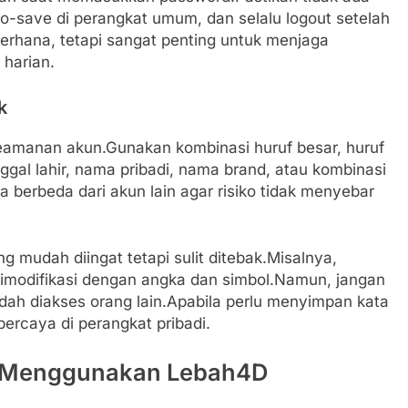
auto-save di perangkat umum, dan selalu logout setelah
erhana, tetapi sangat penting untuk menjaga
harian.
k
eamanan akun.Gunakan kombinasi huruf besar, huruf
ggal lahir, nama pribadi, nama brand, atau kombinasi
berbeda dari akun lain agar risiko tidak menyebar
mudah diingat tetapi sulit ditebak.Misalnya,
imodifikasi dengan angka dan simbol.Namun, jangan
ah diakses orang lain.Apabila perlu menyimpan kata
ercaya di perangkat pribadi.
at Menggunakan Lebah4D