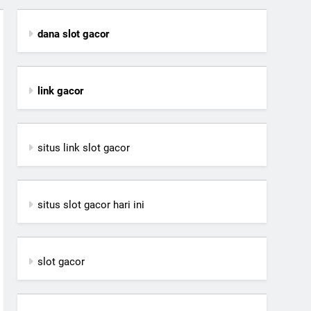
dana slot gacor
link gacor
situs link slot gacor
situs slot gacor hari ini
slot gacor