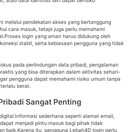
 atau data identitas lain dapat berisiko
ami melalui pendekatan akses yang bertanggung
ui cara masuk, tetapi juga perlu memahami
.Proses login yang aman harus didukung oleh
 koneksi stabil, serta kebiasaan pengguna yang tidak
fokus pada perlindungan data pribadi, pengalaman
aktis yang bisa diterapkan dalam aktivitas sehari-
 agar pengguna dapat memahami risiko umum tanpa
terlalu berat.
ribadi Sangat Penting
 digital.Informasi sederhana seperti alamat email,
 dapat menjadi pintu masuk bagi pihak tidak
an baik.Karena itu, pengguna Lebah4D login perlu