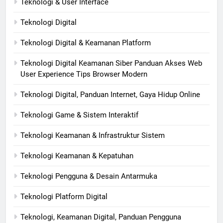
Teknologi & User Interface
Teknologi Digital
Teknologi Digital & Keamanan Platform
Teknologi Digital Keamanan Siber Panduan Akses Web
User Experience Tips Browser Modern
Teknologi Digital, Panduan Internet, Gaya Hidup Online
Teknologi Game & Sistem Interaktif
Teknologi Keamanan & Infrastruktur Sistem
Teknologi Keamanan & Kepatuhan
Teknologi Pengguna & Desain Antarmuka
Teknologi Platform Digital
Teknologi, Keamanan Digital, Panduan Pengguna