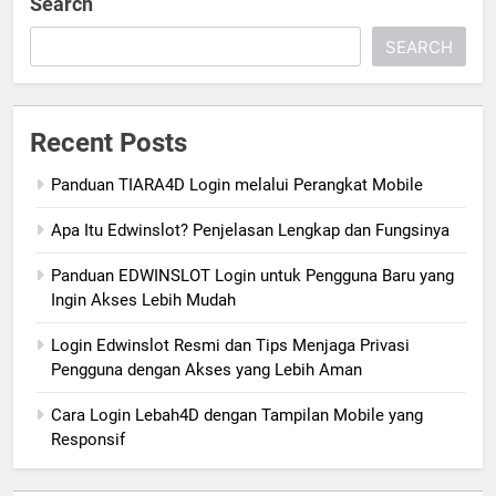
Search
SEARCH
Recent Posts
Panduan TIARA4D Login melalui Perangkat Mobile
Apa Itu Edwinslot? Penjelasan Lengkap dan Fungsinya
Panduan EDWINSLOT Login untuk Pengguna Baru yang
Ingin Akses Lebih Mudah
Login Edwinslot Resmi dan Tips Menjaga Privasi
Pengguna dengan Akses yang Lebih Aman
Cara Login Lebah4D dengan Tampilan Mobile yang
Responsif