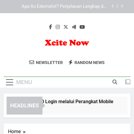
Skip
Panduan EDWINSLOT Login untuk Pengguna Baru
to
yang Ingin Akses Lebih Mudah
content
Login Edwinslot Resmi dan Tips Menjaga Privasi
Pengguna dengan Akses yang Lebih Aman
Panduan TIARA4D Login melalui Perangkat
Mobile
Apa Itu Edwinslot? Penjelasan Lengkap dan
Fungsinya
Xcite Now
Dapatkan Hiburan Terkini Dari Xcite
Panduan EDWINSLOT Login untuk Pengguna Baru
NEWSLETTER
RANDOM NEWS
yang Ingin Akses Lebih Mudah
Now. Mulai Dari Acara, Berita Selebriti,
Login Edwinslot Resmi dan Tips Menjaga Privasi
Hingga Konten Kreatif Yang Menghibur.
Pengguna dengan Akses yang Lebih Aman
MENU
nduan TIARA4D Login melalui Perangkat Mobile
Apa It
HEADLINES
Weeks Ago
1 Month
Home