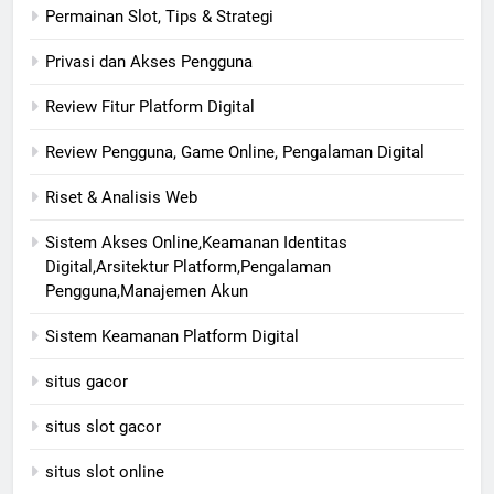
Permainan Slot, Tips & Strategi
Privasi dan Akses Pengguna
Review Fitur Platform Digital
Review Pengguna, Game Online, Pengalaman Digital
Riset & Analisis Web
Sistem Akses Online,Keamanan Identitas
Digital,Arsitektur Platform,Pengalaman
Pengguna,Manajemen Akun
Sistem Keamanan Platform Digital
situs gacor
situs slot gacor
situs slot online