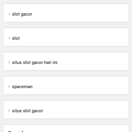
slot gacor
slot
situs slot gacor hari ini
spaceman
situs slot gacor