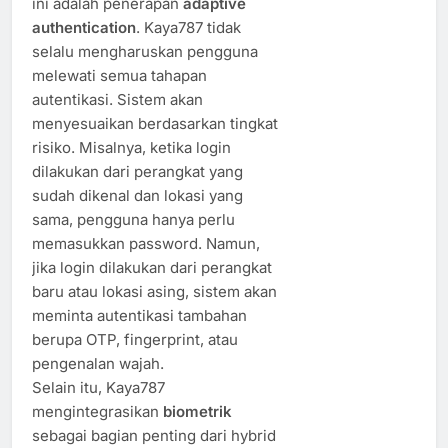
ini adalah penerapan
adaptive
authentication
. Kaya787 tidak
selalu mengharuskan pengguna
melewati semua tahapan
autentikasi. Sistem akan
menyesuaikan berdasarkan tingkat
risiko. Misalnya, ketika login
dilakukan dari perangkat yang
sudah dikenal dan lokasi yang
sama, pengguna hanya perlu
memasukkan password. Namun,
jika login dilakukan dari perangkat
baru atau lokasi asing, sistem akan
meminta autentikasi tambahan
berupa OTP, fingerprint, atau
pengenalan wajah.
Selain itu, Kaya787
mengintegrasikan
biometrik
sebagai bagian penting dari hybrid