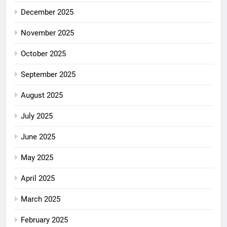
December 2025
November 2025
October 2025
September 2025
August 2025
July 2025
June 2025
May 2025
April 2025
March 2025
February 2025