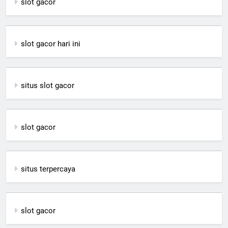
slot gacor
slot gacor hari ini
situs slot gacor
slot gacor
situs terpercaya
slot gacor