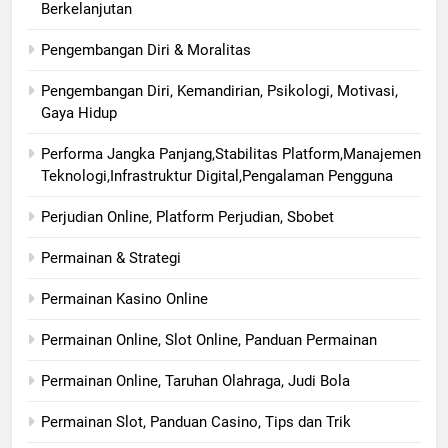
Berkelanjutan
Pengembangan Diri & Moralitas
Pengembangan Diri, Kemandirian, Psikologi, Motivasi,
Gaya Hidup
Performa Jangka Panjang,Stabilitas Platform,Manajemen
Teknologi,Infrastruktur Digital,Pengalaman Pengguna
Perjudian Online, Platform Perjudian, Sbobet
Permainan & Strategi
Permainan Kasino Online
Permainan Online, Slot Online, Panduan Permainan
Permainan Online, Taruhan Olahraga, Judi Bola
Permainan Slot, Panduan Casino, Tips dan Trik