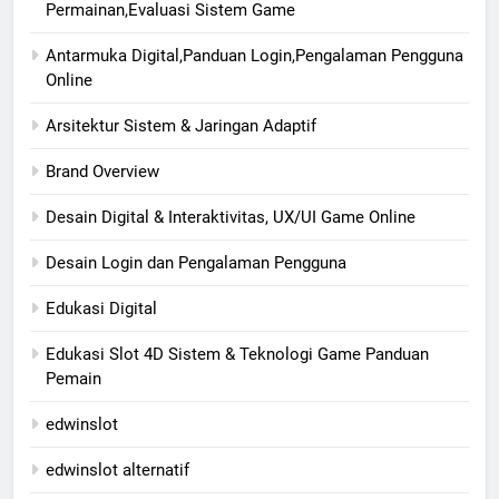
Permainan,Evaluasi Sistem Game
Antarmuka Digital,Panduan Login,Pengalaman Pengguna
Online
Arsitektur Sistem & Jaringan Adaptif
Brand Overview
Desain Digital & Interaktivitas, UX/UI Game Online
Desain Login dan Pengalaman Pengguna
Edukasi Digital
Edukasi Slot 4D Sistem & Teknologi Game Panduan
Pemain
edwinslot
edwinslot alternatif