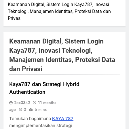
Keamanan Digital, Sistem Login Kaya787, Inovasi
Teknologi, Manajemen Identitas, Proteksi Data dan
Privasi
Keamanan Digital, Sistem Login
Kaya787, Inovasi Teknologi,
Manajemen Identitas, Proteksi Data
dan Privasi
Kaya787 dan Strategi Hybrid
Authentication
2ec3342
11 months
ago
0
6 mins
Temukan bagaimana
KAYA 787
mengimplementasikan strategi