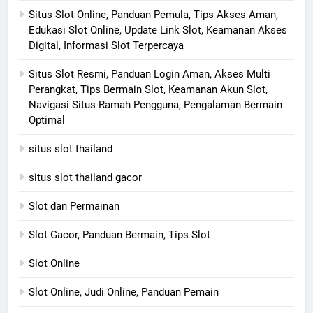
Situs Slot Online, Panduan Pemula, Tips Akses Aman,
Edukasi Slot Online, Update Link Slot, Keamanan Akses
Digital, Informasi Slot Terpercaya
Situs Slot Resmi, Panduan Login Aman, Akses Multi
Perangkat, Tips Bermain Slot, Keamanan Akun Slot,
Navigasi Situs Ramah Pengguna, Pengalaman Bermain
Optimal
situs slot thailand
situs slot thailand gacor
Slot dan Permainan
Slot Gacor, Panduan Bermain, Tips Slot
Slot Online
Slot Online, Judi Online, Panduan Pemain