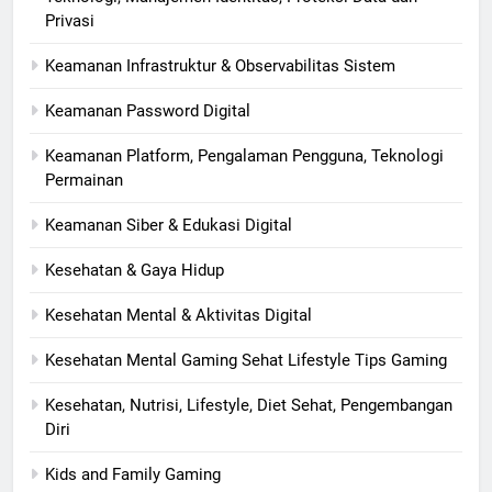
Privasi
Keamanan Infrastruktur & Observabilitas Sistem
Keamanan Password Digital
Keamanan Platform, Pengalaman Pengguna, Teknologi
Permainan
Keamanan Siber & Edukasi Digital
Kesehatan & Gaya Hidup
Kesehatan Mental & Aktivitas Digital
Kesehatan Mental Gaming Sehat Lifestyle Tips Gaming
Kesehatan, Nutrisi, Lifestyle, Diet Sehat, Pengembangan
Diri
Kids and Family Gaming