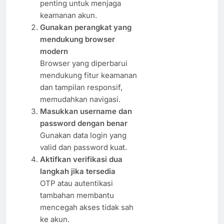
penting untuk menjaga
keamanan akun.
Gunakan perangkat yang
mendukung browser
modern
Browser yang diperbarui
mendukung fitur keamanan
dan tampilan responsif,
memudahkan navigasi.
Masukkan username dan
password dengan benar
Gunakan data login yang
valid dan password kuat.
Aktifkan verifikasi dua
langkah jika tersedia
OTP atau autentikasi
tambahan membantu
mencegah akses tidak sah
ke akun.