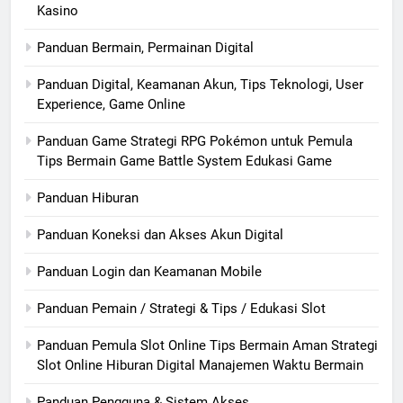
Kasino
Panduan Bermain, Permainan Digital
Panduan Digital, Keamanan Akun, Tips Teknologi, User
Experience, Game Online
Panduan Game Strategi RPG Pokémon untuk Pemula
Tips Bermain Game Battle System Edukasi Game
Panduan Hiburan
Panduan Koneksi dan Akses Akun Digital
Panduan Login dan Keamanan Mobile
Panduan Pemain / Strategi & Tips / Edukasi Slot
Panduan Pemula Slot Online Tips Bermain Aman Strategi
Slot Online Hiburan Digital Manajemen Waktu Bermain
Panduan Pengguna & Sistem Akses