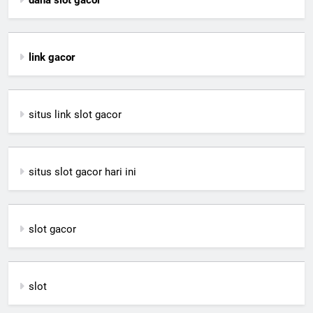
dana slot gacor
link gacor
situs link slot gacor
situs slot gacor hari ini
slot gacor
slot