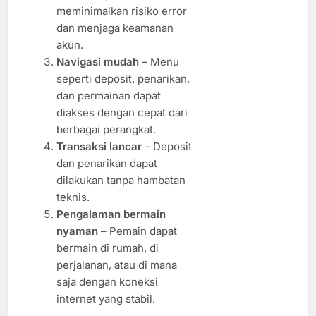
meminimalkan risiko error
dan menjaga keamanan
akun.
Navigasi mudah
– Menu
seperti deposit, penarikan,
dan permainan dapat
diakses dengan cepat dari
berbagai perangkat.
Transaksi lancar
– Deposit
dan penarikan dapat
dilakukan tanpa hambatan
teknis.
Pengalaman bermain
nyaman
– Pemain dapat
bermain di rumah, di
perjalanan, atau di mana
saja dengan koneksi
internet yang stabil.