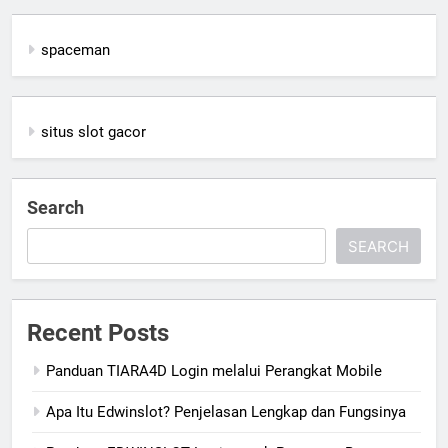
spaceman
situs slot gacor
Search
SEARCH
Recent Posts
Panduan TIARA4D Login melalui Perangkat Mobile
Apa Itu Edwinslot? Penjelasan Lengkap dan Fungsinya