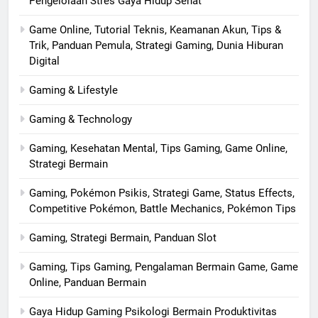
Pengelolaan Stres Gaya Hidup Sehat
Game Online, Tutorial Teknis, Keamanan Akun, Tips &
Trik, Panduan Pemula, Strategi Gaming, Dunia Hiburan
Digital
Gaming & Lifestyle
Gaming & Technology
Gaming, Kesehatan Mental, Tips Gaming, Game Online,
Strategi Bermain
Gaming, Pokémon Psikis, Strategi Game, Status Effects,
Competitive Pokémon, Battle Mechanics, Pokémon Tips
Gaming, Strategi Bermain, Panduan Slot
Gaming, Tips Gaming, Pengalaman Bermain Game, Game
Online, Panduan Bermain
Gaya Hidup Gaming Psikologi Bermain Produktivitas