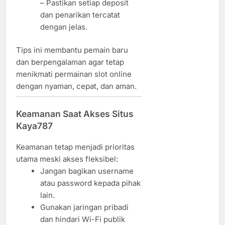
– Pastikan setiap deposit
dan penarikan tercatat
dengan jelas.
Tips ini membantu pemain baru
dan berpengalaman agar tetap
menikmati permainan slot online
dengan nyaman, cepat, dan aman.
Keamanan Saat Akses Situs
Kaya787
Keamanan tetap menjadi prioritas
utama meski akses fleksibel:
Jangan bagikan username
atau password kepada pihak
lain.
Gunakan jaringan pribadi
dan hindari Wi-Fi publik