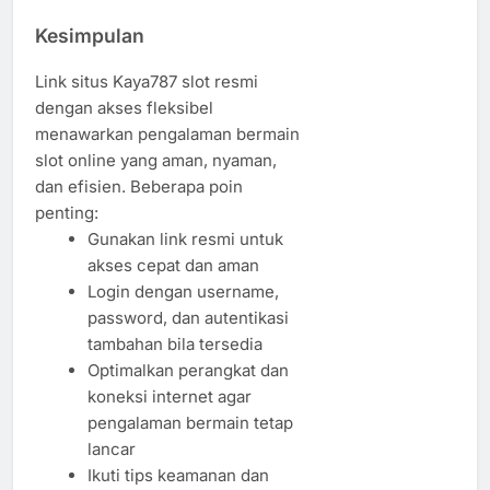
Kesimpulan
Link situs Kaya787 slot resmi
dengan akses fleksibel
menawarkan pengalaman bermain
slot online yang aman, nyaman,
dan efisien. Beberapa poin
penting:
Gunakan link resmi untuk
akses cepat dan aman
Login dengan username,
password, dan autentikasi
tambahan bila tersedia
Optimalkan perangkat dan
koneksi internet agar
pengalaman bermain tetap
lancar
Ikuti tips keamanan dan