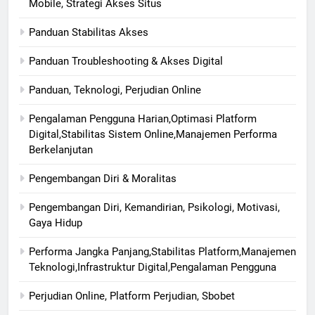
Mobile, Strategi Akses Situs
Panduan Stabilitas Akses
Panduan Troubleshooting & Akses Digital
Panduan, Teknologi, Perjudian Online
Pengalaman Pengguna Harian,Optimasi Platform
Digital,Stabilitas Sistem Online,Manajemen Performa
Berkelanjutan
Pengembangan Diri & Moralitas
Pengembangan Diri, Kemandirian, Psikologi, Motivasi,
Gaya Hidup
Performa Jangka Panjang,Stabilitas Platform,Manajemen
Teknologi,Infrastruktur Digital,Pengalaman Pengguna
Perjudian Online, Platform Perjudian, Sbobet