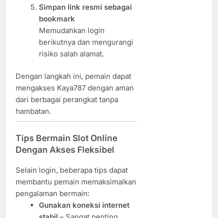
Simpan link resmi sebagai
bookmark
Memudahkan login
berikutnya dan mengurangi
risiko salah alamat.
Dengan langkah ini, pemain dapat
mengakses Kaya787 dengan aman
dari berbagai perangkat tanpa
hambatan.
Tips Bermain Slot Online
Dengan Akses Fleksibel
Selain login, beberapa tips dapat
membantu pemain memaksimalkan
pengalaman bermain:
Gunakan koneksi internet
stabil
– Sangat penting