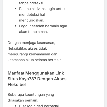
tanpa proteksi.
Pantau aktivitas login untuk
mendeteksi hal
mencurigakan.
Logout setelah bermain agar
akun tetap aman.
Dengan menjaga keamanan,
fleksibilitas akses tidak
mengurangi kenyamanan dan
keamanan akun selama bermain.
Manfaat Menggunakan Link
Situs Kaya787 Dengan Akses
Fleksibel
Beberapa keuntungan yang
dirasakan pemain:
Bisa login dari berbagai