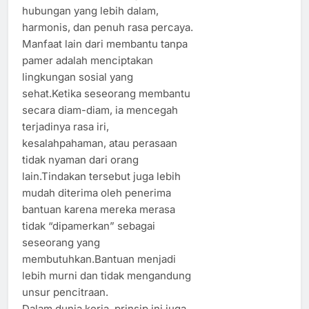
hubungan yang lebih dalam,
harmonis, dan penuh rasa percaya.
Manfaat lain dari membantu tanpa
pamer adalah menciptakan
lingkungan sosial yang
sehat.Ketika seseorang membantu
secara diam-diam, ia mencegah
terjadinya rasa iri,
kesalahpahaman, atau perasaan
tidak nyaman dari orang
lain.Tindakan tersebut juga lebih
mudah diterima oleh penerima
bantuan karena mereka merasa
tidak “dipamerkan” sebagai
seseorang yang
membutuhkan.Bantuan menjadi
lebih murni dan tidak mengandung
unsur pencitraan.
Dalam dunia kerja, prinsip ini juga