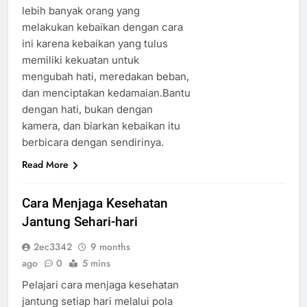
lebih banyak orang yang
melakukan kebaikan dengan cara
ini karena kebaikan yang tulus
memiliki kekuatan untuk
mengubah hati, meredakan beban,
dan menciptakan kedamaian.Bantu
dengan hati, bukan dengan
kamera, dan biarkan kebaikan itu
berbicara dengan sendirinya.
Read More
Cara Menjaga Kesehatan
Jantung Sehari-hari
2ec3342
9 months
ago
0
5 mins
Pelajari cara menjaga kesehatan
jantung setiap hari melalui pola