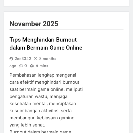
November 2025
Tips Menghindari Burnout
dalam Bermain Game Online
2ec3342
8 months
ago
0
6 mins
Pembahasan lengkap mengenai
cara efektif menghindari burnout
saat bermain game online, meliputi
pengaturan waktu, menjaga
kesehatan mental, menciptakan
keseimbangan aktivitas, serta
membangun kebiasaan gaming
yang lebih sehat.
Burnout dalam bermain game