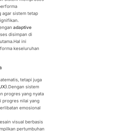
performa
g agar sistem tetap
gnifikan.
 dengan
adaptive
kses disimpan di
tama.Hal ini
forma keseluruhan
a
atematis, tetapi juga
(UX)
.Dengan sistem
n progres yang nyata
i progres nilai yang
erlibatan emosional
ain visual berbasis
ampilkan pertumbuhan