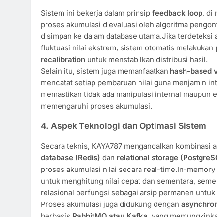
Sistem ini bekerja dalam prinsip
feedback loop
, di
proses akumulasi dievaluasi oleh algoritma pengon
disimpan ke dalam database utama.Jika terdeteksi 
fluktuasi nilai ekstrem, sistem otomatis melakukan
recalibration
untuk menstabilkan distribusi hasil.
Selain itu, sistem juga memanfaatkan
hash-based v
mencatat setiap pembaruan nilai guna menjamin inte
memastikan tidak ada manipulasi internal maupun e
memengaruhi proses akumulasi.
4. Aspek Teknologi dan Optimasi Sistem
Secara teknis, KAYA787 mengandalkan kombinasi 
database (Redis)
dan
relational storage (PostgreS
proses akumulasi nilai secara real-time.In-memory
untuk menghitung nilai cepat dan sementara, seme
relasional berfungsi sebagai arsip permanen untuk a
Proses akumulasi juga didukung dengan
asynchron
berbasis
RabbitMQ atau Kafka
, yang memungkink