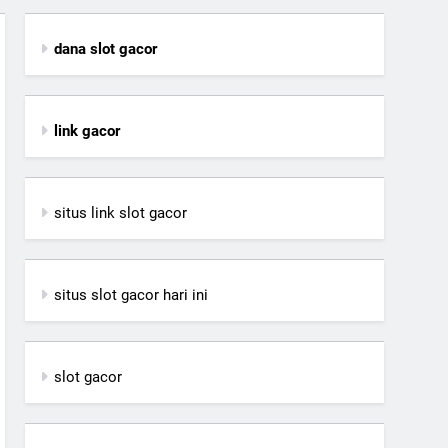
dana slot gacor
link gacor
situs link slot gacor
situs slot gacor hari ini
slot gacor