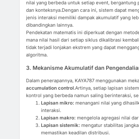
nilai yang berbeda untuk setiap event, bergantung
dan konteksnya.Dengan cara ini, sistem dapat men
jenis interaksi memiliki dampak akumulatif yang leb
dibandingkan lainnya.
Pendekatan matematis ini diperkuat dengan meto
mana nilai hasil dari setiap siklus dikalibrasi kemb
tidak terjadi lonjakan ekstrem yang dapat mengg
algoritma.
3. Mekanisme Akumulatif dan Pengendalia
Dalam penerapannya, KAYA787 menggunakan mek
accumulation control
.Artinya, setiap lapisan siste
kontrol yang berbeda namun saling berinteraksi, se
Lapisan mikro:
menangani nilai yang dihasilk
interaksi.
Lapisan makro:
mengelola agregasi nilai dar
Lapisan sistemik:
mengatur stabilitas jangk
memastikan keadilan distribusi.