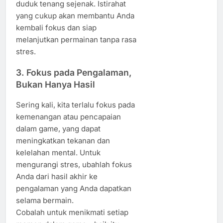
duduk tenang sejenak. Istirahat
yang cukup akan membantu Anda
kembali fokus dan siap
melanjutkan permainan tanpa rasa
stres.
3.
Fokus pada Pengalaman,
Bukan Hanya Hasil
Sering kali, kita terlalu fokus pada
kemenangan atau pencapaian
dalam game, yang dapat
meningkatkan tekanan dan
kelelahan mental. Untuk
mengurangi stres, ubahlah fokus
Anda dari hasil akhir ke
pengalaman yang Anda dapatkan
selama bermain.
Cobalah untuk menikmati setiap