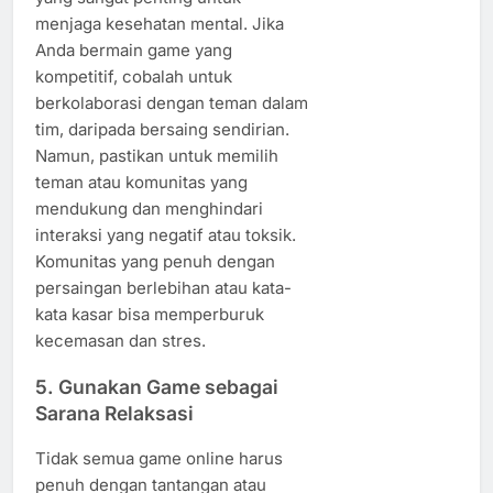
menjaga kesehatan mental. Jika
Anda bermain game yang
kompetitif, cobalah untuk
berkolaborasi dengan teman dalam
tim, daripada bersaing sendirian.
Namun, pastikan untuk memilih
teman atau komunitas yang
mendukung dan menghindari
interaksi yang negatif atau toksik.
Komunitas yang penuh dengan
persaingan berlebihan atau kata-
kata kasar bisa memperburuk
kecemasan dan stres.
5.
Gunakan Game sebagai
Sarana Relaksasi
Tidak semua game online harus
penuh dengan tantangan atau