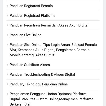
Panduan Registrasi Pemula
Panduan Registrasi Platform
Panduan Registrasi Resmi dan Akses Akun Digital
Panduan Slot Online
Panduan Slot Online, Tips Login Aman, Edukasi Pemula
Slot, Keamanan Akun Digital, Pengalaman Bermain
Mobile, Strategi Akses Situs
Panduan Stabilitas Akses
Panduan Troubleshooting & Akses Digital
Panduan, Teknologi, Perjudian Online
Pengalaman Pengguna Harian,Optimasi Platform
Digital,Stabilitas Sistem Online,Manajemen Performa
Berkelanjutan