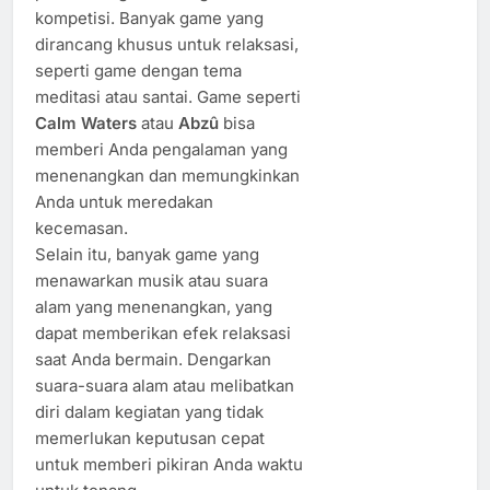
kompetisi. Banyak game yang
dirancang khusus untuk relaksasi,
seperti game dengan tema
meditasi atau santai. Game seperti
Calm Waters
atau
Abzû
bisa
memberi Anda pengalaman yang
menenangkan dan memungkinkan
Anda untuk meredakan
kecemasan.
Selain itu, banyak game yang
menawarkan musik atau suara
alam yang menenangkan, yang
dapat memberikan efek relaksasi
saat Anda bermain. Dengarkan
suara-suara alam atau melibatkan
diri dalam kegiatan yang tidak
memerlukan keputusan cepat
untuk memberi pikiran Anda waktu