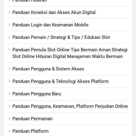
Panduan Koneksi dan Akses Akun Digital
Panduan Login dan Keamanan Mobile
Panduan Pemain / Strategi & Tips / Edukasi Slot
Panduan Pemula Slot Online Tips Bermain Aman Strategi
Slot Online Hiburan Digital Manajemen Waktu Bermain
Panduan Pengguna & Sistem Akses
Panduan Pengguna & Teknologi Akses Platform
Panduan Pengguna Baru
Panduan Pengguna, Keamanan, Platform Perjudian Online
Panduan Permainan
Panduan Platform