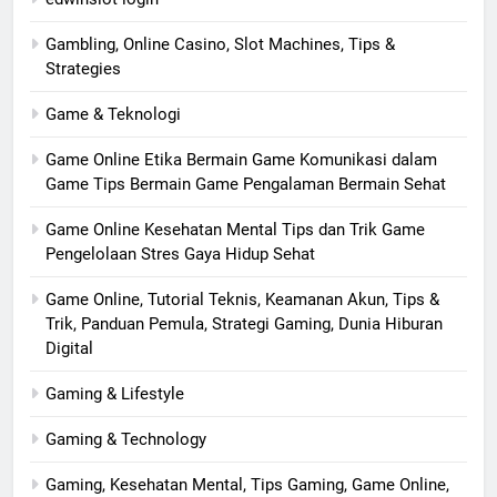
Gambling, Online Casino, Slot Machines, Tips &
Strategies
Game & Teknologi
Game Online Etika Bermain Game Komunikasi dalam
Game Tips Bermain Game Pengalaman Bermain Sehat
Game Online Kesehatan Mental Tips dan Trik Game
Pengelolaan Stres Gaya Hidup Sehat
Game Online, Tutorial Teknis, Keamanan Akun, Tips &
Trik, Panduan Pemula, Strategi Gaming, Dunia Hiburan
Digital
Gaming & Lifestyle
Gaming & Technology
Gaming, Kesehatan Mental, Tips Gaming, Game Online,