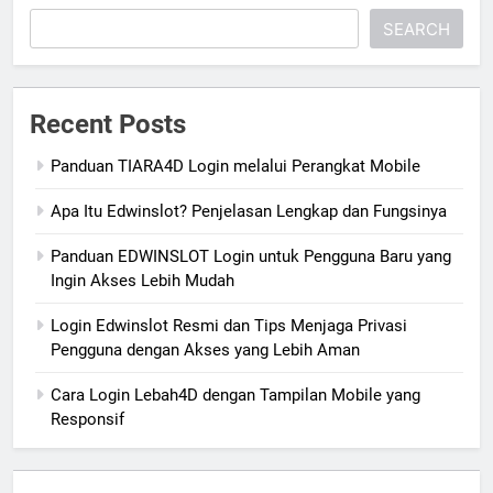
SEARCH
Recent Posts
Panduan TIARA4D Login melalui Perangkat Mobile
Apa Itu Edwinslot? Penjelasan Lengkap dan Fungsinya
Panduan EDWINSLOT Login untuk Pengguna Baru yang
Ingin Akses Lebih Mudah
Login Edwinslot Resmi dan Tips Menjaga Privasi
Pengguna dengan Akses yang Lebih Aman
Cara Login Lebah4D dengan Tampilan Mobile yang
Responsif