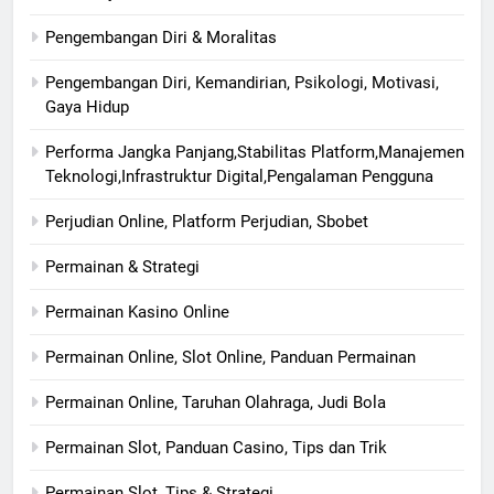
Pengembangan Diri & Moralitas
Pengembangan Diri, Kemandirian, Psikologi, Motivasi,
Gaya Hidup
Performa Jangka Panjang,Stabilitas Platform,Manajemen
Teknologi,Infrastruktur Digital,Pengalaman Pengguna
Perjudian Online, Platform Perjudian, Sbobet
Permainan & Strategi
Permainan Kasino Online
Permainan Online, Slot Online, Panduan Permainan
Permainan Online, Taruhan Olahraga, Judi Bola
Permainan Slot, Panduan Casino, Tips dan Trik
Permainan Slot, Tips & Strategi