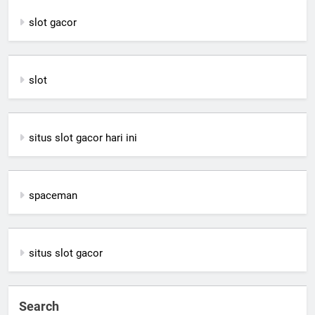
slot gacor
slot
situs slot gacor hari ini
spaceman
situs slot gacor
Search