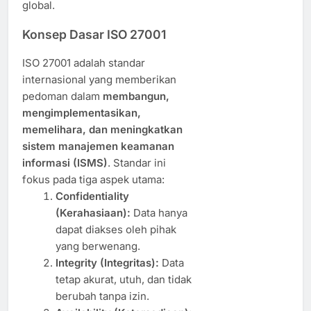
global.
Konsep Dasar ISO 27001
ISO 27001 adalah standar
internasional yang memberikan
pedoman dalam
membangun,
mengimplementasikan,
memelihara, dan meningkatkan
sistem manajemen keamanan
informasi (ISMS)
. Standar ini
fokus pada tiga aspek utama:
Confidentiality
(Kerahasiaan):
Data hanya
dapat diakses oleh pihak
yang berwenang.
Integrity (Integritas):
Data
tetap akurat, utuh, dan tidak
berubah tanpa izin.