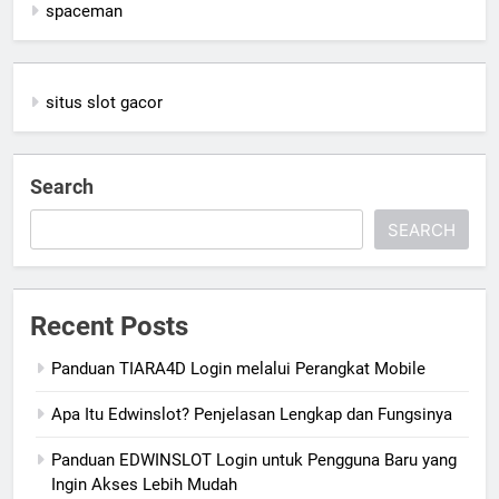
spaceman
situs slot gacor
Search
SEARCH
Recent Posts
Panduan TIARA4D Login melalui Perangkat Mobile
Apa Itu Edwinslot? Penjelasan Lengkap dan Fungsinya
Panduan EDWINSLOT Login untuk Pengguna Baru yang
Ingin Akses Lebih Mudah