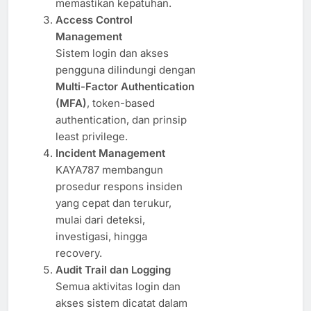
memastikan kepatuhan.
Access Control
Management
Sistem login dan akses
pengguna dilindungi dengan
Multi-Factor Authentication
(MFA)
, token-based
authentication, dan prinsip
least privilege.
Incident Management
KAYA787 membangun
prosedur respons insiden
yang cepat dan terukur,
mulai dari deteksi,
investigasi, hingga
recovery.
Audit Trail dan Logging
Semua aktivitas login dan
akses sistem dicatat dalam