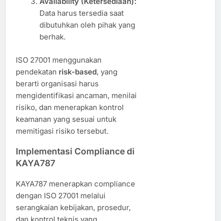
Availability (Ketersediaan):
Data harus tersedia saat
dibutuhkan oleh pihak yang
berhak.
ISO 27001 menggunakan
pendekatan
risk-based
, yang
berarti organisasi harus
mengidentifikasi ancaman, menilai
risiko, dan menerapkan kontrol
keamanan yang sesuai untuk
memitigasi risiko tersebut.
Implementasi Compliance di
KAYA787
KAYA787 menerapkan compliance
dengan ISO 27001 melalui
serangkaian kebijakan, prosedur,
dan kontrol teknis yang