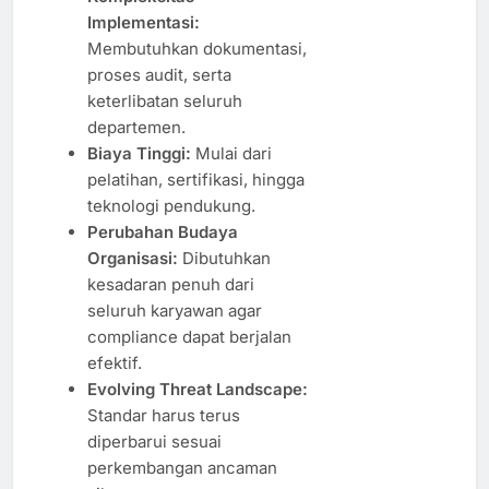
Implementasi:
Membutuhkan dokumentasi,
proses audit, serta
keterlibatan seluruh
departemen.
Biaya Tinggi:
Mulai dari
pelatihan, sertifikasi, hingga
teknologi pendukung.
Perubahan Budaya
Organisasi:
Dibutuhkan
kesadaran penuh dari
seluruh karyawan agar
compliance dapat berjalan
efektif.
Evolving Threat Landscape:
Standar harus terus
diperbarui sesuai
perkembangan ancaman