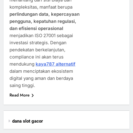
kompleksitas, manfaat berupa
perlindungan data, kepercayaan
pengguna, kepatuhan regulasi,
dan efisiensi operasional
menjadikan ISO 27001 sebagai
investasi strategis. Dengan
pendekatan berkelanjutan,
compliance ini akan terus
mendukung
kaya787 alternatif
dalam menciptakan ekosistem
digital yang aman dan berdaya
saing tinggi.
Read More
dana slot gacor