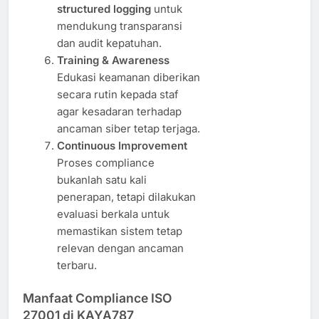
structured logging
untuk
mendukung transparansi
dan audit kepatuhan.
Training & Awareness
Edukasi keamanan diberikan
secara rutin kepada staf
agar kesadaran terhadap
ancaman siber tetap terjaga.
Continuous Improvement
Proses compliance
bukanlah satu kali
penerapan, tetapi dilakukan
evaluasi berkala untuk
memastikan sistem tetap
relevan dengan ancaman
terbaru.
Manfaat Compliance ISO
27001 di KAYA787