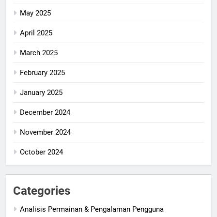
May 2025
April 2025
March 2025
February 2025
January 2025
December 2024
November 2024
October 2024
Categories
Analisis Permainan & Pengalaman Pengguna