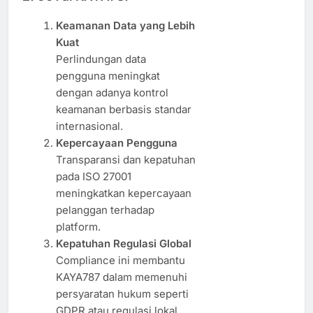
Keamanan Data yang Lebih
Kuat
Perlindungan data
pengguna meningkat
dengan adanya kontrol
keamanan berbasis standar
internasional.
Kepercayaan Pengguna
Transparansi dan kepatuhan
pada ISO 27001
meningkatkan kepercayaan
pelanggan terhadap
platform.
Kepatuhan Regulasi Global
Compliance ini membantu
KAYA787 dalam memenuhi
persyaratan hukum seperti
GDPR atau regulasi lokal