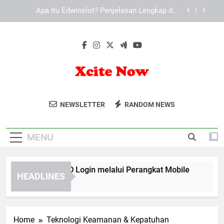
Skip
Panduan EDWINSLOT Login untuk Pengguna Baru
to
yang Ingin Akses Lebih Mudah
content
Login Edwinslot Resmi dan Tips Menjaga Privasi
Pengguna dengan Akses yang Lebih Aman
Panduan TIARA4D Login melalui Perangkat
Mobile
Apa Itu Edwinslot? Penjelasan Lengkap dan
Fungsinya
Xcite Now
Dapatkan Hiburan Terkini Dari Xcite
Panduan EDWINSLOT Login untuk Pengguna Baru
NEWSLETTER
RANDOM NEWS
yang Ingin Akses Lebih Mudah
Now. Mulai Dari Acara, Berita Selebriti,
Login Edwinslot Resmi dan Tips Menjaga Privasi
Hingga Konten Kreatif Yang Menghibur.
Pengguna dengan Akses yang Lebih Aman
MENU
nduan TIARA4D Login melalui Perangkat Mobile
Apa It
HEADLINES
Weeks Ago
1 Month
Home
Teknologi Keamanan & Kepatuhan