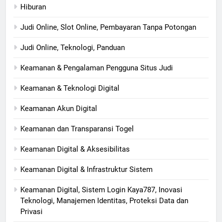
Hiburan
Judi Online, Slot Online, Pembayaran Tanpa Potongan
Judi Online, Teknologi, Panduan
Keamanan & Pengalaman Pengguna Situs Judi
Keamanan & Teknologi Digital
Keamanan Akun Digital
Keamanan dan Transparansi Togel
Keamanan Digital & Aksesibilitas
Keamanan Digital & Infrastruktur Sistem
Keamanan Digital, Sistem Login Kaya787, Inovasi
Teknologi, Manajemen Identitas, Proteksi Data dan
Privasi