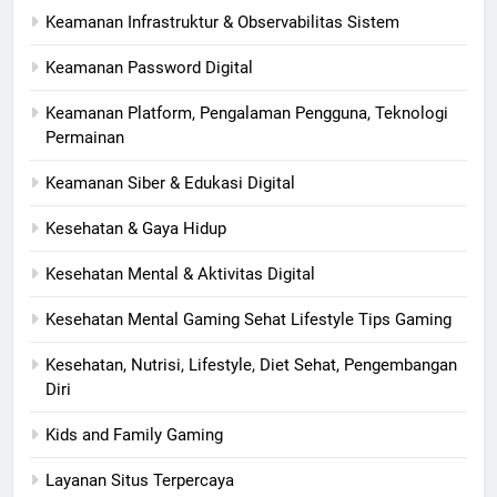
Keamanan Infrastruktur & Observabilitas Sistem
Keamanan Password Digital
Keamanan Platform, Pengalaman Pengguna, Teknologi
Permainan
Keamanan Siber & Edukasi Digital
Kesehatan & Gaya Hidup
Kesehatan Mental & Aktivitas Digital
Kesehatan Mental Gaming Sehat Lifestyle Tips Gaming
Kesehatan, Nutrisi, Lifestyle, Diet Sehat, Pengembangan
Diri
Kids and Family Gaming
Layanan Situs Terpercaya