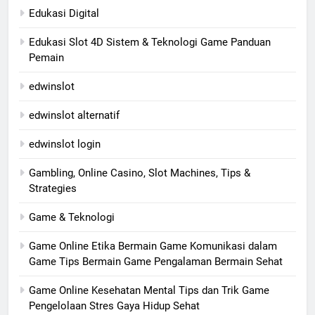
Edukasi Digital
Edukasi Slot 4D Sistem & Teknologi Game Panduan
Pemain
edwinslot
edwinslot alternatif
edwinslot login
Gambling, Online Casino, Slot Machines, Tips &
Strategies
Game & Teknologi
Game Online Etika Bermain Game Komunikasi dalam
Game Tips Bermain Game Pengalaman Bermain Sehat
Game Online Kesehatan Mental Tips dan Trik Game
Pengelolaan Stres Gaya Hidup Sehat