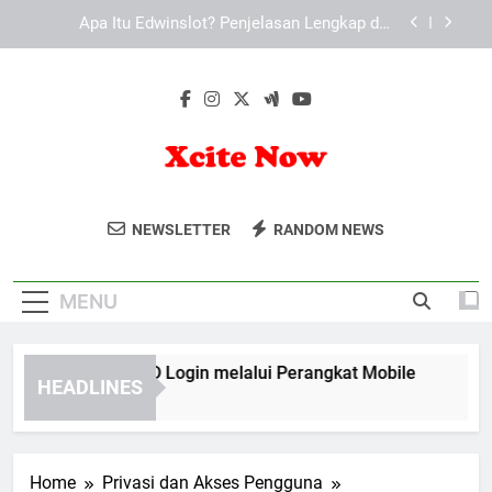
Skip
Panduan EDWINSLOT Login untuk Pengguna Baru
to
yang Ingin Akses Lebih Mudah
content
Login Edwinslot Resmi dan Tips Menjaga Privasi
Pengguna dengan Akses yang Lebih Aman
Panduan TIARA4D Login melalui Perangkat
Mobile
Apa Itu Edwinslot? Penjelasan Lengkap dan
Fungsinya
Xcite Now
Dapatkan Hiburan Terkini Dari Xcite
Panduan EDWINSLOT Login untuk Pengguna Baru
NEWSLETTER
RANDOM NEWS
yang Ingin Akses Lebih Mudah
Now. Mulai Dari Acara, Berita Selebriti,
Login Edwinslot Resmi dan Tips Menjaga Privasi
Hingga Konten Kreatif Yang Menghibur.
Pengguna dengan Akses yang Lebih Aman
MENU
nduan TIARA4D Login melalui Perangkat Mobile
Apa It
HEADLINES
Weeks Ago
1 Month
Home
Privasi dan Akses Pengguna