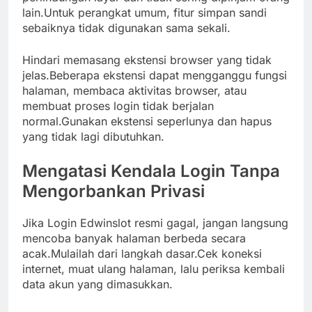
lain.Untuk perangkat umum, fitur simpan sandi
sebaiknya tidak digunakan sama sekali.
Hindari memasang ekstensi browser yang tidak
jelas.Beberapa ekstensi dapat mengganggu fungsi
halaman, membaca aktivitas browser, atau
membuat proses login tidak berjalan
normal.Gunakan ekstensi seperlunya dan hapus
yang tidak lagi dibutuhkan.
Mengatasi Kendala Login Tanpa
Mengorbankan Privasi
Jika Login Edwinslot resmi gagal, jangan langsung
mencoba banyak halaman berbeda secara
acak.Mulailah dari langkah dasar.Cek koneksi
internet, muat ulang halaman, lalu periksa kembali
data akun yang dimasukkan.