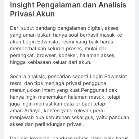
Insight Pengalaman dan Analisis
Privasi Akun
Dari sudut pandang pengalaman digital, akses
yang aman bukan hanya soal berhasil masuk ke
akun.Login Edwinslot resmi yang baik harus
memperhatikan seluruh proses, mulai dari
perangkat, browser, koneksi, halaman akses,
hingga kebiasaan keluar dari akun.
Secara analisis, pencarian seperti Login Edwinslot
resmi dan tips menjaga privasi pengguna
menunjukkan intent yang kuat.Pengguna tidak
hanya ingin menemukan halaman masuk, tetapi
juga ingin memastikan data pribadi tetap
aman.Artinya, konten yang relevan perlu
menjawab dua kebutuhan sekaligus, yaitu panduan
akses dan perlindungan privasi.
Dari sisi keahlian, panduan privasi yang baik harus