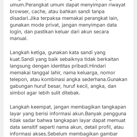
umum.Perangkat umum dapat menyimpan riwayat
browser, cache, atau bahkan sandi tanpa
disadari.Jika terpaksa memakai perangkat lain,
gunakan mode privat, jangan menyimpan data
login, dan pastikan keluar dari akun secara
manual.
Langkah ketiga, gunakan kata sandi yang
kuat.Sandi yang baik sebaiknya tidak berkaitan
langsung dengan identitas pribadi.Hindari
memakai tanggal lahir, nama keluarga, nomor
telepon, atau kombinasi angka sederhana.Gunakan
gabungan huruf besar, huruf kecil, angka, dan
simbol agar lebih sulit ditebak.
Langkah keempat, jangan membagikan tangkapan
layar yang berisi informasi akun.Banyak pengguna
tidak sadar bahwa tangkapan layar dapat memuat
data sensitif seperti nama akun, detail profil, atau
informasi akses.Sebelum membagikan gambar