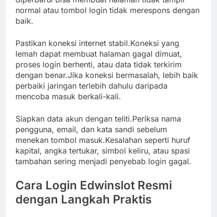
normal atau tombol login tidak merespons dengan
baik.
Pastikan koneksi internet stabil.Koneksi yang
lemah dapat membuat halaman gagal dimuat,
proses login berhenti, atau data tidak terkirim
dengan benar.Jika koneksi bermasalah, lebih baik
perbaiki jaringan terlebih dahulu daripada
mencoba masuk berkali-kali.
Siapkan data akun dengan teliti.Periksa nama
pengguna, email, dan kata sandi sebelum
menekan tombol masuk.Kesalahan seperti huruf
kapital, angka tertukar, simbol keliru, atau spasi
tambahan sering menjadi penyebab login gagal.
Cara Login Edwinslot Resmi
dengan Langkah Praktis