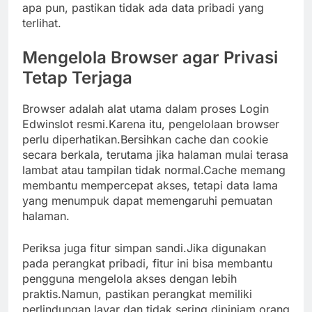
apa pun, pastikan tidak ada data pribadi yang
terlihat.
Mengelola Browser agar Privasi
Tetap Terjaga
Browser adalah alat utama dalam proses Login
Edwinslot resmi.Karena itu, pengelolaan browser
perlu diperhatikan.Bersihkan cache dan cookie
secara berkala, terutama jika halaman mulai terasa
lambat atau tampilan tidak normal.Cache memang
membantu mempercepat akses, tetapi data lama
yang menumpuk dapat memengaruhi pemuatan
halaman.
Periksa juga fitur simpan sandi.Jika digunakan
pada perangkat pribadi, fitur ini bisa membantu
pengguna mengelola akses dengan lebih
praktis.Namun, pastikan perangkat memiliki
perlindungan layar dan tidak sering dipinjam orang