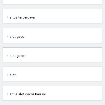
situs terpercaya
slot gacor
slot gacor
slot
situs slot gacor hari ini