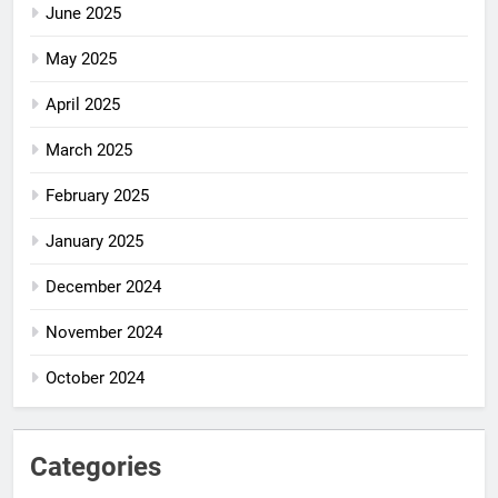
June 2025
May 2025
April 2025
March 2025
February 2025
January 2025
December 2024
November 2024
October 2024
Categories