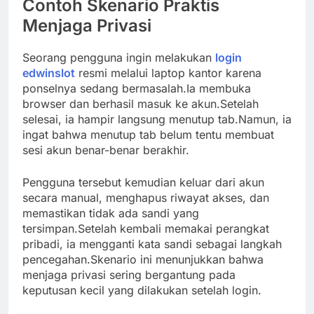
Contoh Skenario Praktis
Menjaga Privasi
Seorang pengguna ingin melakukan
login
edwinslot
resmi melalui laptop kantor karena
ponselnya sedang bermasalah.Ia membuka
browser dan berhasil masuk ke akun.Setelah
selesai, ia hampir langsung menutup tab.Namun, ia
ingat bahwa menutup tab belum tentu membuat
sesi akun benar-benar berakhir.
Pengguna tersebut kemudian keluar dari akun
secara manual, menghapus riwayat akses, dan
memastikan tidak ada sandi yang
tersimpan.Setelah kembali memakai perangkat
pribadi, ia mengganti kata sandi sebagai langkah
pencegahan.Skenario ini menunjukkan bahwa
menjaga privasi sering bergantung pada
keputusan kecil yang dilakukan setelah login.