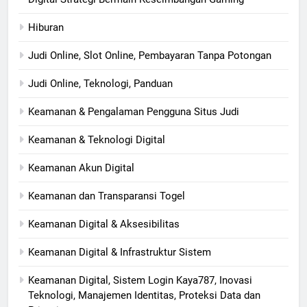
Hiburan
Judi Online, Slot Online, Pembayaran Tanpa Potongan
Judi Online, Teknologi, Panduan
Keamanan & Pengalaman Pengguna Situs Judi
Keamanan & Teknologi Digital
Keamanan Akun Digital
Keamanan dan Transparansi Togel
Keamanan Digital & Aksesibilitas
Keamanan Digital & Infrastruktur Sistem
Keamanan Digital, Sistem Login Kaya787, Inovasi
Teknologi, Manajemen Identitas, Proteksi Data dan