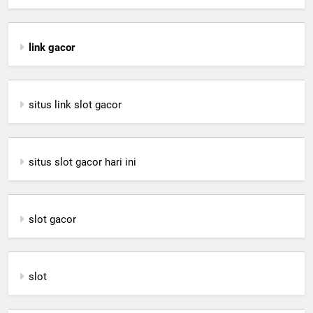
link gacor
situs link slot gacor
situs slot gacor hari ini
slot gacor
slot