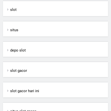
slot
situs
depo slot
slot gacor
slot gacor hari ini