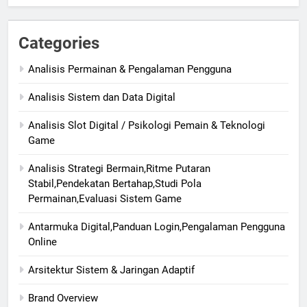
Categories
Analisis Permainan & Pengalaman Pengguna
Analisis Sistem dan Data Digital
Analisis Slot Digital / Psikologi Pemain & Teknologi
Game
Analisis Strategi Bermain,Ritme Putaran
Stabil,Pendekatan Bertahap,Studi Pola
Permainan,Evaluasi Sistem Game
Antarmuka Digital,Panduan Login,Pengalaman Pengguna
Online
Arsitektur Sistem & Jaringan Adaptif
Brand Overview