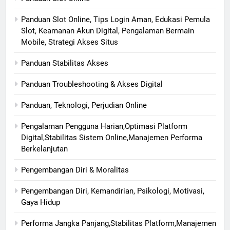
Panduan Slot Online, Tips Login Aman, Edukasi Pemula
Slot, Keamanan Akun Digital, Pengalaman Bermain
Mobile, Strategi Akses Situs
Panduan Stabilitas Akses
Panduan Troubleshooting & Akses Digital
Panduan, Teknologi, Perjudian Online
Pengalaman Pengguna Harian,Optimasi Platform
Digital,Stabilitas Sistem Online,Manajemen Performa
Berkelanjutan
Pengembangan Diri & Moralitas
Pengembangan Diri, Kemandirian, Psikologi, Motivasi,
Gaya Hidup
Performa Jangka Panjang,Stabilitas Platform,Manajemen