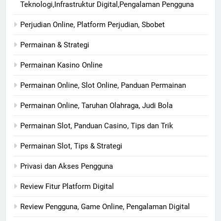
Teknologi,Infrastruktur Digital,Pengalaman Pengguna
Perjudian Online, Platform Perjudian, Sbobet
Permainan & Strategi
Permainan Kasino Online
Permainan Online, Slot Online, Panduan Permainan
Permainan Online, Taruhan Olahraga, Judi Bola
Permainan Slot, Panduan Casino, Tips dan Trik
Permainan Slot, Tips & Strategi
Privasi dan Akses Pengguna
Review Fitur Platform Digital
Review Pengguna, Game Online, Pengalaman Digital