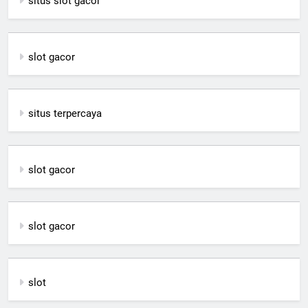
situs slot gacor
slot gacor
situs terpercaya
slot gacor
slot gacor
slot