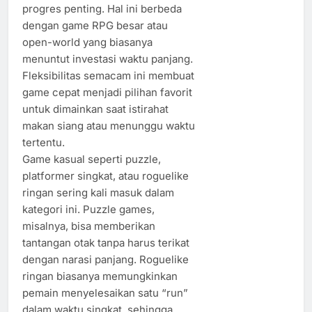
progres penting. Hal ini berbeda
dengan game RPG besar atau
open-world yang biasanya
menuntut investasi waktu panjang.
Fleksibilitas semacam ini membuat
game cepat menjadi pilihan favorit
untuk dimainkan saat istirahat
makan siang atau menunggu waktu
tertentu.
Game kasual seperti puzzle,
platformer singkat, atau roguelike
ringan sering kali masuk dalam
kategori ini. Puzzle games,
misalnya, bisa memberikan
tantangan otak tanpa harus terikat
dengan narasi panjang. Roguelike
ringan biasanya memungkinkan
pemain menyelesaikan satu “run”
dalam waktu singkat, sehingga