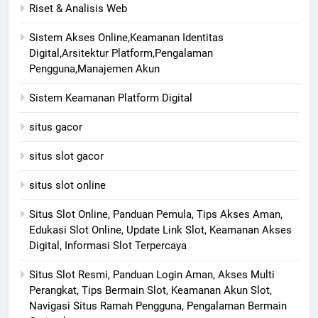
Riset & Analisis Web
Sistem Akses Online,Keamanan Identitas
Digital,Arsitektur Platform,Pengalaman
Pengguna,Manajemen Akun
Sistem Keamanan Platform Digital
situs gacor
situs slot gacor
situs slot online
Situs Slot Online, Panduan Pemula, Tips Akses Aman,
Edukasi Slot Online, Update Link Slot, Keamanan Akses
Digital, Informasi Slot Terpercaya
Situs Slot Resmi, Panduan Login Aman, Akses Multi
Perangkat, Tips Bermain Slot, Keamanan Akun Slot,
Navigasi Situs Ramah Pengguna, Pengalaman Bermain