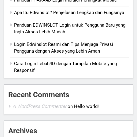
Apa Itu Edwinslot? Penjelasan Lengkap dan Fungsinya
Panduan EDWINSLOT Login untuk Pengguna Baru yang
Ingin Akses Lebih Mudah
Login Edwinslot Resmi dan Tips Menjaga Privasi
Pengguna dengan Akses yang Lebih Aman
Cara Login Lebah4D dengan Tampilan Mobile yang
Responsif
Recent Comments
A WordPress Commenter
on
Hello world!
Archives