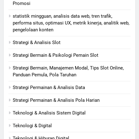
Promosi
statistik mingguan, analisis data web, tren trafik,
performa situs, optimasi UX, metrik kinerja, analitik web,
pengelolaan konten
Strategi & Analisis Slot
Strategi Bermain & Psikologi Pemain Slot
Strategi Bermain, Manajemen Modal, Tips Slot Online,
Panduan Pemula, Pola Taruhan
Strategi Permainan & Analisis Data
Strategi Permainan & Analisis Pola Harian
Teknologi & Analisis Sistem Digital
Teknologi & Digital
Teknologi & Hiburan Digital