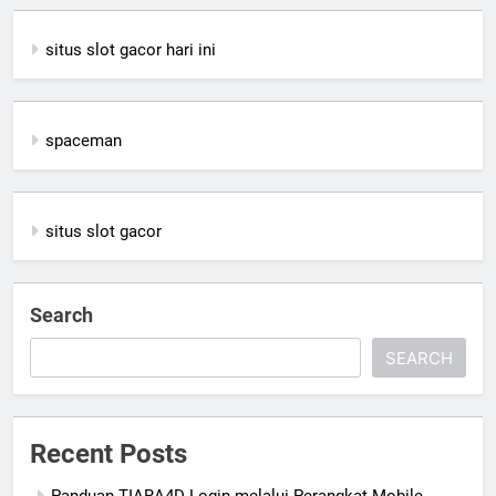
situs slot gacor hari ini
spaceman
situs slot gacor
Search
SEARCH
Recent Posts
Panduan TIARA4D Login melalui Perangkat Mobile