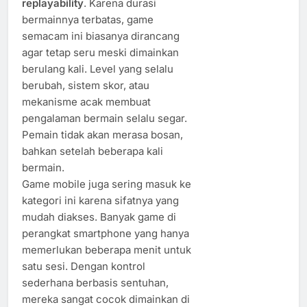
replayability
. Karena durasi
bermainnya terbatas, game
semacam ini biasanya dirancang
agar tetap seru meski dimainkan
berulang kali. Level yang selalu
berubah, sistem skor, atau
mekanisme acak membuat
pengalaman bermain selalu segar.
Pemain tidak akan merasa bosan,
bahkan setelah beberapa kali
bermain.
Game mobile juga sering masuk ke
kategori ini karena sifatnya yang
mudah diakses. Banyak game di
perangkat smartphone yang hanya
memerlukan beberapa menit untuk
satu sesi. Dengan kontrol
sederhana berbasis sentuhan,
mereka sangat cocok dimainkan di