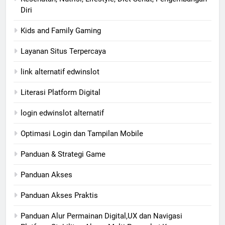
Diri
Kids and Family Gaming
Layanan Situs Terpercaya
link alternatif edwinslot
Literasi Platform Digital
login edwinslot alternatif
Optimasi Login dan Tampilan Mobile
Panduan & Strategi Game
Panduan Akses
Panduan Akses Praktis
Panduan Alur Permainan Digital,UX dan Navigasi