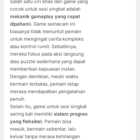
Salah satu ciri khas dari game yang
cocok untuk sesi singkat adalah
mekanik gameplay yang cepat
dipahami
. Game semacam ini
biasanya tidak menuntut pemain
untuk mengingat cerita kompleks
atau kontrol rumit. Sebaliknya,
mereka fokus pada aksi langsung
atau puzzle sederhana yang dapat
memberikan kepuasan instan.
Dengan demikian, meski waktu
bermain terbatas, pemain tetap
merasa mendapatkan pengalaman
penuh.
Selain itu, game untuk sesi singkat
sering kali memiliki
sistem progres
yang fleksibel
. Pemain bisa
masuk, bermain sebentar, lalu
keluar tanpa merasa kehilangan