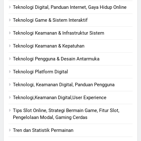
Teknologi Digital, Panduan Internet, Gaya Hidup Online
Teknologi Game & Sistem Interaktif
Teknologi Keamanan & Infrastruktur Sistem
Teknologi Keamanan & Kepatuhan
Teknologi Pengguna & Desain Antarmuka
Teknologi Platform Digital
Teknologi, Keamanan Digital, Panduan Pengguna
Teknologi,Keamanan Digital,User Experience
Tips Slot Online, Strategi Bermain Game, Fitur Slot,
Pengelolaan Modal, Gaming Cerdas
Tren dan Statistik Permainan