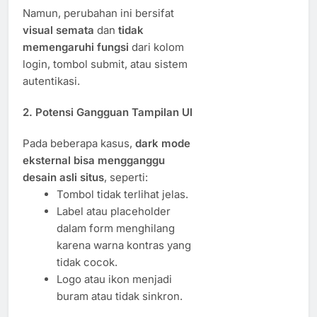
Namun, perubahan ini bersifat
visual semata
dan
tidak
memengaruhi fungsi
dari kolom
login, tombol submit, atau sistem
autentikasi.
2.
Potensi Gangguan Tampilan UI
Pada beberapa kasus,
dark mode
eksternal bisa mengganggu
desain asli situs
, seperti:
Tombol tidak terlihat jelas.
Label atau placeholder
dalam form menghilang
karena warna kontras yang
tidak cocok.
Logo atau ikon menjadi
buram atau tidak sinkron.