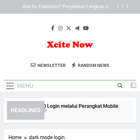
Skip
Panduan EDWINSLOT Login untuk Pengguna Baru
to
yang Ingin Akses Lebih Mudah
content
Login Edwinslot Resmi dan Tips Menjaga Privasi
Pengguna dengan Akses yang Lebih Aman
Panduan TIARA4D Login melalui Perangkat
Mobile
Apa Itu Edwinslot? Penjelasan Lengkap dan
Fungsinya
Xcite Now
Dapatkan Hiburan Terkini Dari Xcite
Panduan EDWINSLOT Login untuk Pengguna Baru
NEWSLETTER
RANDOM NEWS
yang Ingin Akses Lebih Mudah
Now. Mulai Dari Acara, Berita Selebriti,
Login Edwinslot Resmi dan Tips Menjaga Privasi
Hingga Konten Kreatif Yang Menghibur.
Pengguna dengan Akses yang Lebih Aman
MENU
nduan TIARA4D Login melalui Perangkat Mobile
Apa It
HEADLINES
Weeks Ago
1 Month
Home
dark mode login