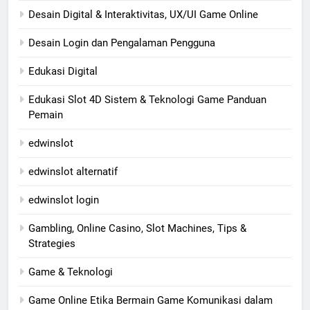
Desain Digital & Interaktivitas, UX/UI Game Online
Desain Login dan Pengalaman Pengguna
Edukasi Digital
Edukasi Slot 4D Sistem & Teknologi Game Panduan
Pemain
edwinslot
edwinslot alternatif
edwinslot login
Gambling, Online Casino, Slot Machines, Tips &
Strategies
Game & Teknologi
Game Online Etika Bermain Game Komunikasi dalam