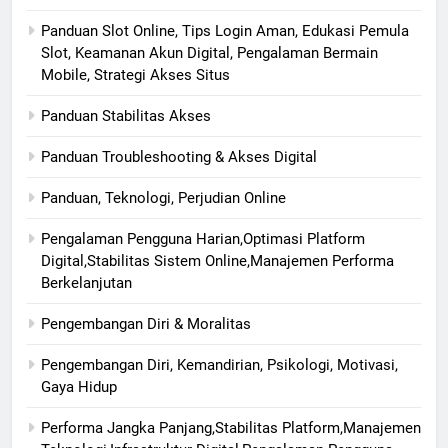
Panduan Slot Online, Tips Login Aman, Edukasi Pemula
Slot, Keamanan Akun Digital, Pengalaman Bermain
Mobile, Strategi Akses Situs
Panduan Stabilitas Akses
Panduan Troubleshooting & Akses Digital
Panduan, Teknologi, Perjudian Online
Pengalaman Pengguna Harian,Optimasi Platform
Digital,Stabilitas Sistem Online,Manajemen Performa
Berkelanjutan
Pengembangan Diri & Moralitas
Pengembangan Diri, Kemandirian, Psikologi, Motivasi,
Gaya Hidup
Performa Jangka Panjang,Stabilitas Platform,Manajemen