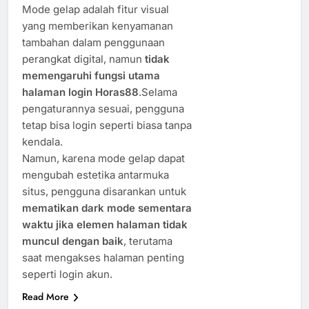
Mode gelap adalah fitur visual
yang memberikan kenyamanan
tambahan dalam penggunaan
perangkat digital, namun
tidak
memengaruhi fungsi utama
halaman login Horas88
.Selama
pengaturannya sesuai, pengguna
tetap bisa login seperti biasa tanpa
kendala.
Namun, karena mode gelap dapat
mengubah estetika antarmuka
situs, pengguna disarankan untuk
mematikan dark mode sementara
waktu jika elemen halaman tidak
muncul dengan baik
, terutama
saat mengakses halaman penting
seperti login akun.
Read More