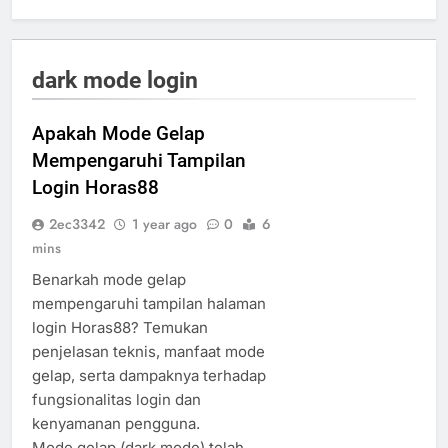
dark mode login
Apakah Mode Gelap
Mempengaruhi Tampilan
Login Horas88
2ec3342
1 year ago
0
6
mins
Benarkah mode gelap
mempengaruhi tampilan halaman
login Horas88? Temukan
penjelasan teknis, manfaat mode
gelap, serta dampaknya terhadap
fungsionalitas login dan
kenyamanan pengguna.
Mode gelap (dark mode) telah