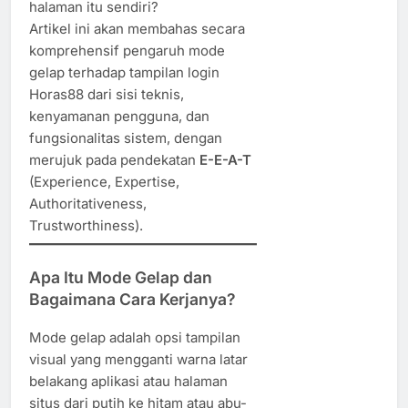
halaman itu sendiri?
Artikel ini akan membahas secara
komprehensif pengaruh mode
gelap terhadap tampilan login
Horas88 dari sisi teknis,
kenyamanan pengguna, dan
fungsionalitas sistem, dengan
merujuk pada pendekatan
E-E-A-T
(Experience, Expertise,
Authoritativeness,
Trustworthiness).
Apa Itu Mode Gelap dan
Bagaimana Cara Kerjanya?
Mode gelap adalah opsi tampilan
visual yang mengganti warna latar
belakang aplikasi atau halaman
situs dari putih ke hitam atau abu-