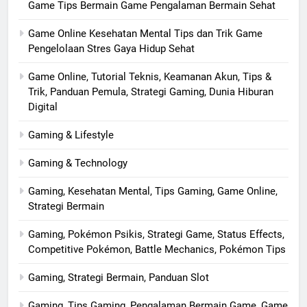
Game Tips Bermain Game Pengalaman Bermain Sehat
Game Online Kesehatan Mental Tips dan Trik Game
Pengelolaan Stres Gaya Hidup Sehat
Game Online, Tutorial Teknis, Keamanan Akun, Tips &
Trik, Panduan Pemula, Strategi Gaming, Dunia Hiburan
Digital
Gaming & Lifestyle
Gaming & Technology
Gaming, Kesehatan Mental, Tips Gaming, Game Online,
Strategi Bermain
Gaming, Pokémon Psikis, Strategi Game, Status Effects,
Competitive Pokémon, Battle Mechanics, Pokémon Tips
Gaming, Strategi Bermain, Panduan Slot
Gaming, Tips Gaming, Pengalaman Bermain Game, Game