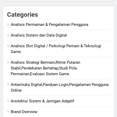
Categories
Analisis Permainan & Pengalaman Pengguna
Analisis Sistem dan Data Digital
Analisis Slot Digital / Psikologi Pemain & Teknologi
Game
Analisis Strategi Bermain,Ritme Putaran
Stabil,Pendekatan Bertahap,Studi Pola
Permainan,Evaluasi Sistem Game
Antarmuka Digital,Panduan Login,Pengalaman Pengguna
Online
Arsitektur Sistem & Jaringan Adaptif
Brand Overview