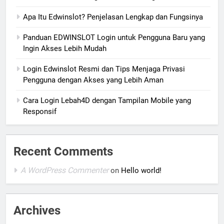
Apa Itu Edwinslot? Penjelasan Lengkap dan Fungsinya
Panduan EDWINSLOT Login untuk Pengguna Baru yang
Ingin Akses Lebih Mudah
Login Edwinslot Resmi dan Tips Menjaga Privasi
Pengguna dengan Akses yang Lebih Aman
Cara Login Lebah4D dengan Tampilan Mobile yang
Responsif
Recent Comments
A WordPress Commenter
on
Hello world!
Archives