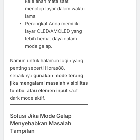
kelelahan mata saat
menatap layar dalam waktu
lama.
Perangkat Anda memiliki
layar OLED/AMOLED yang
lebih hemat daya dalam
mode gelap.
Namun untuk halaman login yang
penting seperti Horas88,
sebaiknya
gunakan mode terang
jika mengalami masalah visibilitas
tombol atau elemen input
saat
dark mode aktif.
Solusi Jika Mode Gelap
Menyebabkan Masalah
Tampilan