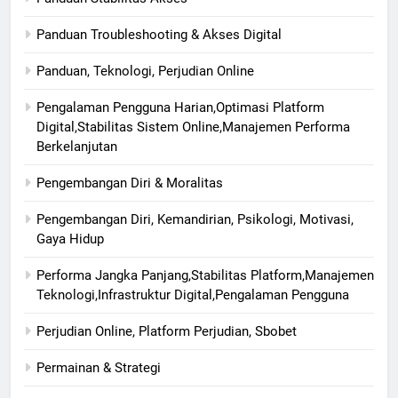
Panduan Troubleshooting & Akses Digital
Panduan, Teknologi, Perjudian Online
Pengalaman Pengguna Harian,Optimasi Platform
Digital,Stabilitas Sistem Online,Manajemen Performa
Berkelanjutan
Pengembangan Diri & Moralitas
Pengembangan Diri, Kemandirian, Psikologi, Motivasi,
Gaya Hidup
Performa Jangka Panjang,Stabilitas Platform,Manajemen
Teknologi,Infrastruktur Digital,Pengalaman Pengguna
Perjudian Online, Platform Perjudian, Sbobet
Permainan & Strategi