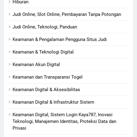
Hiburan
Judi Online, Slot Online, Pembayaran Tanpa Potongan
Judi Online, Teknologi, Panduan
Keamanan & Pengalaman Pengguna Situs Judi
Keamanan & Teknologi Digital
Keamanan Akun Digital
Keamanan dan Transparansi Togel
Keamanan Digital & Aksesibilitas
Keamanan Digital & Infrastruktur Sistem
Keamanan Digital, Sistem Login Kaya787, Inovasi
Teknologi, Manajemen Identitas, Proteksi Data dan
Privasi