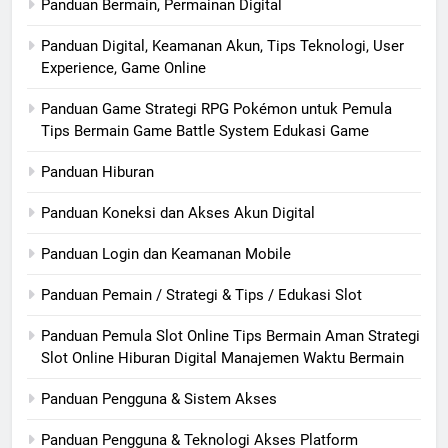
Panduan Bermain, Permainan Digital
Panduan Digital, Keamanan Akun, Tips Teknologi, User
Experience, Game Online
Panduan Game Strategi RPG Pokémon untuk Pemula
Tips Bermain Game Battle System Edukasi Game
Panduan Hiburan
Panduan Koneksi dan Akses Akun Digital
Panduan Login dan Keamanan Mobile
Panduan Pemain / Strategi & Tips / Edukasi Slot
Panduan Pemula Slot Online Tips Bermain Aman Strategi
Slot Online Hiburan Digital Manajemen Waktu Bermain
Panduan Pengguna & Sistem Akses
Panduan Pengguna & Teknologi Akses Platform