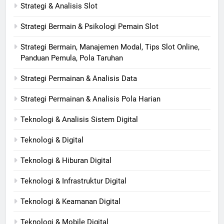
Strategi & Analisis Slot
Strategi Bermain & Psikologi Pemain Slot
Strategi Bermain, Manajemen Modal, Tips Slot Online,
Panduan Pemula, Pola Taruhan
Strategi Permainan & Analisis Data
Strategi Permainan & Analisis Pola Harian
Teknologi & Analisis Sistem Digital
Teknologi & Digital
Teknologi & Hiburan Digital
Teknologi & Infrastruktur Digital
Teknologi & Keamanan Digital
Teknologi & Mobile Digital