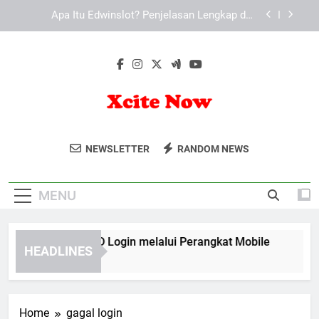
Skip
Panduan EDWINSLOT Login untuk Pengguna Baru
to
yang Ingin Akses Lebih Mudah
content
Login Edwinslot Resmi dan Tips Menjaga Privasi
Pengguna dengan Akses yang Lebih Aman
Panduan TIARA4D Login melalui Perangkat
Mobile
Apa Itu Edwinslot? Penjelasan Lengkap dan
Fungsinya
Xcite Now
Dapatkan Hiburan Terkini Dari Xcite
Panduan EDWINSLOT Login untuk Pengguna Baru
NEWSLETTER
RANDOM NEWS
yang Ingin Akses Lebih Mudah
Now. Mulai Dari Acara, Berita Selebriti,
Login Edwinslot Resmi dan Tips Menjaga Privasi
Hingga Konten Kreatif Yang Menghibur.
Pengguna dengan Akses yang Lebih Aman
MENU
nduan TIARA4D Login melalui Perangkat Mobile
Apa It
HEADLINES
Weeks Ago
1 Month
Home
gagal login