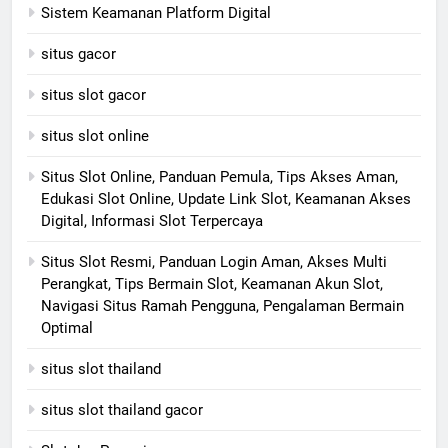
Sistem Keamanan Platform Digital
situs gacor
situs slot gacor
situs slot online
Situs Slot Online, Panduan Pemula, Tips Akses Aman,
Edukasi Slot Online, Update Link Slot, Keamanan Akses
Digital, Informasi Slot Terpercaya
Situs Slot Resmi, Panduan Login Aman, Akses Multi
Perangkat, Tips Bermain Slot, Keamanan Akun Slot,
Navigasi Situs Ramah Pengguna, Pengalaman Bermain
Optimal
situs slot thailand
situs slot thailand gacor