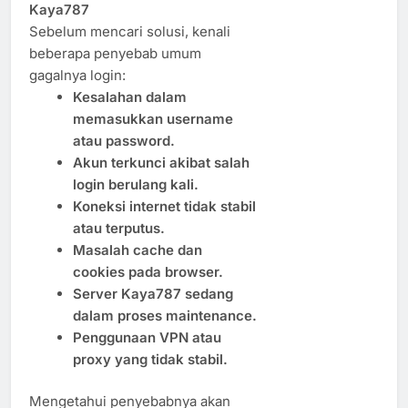
Kaya787
Sebelum mencari solusi, kenali
beberapa penyebab umum
gagalnya login:
Kesalahan dalam
memasukkan username
atau password.
Akun terkunci akibat salah
login berulang kali.
Koneksi internet tidak stabil
atau terputus.
Masalah cache dan
cookies pada browser.
Server Kaya787 sedang
dalam proses maintenance.
Penggunaan VPN atau
proxy yang tidak stabil.
Mengetahui penyebabnya akan