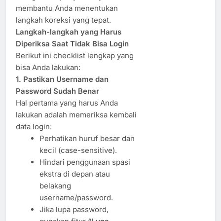
membantu Anda menentukan
langkah koreksi yang tepat.
Langkah-langkah yang Harus
Diperiksa Saat Tidak Bisa Login
Berikut ini checklist lengkap yang
bisa Anda lakukan:
1. Pastikan Username dan
Password Sudah Benar
Hal pertama yang harus Anda
lakukan adalah memeriksa kembali
data login:
Perhatikan huruf besar dan
kecil (case-sensitive).
Hindari penggunaan spasi
ekstra di depan atau
belakang
username/password.
Jika lupa password,