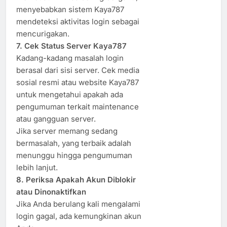
menyebabkan sistem Kaya787
mendeteksi aktivitas login sebagai
mencurigakan.
7. Cek Status Server Kaya787
Kadang-kadang masalah login
berasal dari sisi server. Cek media
sosial resmi atau website Kaya787
untuk mengetahui apakah ada
pengumuman terkait maintenance
atau gangguan server.
Jika server memang sedang
bermasalah, yang terbaik adalah
menunggu hingga pengumuman
lebih lanjut.
8. Periksa Apakah Akun Diblokir
atau Dinonaktifkan
Jika Anda berulang kali mengalami
login gagal, ada kemungkinan akun