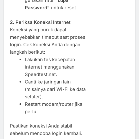
gunakan fitur
“Lupa
Password”
untuk reset.
2. Periksa Koneksi Internet
Koneksi yang buruk dapat
menyebabkan timeout saat proses
login. Cek koneksi Anda dengan
langkah berikut:
Lakukan tes kecepatan
internet menggunakan
Speedtest.net.
Ganti ke jaringan lain
(misalnya dari Wi-Fi ke data
seluler).
Restart modem/router jika
perlu.
Pastikan koneksi Anda stabil
sebelum mencoba login kembali.