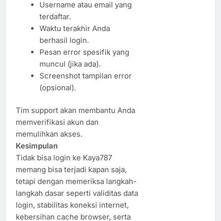
Username atau email yang
terdaftar.
Waktu terakhir Anda
berhasil login.
Pesan error spesifik yang
muncul (jika ada).
Screenshot tampilan error
(opsional).
Tim support akan membantu Anda
memverifikasi akun dan
memulihkan akses.
Kesimpulan
Tidak bisa login ke Kaya787
memang bisa terjadi kapan saja,
tetapi dengan memeriksa langkah-
langkah dasar seperti validitas data
login, stabilitas koneksi internet,
kebersihan cache browser, serta