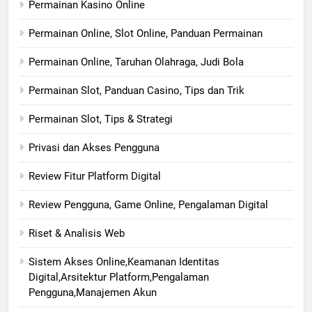
Permainan Kasino Online
Permainan Online, Slot Online, Panduan Permainan
Permainan Online, Taruhan Olahraga, Judi Bola
Permainan Slot, Panduan Casino, Tips dan Trik
Permainan Slot, Tips & Strategi
Privasi dan Akses Pengguna
Review Fitur Platform Digital
Review Pengguna, Game Online, Pengalaman Digital
Riset & Analisis Web
Sistem Akses Online,Keamanan Identitas
Digital,Arsitektur Platform,Pengalaman
Pengguna,Manajemen Akun