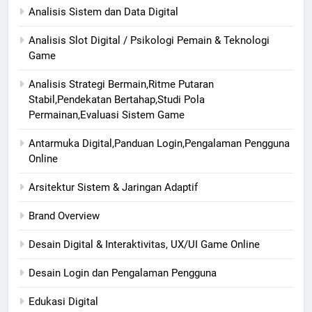
Analisis Sistem dan Data Digital
Analisis Slot Digital / Psikologi Pemain & Teknologi
Game
Analisis Strategi Bermain,Ritme Putaran
Stabil,Pendekatan Bertahap,Studi Pola
Permainan,Evaluasi Sistem Game
Antarmuka Digital,Panduan Login,Pengalaman Pengguna
Online
Arsitektur Sistem & Jaringan Adaptif
Brand Overview
Desain Digital & Interaktivitas, UX/UI Game Online
Desain Login dan Pengalaman Pengguna
Edukasi Digital