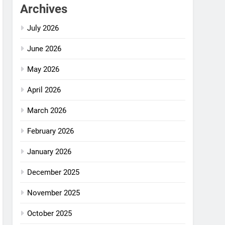
Archives
July 2026
June 2026
May 2026
April 2026
March 2026
February 2026
January 2026
December 2025
November 2025
October 2025