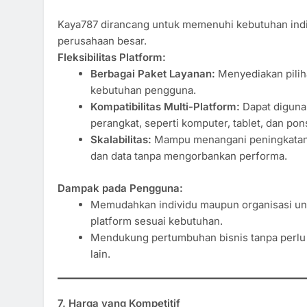
Kaya787 dirancang untuk memenuhi kebutuhan indi
perusahaan besar.
Fleksibilitas Platform:
Berbagai Paket Layanan:
Menyediakan pilih
kebutuhan pengguna.
Kompatibilitas Multi-Platform:
Dapat diguna
perangkat, seperti komputer, tablet, dan pon
Skalabilitas:
Mampu menangani peningkatan
dan data tanpa mengorbankan performa.
Dampak pada Pengguna:
Memudahkan individu maupun organisasi u
platform sesuai kebutuhan.
Mendukung pertumbuhan bisnis tanpa perlu b
lain.
7. Harga yang Kompetitif