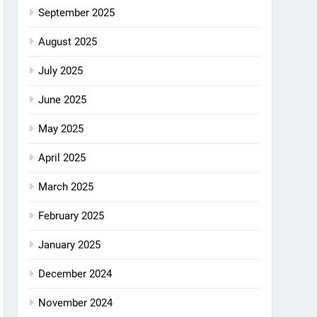
September 2025
August 2025
July 2025
June 2025
May 2025
April 2025
March 2025
February 2025
January 2025
December 2024
November 2024