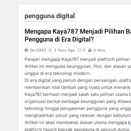
pengguna digital
Mengapa Kaya787 Menjadi Pilihan B
Pengguna di Era Digital?
2ec3342
2 Years Ago
0
6 Mins
Pelajari mengapa Kaya787 menjadi platform piliha
Artikel ini mengulas keunggulan, fitur, dan alasan
unggul di era teknologi modern.
Di era digital yang penuh dengan persaingan, platf
memberikan nilai tambah yang nyata untuk menarik
Kaya787 berhasil menjadi salah satu pilihan utama 
organisasi berkat berbagai keunggulan yang ditawa
teknologi hingga pengalaman pengguna yang unggu
menghadirkan solusi yang relevan dengan kebutuh
Artikel ini akan membahas alasan utama mengapa
k
platform favorit banyak pengguna di seluruh dunia.