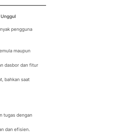
 Unggul
banyak pengguna
pemula maupun
 dasbor dan fitur
t, bahkan saat
n tugas dengan
 dan efisien.