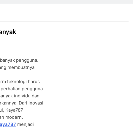
anyak
n banyak pengguna.
 yang membuatnya
orm teknologi harus
 perhatian pengguna.
banyak individu dan
rkannya. Dari inovasi
l, Kaya787
an modern.
aya787
menjadi