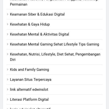
Permainan
Keamanan Siber & Edukasi Digital
Kesehatan & Gaya Hidup
Kesehatan Mental & Aktivitas Digital
Kesehatan Mental Gaming Sehat Lifestyle Tips Gaming
Kesehatan, Nutrisi, Lifestyle, Diet Sehat, Pengembangan
Diri
Kids and Family Gaming
Layanan Situs Terpercaya
link alternatif edwinslot
Literasi Platform Digital