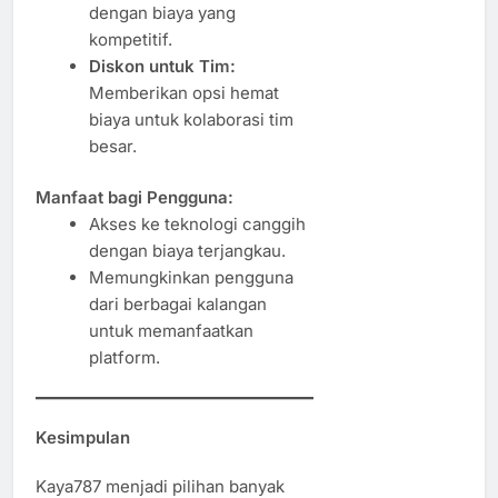
dengan biaya yang
kompetitif.
Diskon untuk Tim:
Memberikan opsi hemat
biaya untuk kolaborasi tim
besar.
Manfaat bagi Pengguna:
Akses ke teknologi canggih
dengan biaya terjangkau.
Memungkinkan pengguna
dari berbagai kalangan
untuk memanfaatkan
platform.
Kesimpulan
Kaya787 menjadi pilihan banyak