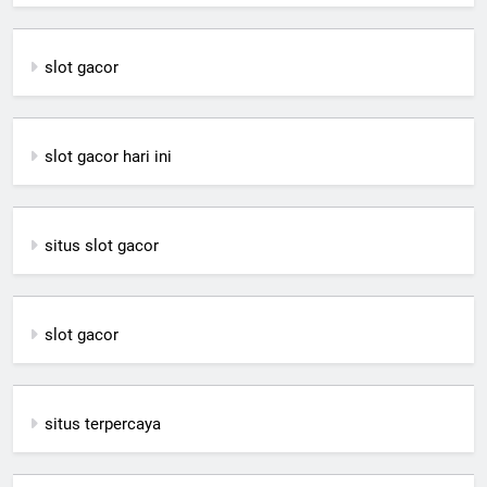
slot gacor
slot gacor hari ini
situs slot gacor
slot gacor
situs terpercaya