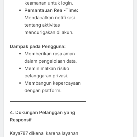
keamanan untuk login.
Pemantauan Real-Time:
Mendapatkan notifikasi
tentang aktivitas
mencurigakan di akun.
Dampak pada Pengguna:
Memberikan rasa aman
dalam pengelolaan data.
Meminimalkan risiko
pelanggaran privasi.
Membangun kepercayaan
dengan platform.
4. Dukungan Pelanggan yang
Responsif
Kaya787 dikenal karena layanan