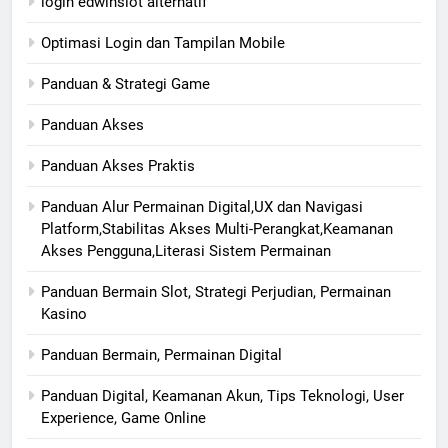
login edwinslot alternatif
Optimasi Login dan Tampilan Mobile
Panduan & Strategi Game
Panduan Akses
Panduan Akses Praktis
Panduan Alur Permainan Digital,UX dan Navigasi
Platform,Stabilitas Akses Multi-Perangkat,Keamanan
Akses Pengguna,Literasi Sistem Permainan
Panduan Bermain Slot, Strategi Perjudian, Permainan
Kasino
Panduan Bermain, Permainan Digital
Panduan Digital, Keamanan Akun, Tips Teknologi, User
Experience, Game Online