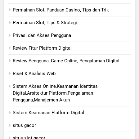
Permainan Slot, Panduan Casino, Tips dan Trik
Permainan Slot, Tips & Strategi
Privasi dan Akses Pengguna
Review Fitur Platform Digital
Review Pengguna, Game Online, Pengalaman Digital
Riset & Analisis Web
Sistem Akses Online,Keamanan Identitas
Digital,Arsitektur Platform,Pengalaman
Pengguna,Manajemen Akun
Sistem Keamanan Platform Digital
situs gacor
situs slot gacor