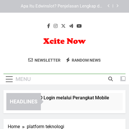
Skip
Panduan EDWINSLOT Login untuk Pengguna Baru
to
yang Ingin Akses Lebih Mudah
content
Login Edwinslot Resmi dan Tips Menjaga Privasi
Pengguna dengan Akses yang Lebih Aman
Panduan TIARA4D Login melalui Perangkat
Mobile
Apa Itu Edwinslot? Penjelasan Lengkap dan
Fungsinya
Xcite Now
Dapatkan Hiburan Terkini Dari Xcite
Panduan EDWINSLOT Login untuk Pengguna Baru
NEWSLETTER
RANDOM NEWS
yang Ingin Akses Lebih Mudah
Now. Mulai Dari Acara, Berita Selebriti,
Login Edwinslot Resmi dan Tips Menjaga Privasi
Hingga Konten Kreatif Yang Menghibur.
Pengguna dengan Akses yang Lebih Aman
MENU
nduan TIARA4D Login melalui Perangkat Mobile
Apa It
HEADLINES
Weeks Ago
1 Month
Home
platform teknologi