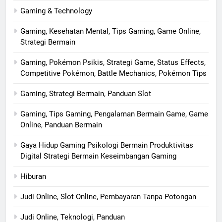
Gaming & Technology
Gaming, Kesehatan Mental, Tips Gaming, Game Online,
Strategi Bermain
Gaming, Pokémon Psikis, Strategi Game, Status Effects,
Competitive Pokémon, Battle Mechanics, Pokémon Tips
Gaming, Strategi Bermain, Panduan Slot
Gaming, Tips Gaming, Pengalaman Bermain Game, Game
Online, Panduan Bermain
Gaya Hidup Gaming Psikologi Bermain Produktivitas
Digital Strategi Bermain Keseimbangan Gaming
Hiburan
Judi Online, Slot Online, Pembayaran Tanpa Potongan
Judi Online, Teknologi, Panduan