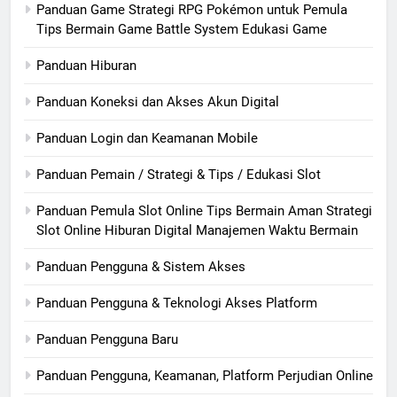
Panduan Game Strategi RPG Pokémon untuk Pemula
Tips Bermain Game Battle System Edukasi Game
Panduan Hiburan
Panduan Koneksi dan Akses Akun Digital
Panduan Login dan Keamanan Mobile
Panduan Pemain / Strategi & Tips / Edukasi Slot
Panduan Pemula Slot Online Tips Bermain Aman Strategi
Slot Online Hiburan Digital Manajemen Waktu Bermain
Panduan Pengguna & Sistem Akses
Panduan Pengguna & Teknologi Akses Platform
Panduan Pengguna Baru
Panduan Pengguna, Keamanan, Platform Perjudian Online