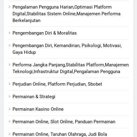
Pengalaman Pengguna Harian,Optimasi Platform
Digital,Stabilitas Sistem Online,Manajemen Performa
Berkelanjutan
Pengembangan Diri & Moralitas
Pengembangan Diri, Kemandirian, Psikologi, Motivasi,
Gaya Hidup
Performa Jangka Panjang,Stabilitas Platform,Manajemen
Teknologi,Infrastruktur Digital,Pengalaman Pengguna
Perjudian Online, Platform Perjudian, Sbobet
Permainan & Strategi
Permainan Kasino Online
Permainan Online, Slot Online, Panduan Permainan
Permainan Online, Taruhan Olahraga, Judi Bola