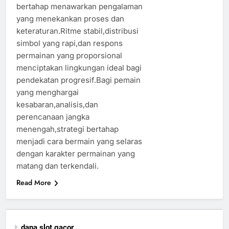
bertahap menawarkan pengalaman
yang menekankan proses dan
keteraturan.Ritme stabil,distribusi
simbol yang rapi,dan respons
permainan yang proporsional
menciptakan lingkungan ideal bagi
pendekatan progresif.Bagi pemain
yang menghargai
kesabaran,analisis,dan
perencanaan jangka
menengah,strategi bertahap
menjadi cara bermain yang selaras
dengan karakter permainan yang
matang dan terkendali.
Read More
dana slot gacor