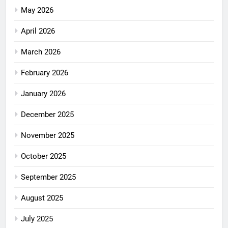
May 2026
April 2026
March 2026
February 2026
January 2026
December 2025
November 2025
October 2025
September 2025
August 2025
July 2025