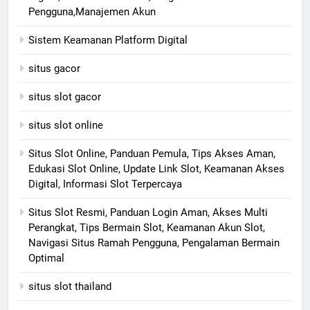
Pengguna,Manajemen Akun
Sistem Keamanan Platform Digital
situs gacor
situs slot gacor
situs slot online
Situs Slot Online, Panduan Pemula, Tips Akses Aman,
Edukasi Slot Online, Update Link Slot, Keamanan Akses
Digital, Informasi Slot Terpercaya
Situs Slot Resmi, Panduan Login Aman, Akses Multi
Perangkat, Tips Bermain Slot, Keamanan Akun Slot,
Navigasi Situs Ramah Pengguna, Pengalaman Bermain
Optimal
situs slot thailand