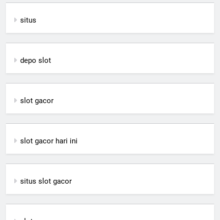
situs
depo slot
slot gacor
slot gacor hari ini
situs slot gacor