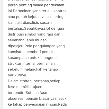
peran penting dalam pendekatan
ini.Permainan yang terlalu kontras
atau penuh kejutan visual sering
kali sulit dianalisis secara
bertahap.Sebaliknya,slot dengan
distribusi simbol yang rapi dan
seimbang lebih mudah
dipelajari.Pola pengulangan yang
konsisten memberi pemain
kesempatan untuk mengenali
struktur internal permainan
sebelum melangkah ke tahap
berikutnya.
Dalam strategi bertahap,setiap
fase memiliki tujuan
tersendiri.Setelah fase
observasi,pemain biasanya masuk
ke tahap penyesuaian ringan.Pada