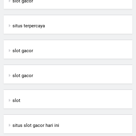
slot gacor
situs terpercaya
slot gacor
slot gacor
slot
situs slot gacor hari ini