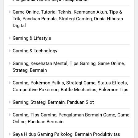
Game Online, Tutorial Teknis, Keamanan Akun, Tips &
Trik, Panduan Pemula, Strategi Gaming, Dunia Hiburan
Digital
Gaming & Lifestyle
Gaming & Technology
Gaming, Kesehatan Mental, Tips Gaming, Game Online,
Strategi Bermain
Gaming, Pokémon Psikis, Strategi Game, Status Effects,
Competitive Pokémon, Battle Mechanics, Pokémon Tips
Gaming, Strategi Bermain, Panduan Slot
Gaming, Tips Gaming, Pengalaman Bermain Game, Game
Online, Panduan Bermain
Gaya Hidup Gaming Psikologi Bermain Produktivitas