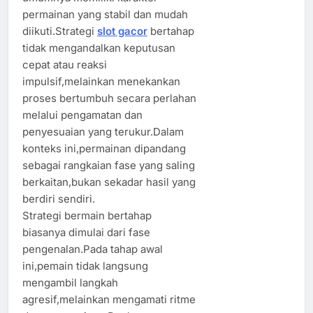
permainan yang stabil dan mudah
diikuti.Strategi
slot gacor
bertahap
tidak mengandalkan keputusan
cepat atau reaksi
impulsif,melainkan menekankan
proses bertumbuh secara perlahan
melalui pengamatan dan
penyesuaian yang terukur.Dalam
konteks ini,permainan dipandang
sebagai rangkaian fase yang saling
berkaitan,bukan sekadar hasil yang
berdiri sendiri.
Strategi bermain bertahap
biasanya dimulai dari fase
pengenalan.Pada tahap awal
ini,pemain tidak langsung
mengambil langkah
agresif,melainkan mengamati ritme