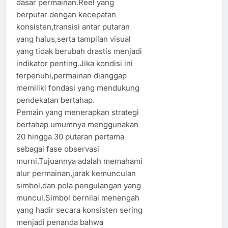
dasar permainan.Reel yang
berputar dengan kecepatan
konsisten,transisi antar putaran
yang halus,serta tampilan visual
yang tidak berubah drastis menjadi
indikator penting.Jika kondisi ini
terpenuhi,permainan dianggap
memiliki fondasi yang mendukung
pendekatan bertahap.
Pemain yang menerapkan strategi
bertahap umumnya menggunakan
20 hingga 30 putaran pertama
sebagai fase observasi
murni.Tujuannya adalah memahami
alur permainan,jarak kemunculan
simbol,dan pola pengulangan yang
muncul.Simbol bernilai menengah
yang hadir secara konsisten sering
menjadi penanda bahwa