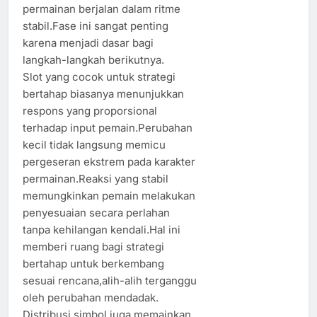
permainan berjalan dalam ritme
stabil.Fase ini sangat penting
karena menjadi dasar bagi
langkah-langkah berikutnya.
Slot yang cocok untuk strategi
bertahap biasanya menunjukkan
respons yang proporsional
terhadap input pemain.Perubahan
kecil tidak langsung memicu
pergeseran ekstrem pada karakter
permainan.Reaksi yang stabil
memungkinkan pemain melakukan
penyesuaian secara perlahan
tanpa kehilangan kendali.Hal ini
memberi ruang bagi strategi
bertahap untuk berkembang
sesuai rencana,alih-alih terganggu
oleh perubahan mendadak.
Distribusi simbol juga memainkan