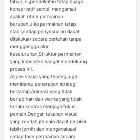
tahap ini,pendekatan tetap dijaga
konservatif sambil mengamati
apakah ritme permainan
berubah.Jika permainan tetap
stabil,setiap penyesuaian dapat
dilakukan secara perlahan tanpa
mengganggu alur
keseluruhan.Struktur permainan
yang konsisten sangat mendukung
proses ini.
Aspek visual yang tenang juga
membantu penerapan strategi
bertahap.Animasi yang tidak
berlebihan dan warna yang tidak
terlalu kontras menjaga fokus
pemain.Dengan tekanan visual
yang rendah,pemain dapat berpikir
lebih jernih dan mengevaluasi
setiap fase permainan secara