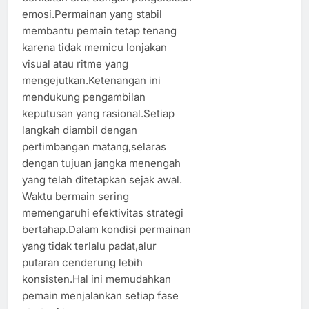
emosi.Permainan yang stabil
membantu pemain tetap tenang
karena tidak memicu lonjakan
visual atau ritme yang
mengejutkan.Ketenangan ini
mendukung pengambilan
keputusan yang rasional.Setiap
langkah diambil dengan
pertimbangan matang,selaras
dengan tujuan jangka menengah
yang telah ditetapkan sejak awal.
Waktu bermain sering
memengaruhi efektivitas strategi
bertahap.Dalam kondisi permainan
yang tidak terlalu padat,alur
putaran cenderung lebih
konsisten.Hal ini memudahkan
pemain menjalankan setiap fase