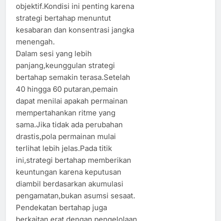
objektif.Kondisi ini penting karena
strategi bertahap menuntut
kesabaran dan konsentrasi jangka
menengah.
Dalam sesi yang lebih
panjang,keunggulan strategi
bertahap semakin terasa.Setelah
40 hingga 60 putaran,pemain
dapat menilai apakah permainan
mempertahankan ritme yang
sama.Jika tidak ada perubahan
drastis,pola permainan mulai
terlihat lebih jelas.Pada titik
ini,strategi bertahap memberikan
keuntungan karena keputusan
diambil berdasarkan akumulasi
pengamatan,bukan asumsi sesaat.
Pendekatan bertahap juga
berkaitan erat dengan pengelolaan