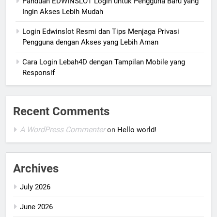
Panduan EDWINSLOT Login untuk Pengguna Baru yang
Ingin Akses Lebih Mudah
Login Edwinslot Resmi dan Tips Menjaga Privasi
Pengguna dengan Akses yang Lebih Aman
Cara Login Lebah4D dengan Tampilan Mobile yang
Responsif
Recent Comments
A WordPress Commenter
on
Hello world!
Archives
July 2026
June 2026