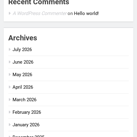
Recent Comments
A WordPress Commenter
on
Hello world!
Archives
July 2026
June 2026
May 2026
April 2026
March 2026
February 2026
January 2026