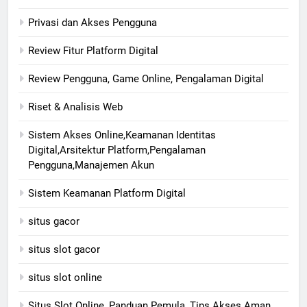
Privasi dan Akses Pengguna
Review Fitur Platform Digital
Review Pengguna, Game Online, Pengalaman Digital
Riset & Analisis Web
Sistem Akses Online,Keamanan Identitas
Digital,Arsitektur Platform,Pengalaman
Pengguna,Manajemen Akun
Sistem Keamanan Platform Digital
situs gacor
situs slot gacor
situs slot online
Situs Slot Online, Panduan Pemula, Tips Akses Aman,