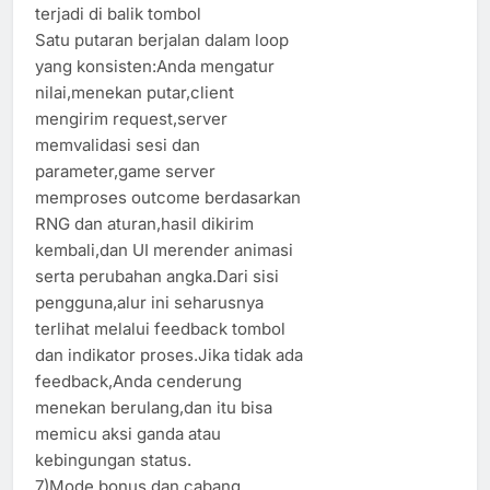
terjadi di balik tombol
Satu putaran berjalan dalam loop
yang konsisten:Anda mengatur
nilai,menekan putar,client
mengirim request,server
memvalidasi sesi dan
parameter,game server
memproses outcome berdasarkan
RNG dan aturan,hasil dikirim
kembali,dan UI merender animasi
serta perubahan angka.Dari sisi
pengguna,alur ini seharusnya
terlihat melalui feedback tombol
dan indikator proses.Jika tidak ada
feedback,Anda cenderung
menekan berulang,dan itu bisa
memicu aksi ganda atau
kebingungan status.
7)Mode bonus dan cabang