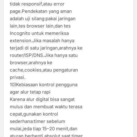
tidak responsif,atau error
page.Pendekatan yang aman
adalah uji silang:pakai jaringan
lain,tes browser lain,dan tes
Incognito untuk memeriksa
extension.Jika masalah hanya
terjadi di satu jaringan,arahnya ke
router/ISP/DNS.Jika hanya satu
browser,arahnya ke
cache,cookies,atau pengaturan
privasi.
10)Kebiasaan kontrol pengguna
agar alur tetap rapi
Karena alur digital bisa sangat
mulus dan membuat waktu terasa
cepat,gunakan kontrol
sederhana:timer sebelum
mulai,jeda tiap 15–20 menit,dan
aturan berhenti absolut saat timer