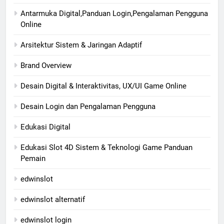
Antarmuka Digital,Panduan Login,Pengalaman Pengguna
Online
Arsitektur Sistem & Jaringan Adaptif
Brand Overview
Desain Digital & Interaktivitas, UX/UI Game Online
Desain Login dan Pengalaman Pengguna
Edukasi Digital
Edukasi Slot 4D Sistem & Teknologi Game Panduan
Pemain
edwinslot
edwinslot alternatif
edwinslot login