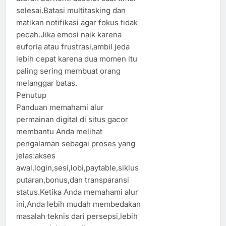
selesai.Batasi multitasking dan
matikan notifikasi agar fokus tidak
pecah.Jika emosi naik karena
euforia atau frustrasi,ambil jeda
lebih cepat karena dua momen itu
paling sering membuat orang
melanggar batas.
Penutup
Panduan memahami alur
permainan digital di situs gacor
membantu Anda melihat
pengalaman sebagai proses yang
jelas:akses
awal,login,sesi,lobi,paytable,siklus
putaran,bonus,dan transparansi
status.Ketika Anda memahami alur
ini,Anda lebih mudah membedakan
masalah teknis dari persepsi,lebih