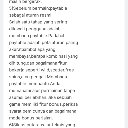
masih bergerak.
5)Sebelum bermain:paytable
sebagai aturan resmi
Salah satu tahap yang sering
dilewati pengguna adalah
membaca paytable.Padahal
paytable adalah peta aturan paling
akurat:simbol apa yang
membayar,berapa kombinasi yang
dihitung,dan bagaimana fitur
bekerja seperti wild,scatter,free
spins,atau pengali.Membaca
paytable membantu Anda
memahami alur permainan tanpa
asumsi berlebihan.Jika sebuah
game memiliki fitur bonus,periksa
syarat pemicunya dan bagaimana
mode bonus berjalan.
6)Siklus putaran:alur teknis yang