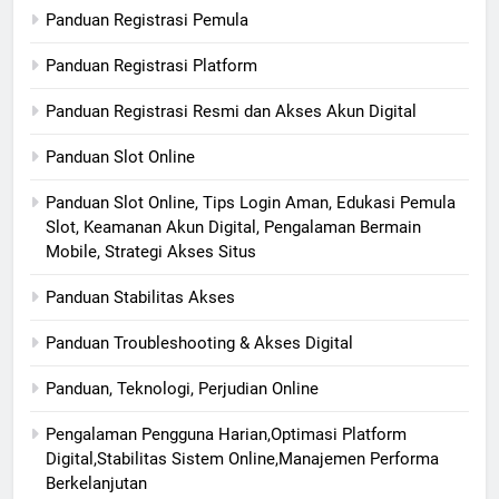
Panduan Registrasi Pemula
Panduan Registrasi Platform
Panduan Registrasi Resmi dan Akses Akun Digital
Panduan Slot Online
Panduan Slot Online, Tips Login Aman, Edukasi Pemula
Slot, Keamanan Akun Digital, Pengalaman Bermain
Mobile, Strategi Akses Situs
Panduan Stabilitas Akses
Panduan Troubleshooting & Akses Digital
Panduan, Teknologi, Perjudian Online
Pengalaman Pengguna Harian,Optimasi Platform
Digital,Stabilitas Sistem Online,Manajemen Performa
Berkelanjutan