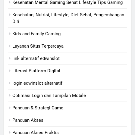
Kesehatan Mental Gaming Sehat Lifestyle Tips Gaming
Kesehatan, Nutrisi, Lifestyle, Diet Sehat, Pengembangan
Diri
Kids and Family Gaming
Layanan Situs Terpercaya
link alternatif edwinslot
Literasi Platform Digital
login edwinslot alternatif
Optimasi Login dan Tampilan Mobile
Panduan & Strategi Game
Panduan Akses
Panduan Akses Praktis