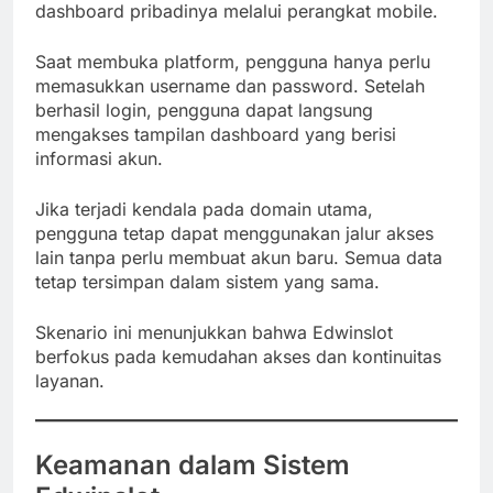
dashboard pribadinya melalui perangkat mobile.
Saat membuka platform, pengguna hanya perlu
memasukkan username dan password. Setelah
berhasil login, pengguna dapat langsung
mengakses tampilan dashboard yang berisi
informasi akun.
Jika terjadi kendala pada domain utama,
pengguna tetap dapat menggunakan jalur akses
lain tanpa perlu membuat akun baru. Semua data
tetap tersimpan dalam sistem yang sama.
Skenario ini menunjukkan bahwa Edwinslot
berfokus pada kemudahan akses dan kontinuitas
layanan.
Keamanan dalam Sistem