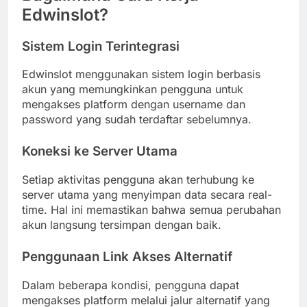
Edwinslot?
Sistem Login Terintegrasi
Edwinslot menggunakan sistem login berbasis
akun yang memungkinkan pengguna untuk
mengakses platform dengan username dan
password yang sudah terdaftar sebelumnya.
Koneksi ke Server Utama
Setiap aktivitas pengguna akan terhubung ke
server utama yang menyimpan data secara real-
time. Hal ini memastikan bahwa semua perubahan
akun langsung tersimpan dengan baik.
Penggunaan Link Akses Alternatif
Dalam beberapa kondisi, pengguna dapat
mengakses platform melalui jalur alternatif yang