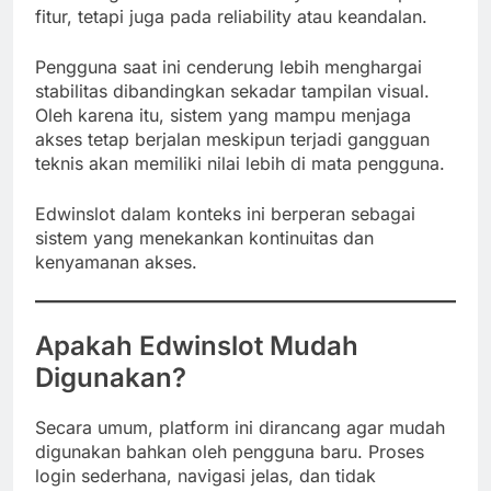
fitur, tetapi juga pada reliability atau keandalan.
Pengguna saat ini cenderung lebih menghargai
stabilitas dibandingkan sekadar tampilan visual.
Oleh karena itu, sistem yang mampu menjaga
akses tetap berjalan meskipun terjadi gangguan
teknis akan memiliki nilai lebih di mata pengguna.
Edwinslot dalam konteks ini berperan sebagai
sistem yang menekankan kontinuitas dan
kenyamanan akses.
Apakah Edwinslot Mudah
Digunakan?
Secara umum, platform ini dirancang agar mudah
digunakan bahkan oleh pengguna baru. Proses
login sederhana, navigasi jelas, dan tidak