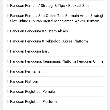
Panduan Pemain / Strategi & Tips / Edukasi Slot
Panduan Pemula Slot Online Tips Bermain Aman Strategi
Slot Online Hiburan Digital Manajemen Waktu Bermain
Panduan Pengguna & Sistem Akses
Panduan Pengguna & Teknologi Akses Platform
Panduan Pengguna Baru
Panduan Pengguna, Keamanan, Platform Perjudian Online
Panduan Permainan
Panduan Platform
Panduan Registrasi Pemula
Panduan Registrasi Platform