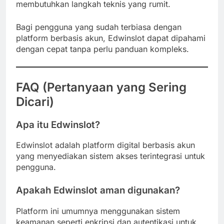
membutuhkan langkah teknis yang rumit.
Bagi pengguna yang sudah terbiasa dengan
platform berbasis akun, Edwinslot dapat dipahami
dengan cepat tanpa perlu panduan kompleks.
FAQ (Pertanyaan yang Sering
Dicari)
Apa itu Edwinslot?
Edwinslot adalah platform digital berbasis akun
yang menyediakan sistem akses terintegrasi untuk
pengguna.
Apakah Edwinslot aman digunakan?
Platform ini umumnya menggunakan sistem
keamanan seperti enkripsi dan autentikasi untuk