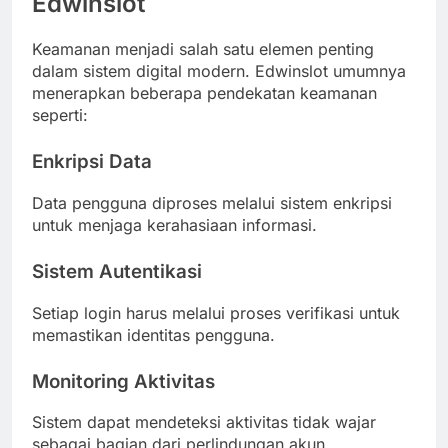
Edwinslot
Keamanan menjadi salah satu elemen penting
dalam sistem digital modern. Edwinslot umumnya
menerapkan beberapa pendekatan keamanan
seperti:
Enkripsi Data
Data pengguna diproses melalui sistem enkripsi
untuk menjaga kerahasiaan informasi.
Sistem Autentikasi
Setiap login harus melalui proses verifikasi untuk
memastikan identitas pengguna.
Monitoring Aktivitas
Sistem dapat mendeteksi aktivitas tidak wajar
sebagai bagian dari perlindungan akun.