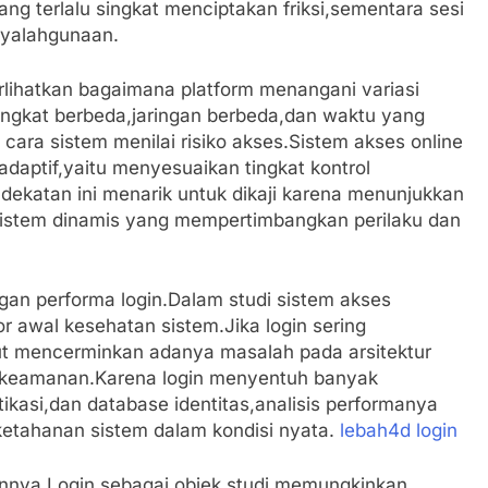
 terlalu singkat menciptakan friksi,sementara sesi
nyalahgunaan.
rlihatkan bagaimana platform menangani variasi
rangkat berbeda,jaringan berbeda,dan waktu yang
ara sistem menilai risiko akses.Sistem akses online
aptif,yaitu menyesuaikan tingkat kontrol
ndekatan ini menarik untuk dikaji karena menunjukkan
 sistem dinamis yang mempertimbangkan perilaku dan
ngan performa login.Dalam studi sistem akses
or awal kesehatan sistem.Jika login sering
but mencerminkan adanya masalah pada arsitektur
 keamanan.Karena login menyentuh banyak
ikasi,dan database identitas,analisis performanya
etahanan sistem dalam kondisi nyata.
lebah4d login
innya.Login sebagai objek studi memungkinkan