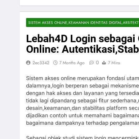
SISTEM AKSES ONLINE,KEAMANAN IDENTITAS DIGITAL,ARSI
Lebah4D Login sebagai 
Online: Autentikasi,Stab
0
2ec3342
7 Months Ago
7 Mins
Sistem akses online merupakan fondasi utama
dalamnya,login berperan sebagai mekanism
dengan hak akses dan layanan yang tersedia.Ke
tidak lagi dipandang sebagai fitur sederhana,
desain,keamanan,dan stabilitas platform se
dijadikan contoh untuk memahami bagaimana 
bagaimana dampaknya terhadap pengalama
Sebagai objek studi,sistem login mencermin