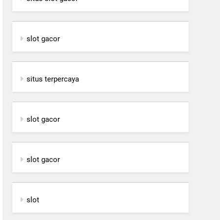
slot gacor
situs terpercaya
slot gacor
slot gacor
slot