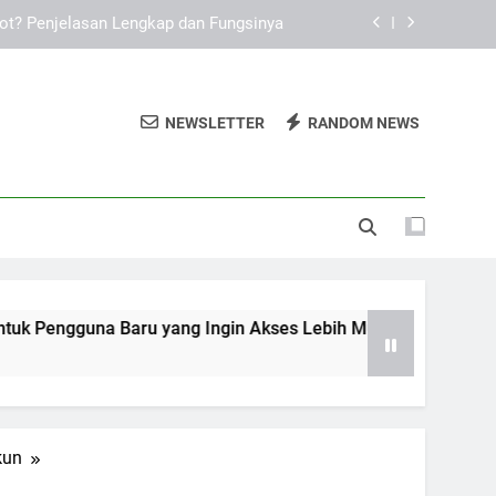
lot? Penjelasan Lengkap dan Fungsinya
a Baru yang Ingin Akses Lebih Mudah
engguna dengan Akses yang Lebih Aman
NEWSLETTER
RANDOM NEWS
ARA4D Login melalui Perangkat Mobile
ti, Hingga Konten Kreatif Yang Menghibur.
lot? Penjelasan Lengkap dan Fungsinya
a Baru yang Ingin Akses Lebih Mudah
engguna dengan Akses yang Lebih Aman
 Baru yang Ingin Akses Lebih Mudah
Login Edwinslot
2 Months Ago
kun