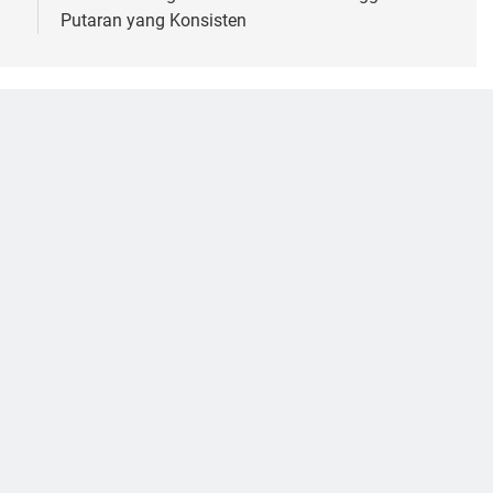
Putaran yang Konsisten