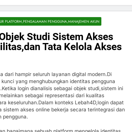
TEKTUR PLATFORM,PENGALAMAN PENGGUNA,MANAJEMEN AKUN
Objek Studi Sistem Akses
ilitas,dan Tata Kelola Akses
 dari hampir seluruh layanan digital modern.Di
e kunci yang menghubungkan identitas pengguna
tika login dianalisis sebagai objek studi,sistem ini
melainkan sebagai representasi dari kualitas
cara keseluruhan.Dalam konteks Lebah4D,login dapat
sistem akses online bekerja secara terintegrasi dan
n pengguna.
kan bagaimana sebuah platform mengelola identitas