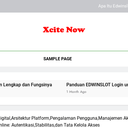
Apa Itu Edwins
Panduan EDWINSLOT Login untuk Penggun
Login Edwinslot Resmi dan Tips Menjaga Privasi P
te Now
Panduan TI
iburan Terkini Dari Xcite Now. Mulai Dari Acara, Berita Selebri
Apa Itu Edwins
SAMPLE PAGE
Panduan EDWINSLOT Login untuk Penggun
Login Edwinslot Resmi dan Tips Menjaga Privasi P
an Fungsinya
Panduan EDWINSLOT Login untuk Pengguna
1 Month Ago
Digital,Arsitektur Platform,Pengalaman Pengguna,Manajemen A
ine: Autentikasi,Stabilitas,dan Tata Kelola Akses