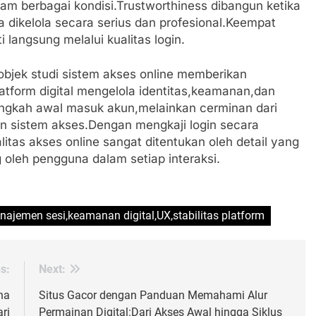
alam berbagai kondisi.Trustworthiness dibangun ketika
 dikelola secara serius dan profesional.Keempat
 langsung melalui kualitas login.
bjek studi sistem akses online memberikan
atform digital mengelola identitas,keamanan,dan
ngkah awal masuk akun,melainkan cerminan dari
ain sistem akses.Dengan mengkaji login secara
tas akses online sangat ditentukan oleh detail yang
ng oleh pengguna dalam setiap interaksi.
najemen sesi,keamanan digital,UX,stabilitas platform
s:
Next:
na
Situs Gacor dengan Panduan Memahami Alur
ari
Permainan Digital:Dari Akses Awal hingga Siklus