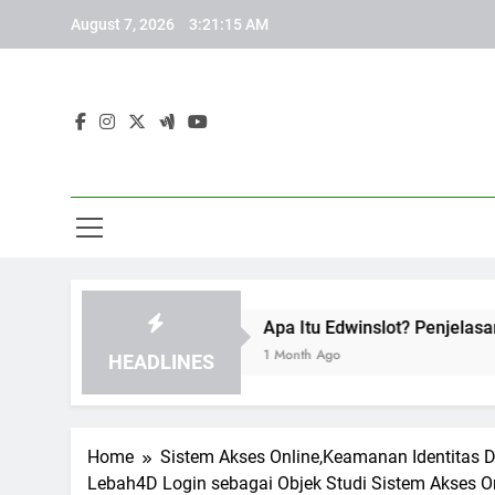
Skip
August 7, 2026
3:21:16 AM
to
content
Xci
Dapatkan H
ngkat Mobile
Apa Itu Edwinslot? Penjelasan Lengkap d
1 Month Ago
HEADLINES
Home
Sistem Akses Online,Keamanan Identitas 
Lebah4D Login sebagai Objek Studi Sistem Akses Onl