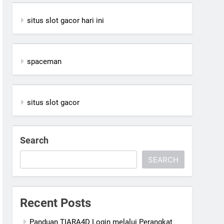
situs slot gacor hari ini
spaceman
situs slot gacor
Search
SEARCH
Recent Posts
Panduan TIARA4D Login melalui Perangkat