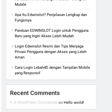
Mobile
Apa Itu Edwinslot? Penjelasan Lengkap dan
Fungsinya
Panduan EDWINSLOT Login untuk Pengguna
Baru yang Ingin Akses Lebih Mudah
Login Edwinslot Resmi dan Tips Menjaga
Privasi Pengguna dengan Akses yang Lebih
Aman
Cara Login Lebah4D dengan Tampilan Mobile
yang Responsif
Recent Comments
A WordPress Commenter
on
Hello world!