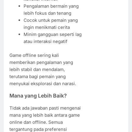
Pengalaman bermain yang
lebih fokus dan tenang
Cocok untuk pemain yang
ingin menikmati cerita
Minim gangguan seperti lag
atau interaksi negatif
Game offline sering kali
memberikan pengalaman yang
lebih stabil dan mendalam,
terutama bagi pemain yang
menyukai eksplorasi dan narasi.
Mana yang Lebih Baik?
Tidak ada jawaban pasti mengenai
mana yang lebih baik antara game
online dan offline. Semua
tergantung pada preferensi