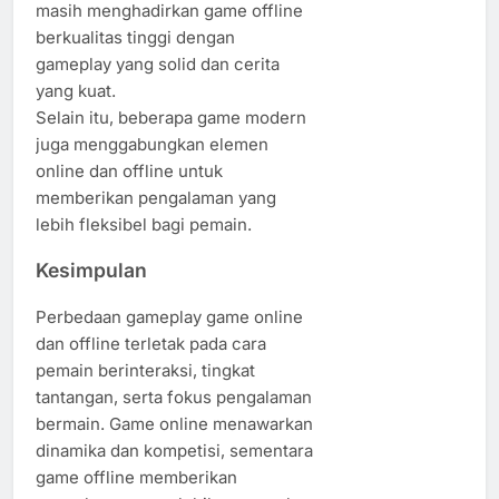
masih menghadirkan game offline
berkualitas tinggi dengan
gameplay yang solid dan cerita
yang kuat.
Selain itu, beberapa game modern
juga menggabungkan elemen
online dan offline untuk
memberikan pengalaman yang
lebih fleksibel bagi pemain.
Kesimpulan
Perbedaan gameplay game online
dan offline terletak pada cara
pemain berinteraksi, tingkat
tantangan, serta fokus pengalaman
bermain. Game online menawarkan
dinamika dan kompetisi, sementara
game offline memberikan