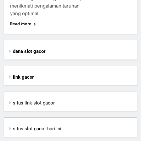
menikmati pengalaman taruhan
yang optimal.
Read More
dana slot gacor
link gacor
situs link slot gacor
situs slot gacor hari ini