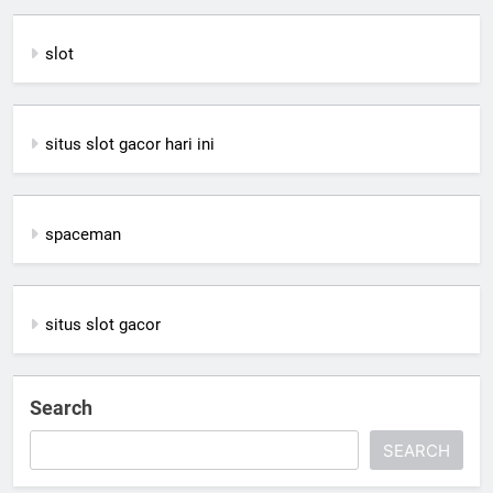
slot
situs slot gacor hari ini
spaceman
situs slot gacor
Search
SEARCH