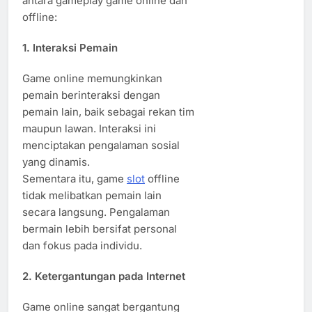
antara gameplay game online dan
offline:
1. Interaksi Pemain
Game online memungkinkan
pemain berinteraksi dengan
pemain lain, baik sebagai rekan tim
maupun lawan. Interaksi ini
menciptakan pengalaman sosial
yang dinamis.
Sementara itu, game
slot
offline
tidak melibatkan pemain lain
secara langsung. Pengalaman
bermain lebih bersifat personal
dan fokus pada individu.
2. Ketergantungan pada Internet
Game online sangat bergantung