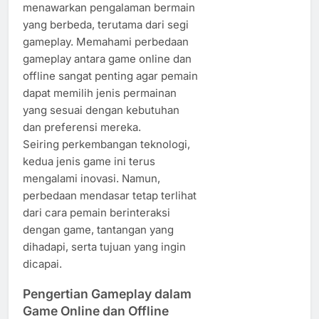
menawarkan pengalaman bermain
yang berbeda, terutama dari segi
gameplay. Memahami perbedaan
gameplay antara game online dan
offline sangat penting agar pemain
dapat memilih jenis permainan
yang sesuai dengan kebutuhan
dan preferensi mereka.
Seiring perkembangan teknologi,
kedua jenis game ini terus
mengalami inovasi. Namun,
perbedaan mendasar tetap terlihat
dari cara pemain berinteraksi
dengan game, tantangan yang
dihadapi, serta tujuan yang ingin
dicapai.
Pengertian Gameplay dalam
Game Online dan Offline