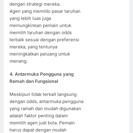
dengan strategi mereka.
Agen yang memiliki pasar taruhan
yang lebih luas juga
memungkinkan pemain untuk
memilih taruhan dengan odds
terbaik sesuai dengan preferensi
mereka, yang tentunya
meningkatkan peluang untuk
menang.
4. Antarmuka Pengguna yang
Ramah dan Fungsional
Meskipun tidak terkait langsung
dengan odds, antarmuka pengguna
yang ramah dan mudah digunakan
adalah faktor penting dalam
memilih agen judi bola. Pemain
harus dapat dengan mudah