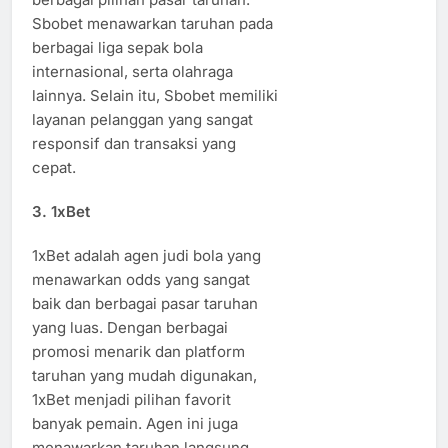
Sbobet menawarkan taruhan pada
berbagai liga sepak bola
internasional, serta olahraga
lainnya. Selain itu, Sbobet memiliki
layanan pelanggan yang sangat
responsif dan transaksi yang
cepat.
3. 1xBet
1xBet adalah agen judi bola yang
menawarkan odds yang sangat
baik dan berbagai pasar taruhan
yang luas. Dengan berbagai
promosi menarik dan platform
taruhan yang mudah digunakan,
1xBet menjadi pilihan favorit
banyak pemain. Agen ini juga
menawarkan taruhan langsung,