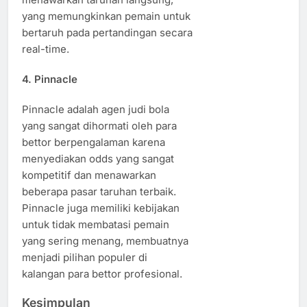
yang memungkinkan pemain untuk
bertaruh pada pertandingan secara
real-time.
4. Pinnacle
Pinnacle adalah agen judi bola
yang sangat dihormati oleh para
bettor berpengalaman karena
menyediakan odds yang sangat
kompetitif dan menawarkan
beberapa pasar taruhan terbaik.
Pinnacle juga memiliki kebijakan
untuk tidak membatasi pemain
yang sering menang, membuatnya
menjadi pilihan populer di
kalangan para bettor profesional.
Kesimpulan