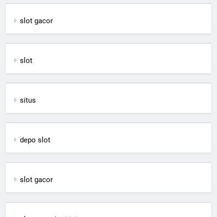
slot gacor
slot
situs
depo slot
slot gacor