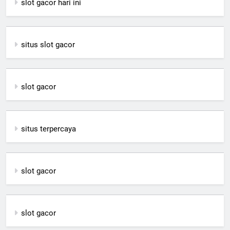
slot gacor hari ini
situs slot gacor
slot gacor
situs terpercaya
slot gacor
slot gacor