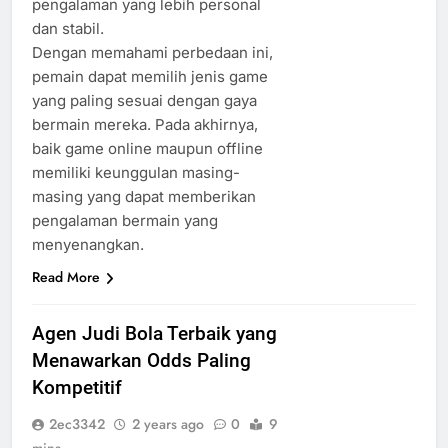
pengalaman yang lebih personal
dan stabil.
Dengan memahami perbedaan ini,
pemain dapat memilih jenis game
yang paling sesuai dengan gaya
bermain mereka. Pada akhirnya,
baik game online maupun offline
memiliki keunggulan masing-
masing yang dapat memberikan
pengalaman bermain yang
menyenangkan.
Read More
Agen Judi Bola Terbaik yang
Menawarkan Odds Paling
Kompetitif
2ec3342
2 years ago
0
9
mins