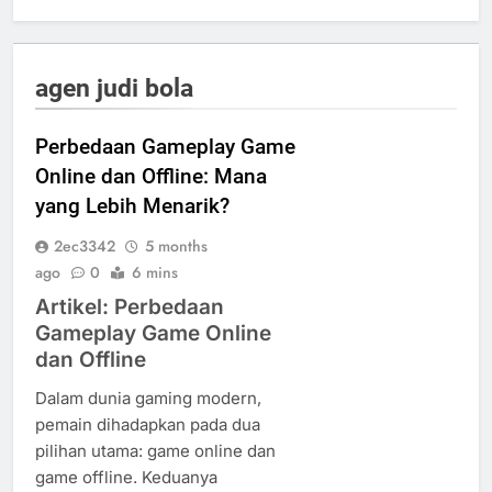
agen judi bola
Perbedaan Gameplay Game
Online dan Offline: Mana
yang Lebih Menarik?
2ec3342
5 months
ago
0
6 mins
Artikel: Perbedaan
Gameplay Game Online
dan Offline
Dalam dunia gaming modern,
pemain dihadapkan pada dua
pilihan utama: game online dan
game offline. Keduanya