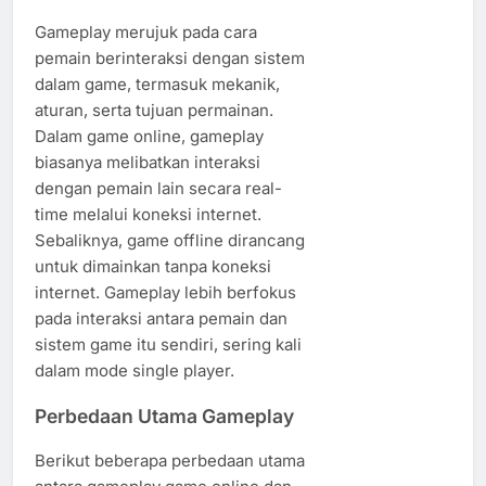
Gameplay merujuk pada cara
pemain berinteraksi dengan sistem
dalam game, termasuk mekanik,
aturan, serta tujuan permainan.
Dalam game online, gameplay
biasanya melibatkan interaksi
dengan pemain lain secara real-
time melalui koneksi internet.
Sebaliknya, game offline dirancang
untuk dimainkan tanpa koneksi
internet. Gameplay lebih berfokus
pada interaksi antara pemain dan
sistem game itu sendiri, sering kali
dalam mode single player.
Perbedaan Utama Gameplay
Berikut beberapa perbedaan utama