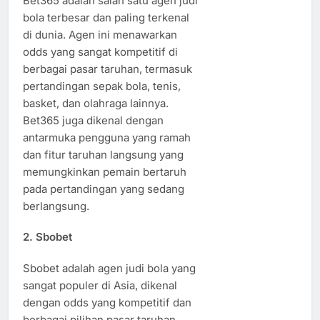
Bet365 adalah salah satu agen judi
bola terbesar dan paling terkenal
di dunia. Agen ini menawarkan
odds yang sangat kompetitif di
berbagai pasar taruhan, termasuk
pertandingan sepak bola, tenis,
basket, dan olahraga lainnya.
Bet365 juga dikenal dengan
antarmuka pengguna yang ramah
dan fitur taruhan langsung yang
memungkinkan pemain bertaruh
pada pertandingan yang sedang
berlangsung.
2. Sbobet
Sbobet adalah agen judi bola yang
sangat populer di Asia, dikenal
dengan odds yang kompetitif dan
berbagai pilihan pasar taruhan.