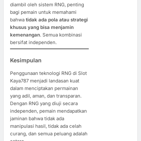
diambil oleh sistem RNG, penting
bagi pemain untuk memahami
bahwa
tidak ada pola atau strategi
khusus yang bisa menjamin
kemenangan
. Semua kombinasi
bersifat independen.
Kesimpulan
Penggunaan teknologi RNG di Slot
Kaya787 menjadi landasan kuat
dalam menciptakan permainan
yang adil, aman, dan transparan.
Dengan RNG yang diuji secara
independen, pemain mendapatkan
jaminan bahwa tidak ada
manipulasi hasil, tidak ada celah
curang, dan semua peluang adalah