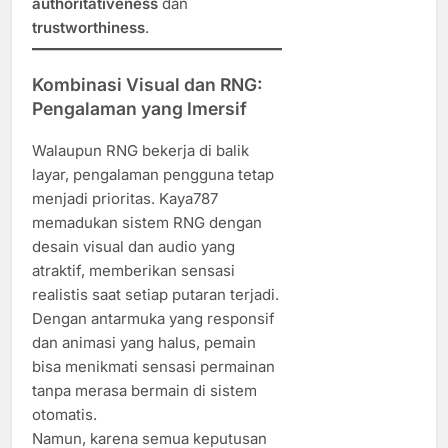
authoritativeness
dan
trustworthiness
.
Kombinasi Visual dan RNG:
Pengalaman yang Imersif
Walaupun RNG bekerja di balik
layar, pengalaman pengguna tetap
menjadi prioritas. Kaya787
memadukan sistem RNG dengan
desain visual dan audio yang
atraktif, memberikan sensasi
realistis saat setiap putaran terjadi.
Dengan antarmuka yang responsif
dan animasi yang halus, pemain
bisa menikmati sensasi permainan
tanpa merasa bermain di sistem
otomatis.
Namun, karena semua keputusan