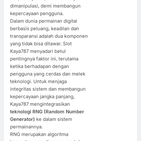
dimanipulasi, demi membangun
kepercayaan pengguna.
Dalam dunia permainan digital
berbasis peluang, keadilan dan
transparansi adalah dua komponen
yang tidak bisa ditawar. Slot
Kaya787 menyadari betul
pentingnya faktor ini, terutama
ketika berhadapan dengan
pengguna yang cerdas dan melek
teknologi. Untuk menjaga
integritas sistem dan membangun
kepercayaan jangka panjang,
Kaya787 mengintegrasikan
teknologi RNG (Random Number
Generator)
ke dalam sistem
permainannya.
RNG merupakan algoritma