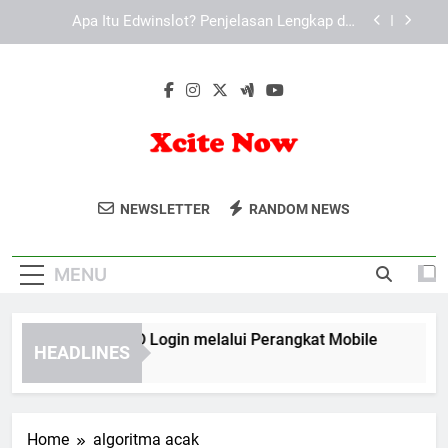
Skip
Panduan EDWINSLOT Login untuk Pengguna Baru
to
yang Ingin Akses Lebih Mudah
content
Login Edwinslot Resmi dan Tips Menjaga Privasi
Pengguna dengan Akses yang Lebih Aman
Panduan TIARA4D Login melalui Perangkat
Mobile
Apa Itu Edwinslot? Penjelasan Lengkap dan
Fungsinya
Xcite Now
Dapatkan Hiburan Terkini Dari Xcite
Panduan EDWINSLOT Login untuk Pengguna Baru
NEWSLETTER
RANDOM NEWS
yang Ingin Akses Lebih Mudah
Now. Mulai Dari Acara, Berita Selebriti,
Login Edwinslot Resmi dan Tips Menjaga Privasi
Hingga Konten Kreatif Yang Menghibur.
Pengguna dengan Akses yang Lebih Aman
MENU
nduan TIARA4D Login melalui Perangkat Mobile
Apa It
HEADLINES
Weeks Ago
1 Month
Home
algoritma acak