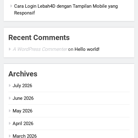
Cara Login Lebah4D dengan Tampilan Mobile yang
Responsif
Recent Comments
A WordPress Commenter
on
Hello world!
Archives
July 2026
June 2026
May 2026
April 2026
March 2026