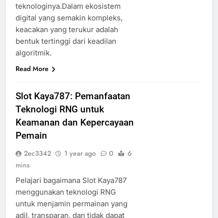
teknologinya.Dalam ekosistem
digital yang semakin kompleks,
keacakan yang terukur adalah
bentuk tertinggi dari keadilan
algoritmik.
Read More
Slot Kaya787: Pemanfaatan
Teknologi RNG untuk
Keamanan dan Kepercayaan
Pemain
2ec3342
1 year ago
0
6
mins
Pelajari bagaimana Slot Kaya787
menggunakan teknologi RNG
untuk menjamin permainan yang
adil, transparan, dan tidak dapat