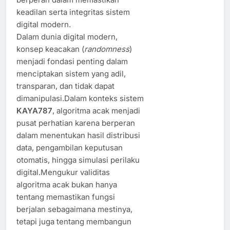
keadilan serta integritas sistem
digital modern.
Dalam dunia digital modern,
konsep keacakan (
randomness
)
menjadi fondasi penting dalam
menciptakan sistem yang adil,
transparan, dan tidak dapat
dimanipulasi.Dalam konteks sistem
KAYA787
, algoritma acak menjadi
pusat perhatian karena berperan
dalam menentukan hasil distribusi
data, pengambilan keputusan
otomatis, hingga simulasi perilaku
digital.Mengukur validitas
algoritma acak bukan hanya
tentang memastikan fungsi
berjalan sebagaimana mestinya,
tetapi juga tentang membangun