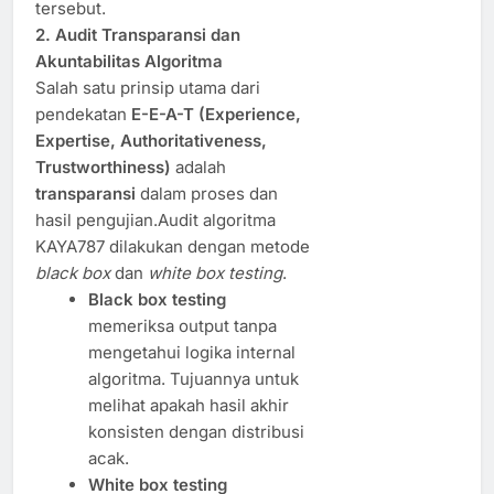
tersebut.
2. Audit Transparansi dan
Akuntabilitas Algoritma
Salah satu prinsip utama dari
pendekatan
E-E-A-T (Experience,
Expertise, Authoritativeness,
Trustworthiness)
adalah
transparansi
dalam proses dan
hasil pengujian.Audit algoritma
KAYA787 dilakukan dengan metode
black box
dan
white box testing
.
Black box testing
memeriksa output tanpa
mengetahui logika internal
algoritma. Tujuannya untuk
melihat apakah hasil akhir
konsisten dengan distribusi
acak.
White box testing