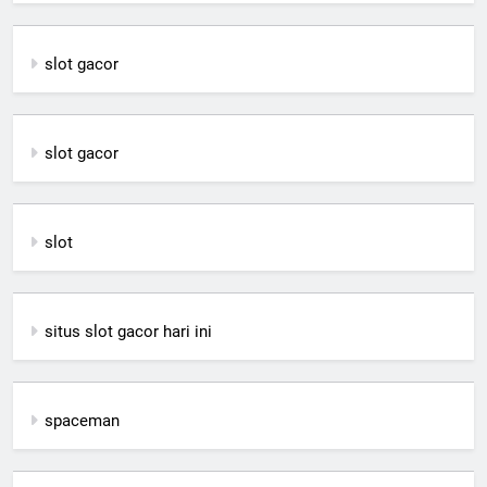
slot gacor
slot gacor
slot
situs slot gacor hari ini
spaceman