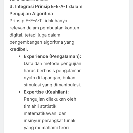
3. Integrasi Prinsip E-E-A-T dalam
Pengujian Algoritma
Prinsip E-E-A-T tidak hanya
relevan dalam pembuatan konten
digital, tetapi juga dalam
pengembangan algoritma yang
kredibel.
Experience (Pengalaman):
Data dan metode pengujian
harus berbasis pengalaman
nyata di lapangan, bukan
simulasi yang dimanipulasi.
Expertise (Keahlian):
Pengujian dilakukan oleh
tim ahli statistik,
matematikawan, dan
insinyur perangkat lunak
yang memahami teori