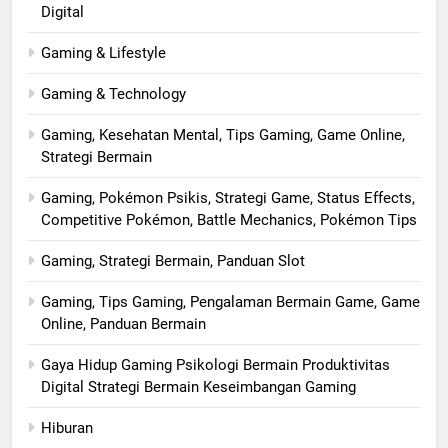
Digital
Gaming & Lifestyle
Gaming & Technology
Gaming, Kesehatan Mental, Tips Gaming, Game Online,
Strategi Bermain
Gaming, Pokémon Psikis, Strategi Game, Status Effects,
Competitive Pokémon, Battle Mechanics, Pokémon Tips
Gaming, Strategi Bermain, Panduan Slot
Gaming, Tips Gaming, Pengalaman Bermain Game, Game
Online, Panduan Bermain
Gaya Hidup Gaming Psikologi Bermain Produktivitas
Digital Strategi Bermain Keseimbangan Gaming
Hiburan