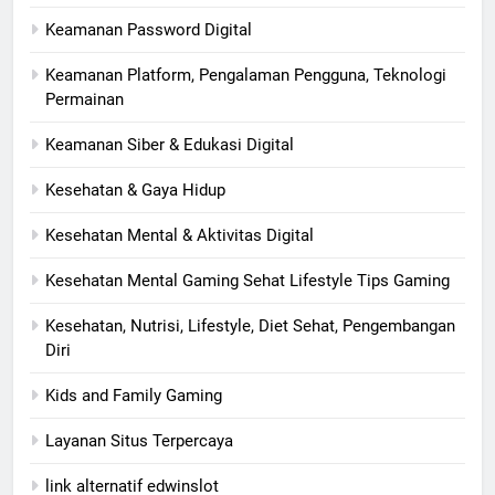
Keamanan Password Digital
Keamanan Platform, Pengalaman Pengguna, Teknologi
Permainan
Keamanan Siber & Edukasi Digital
Kesehatan & Gaya Hidup
Kesehatan Mental & Aktivitas Digital
Kesehatan Mental Gaming Sehat Lifestyle Tips Gaming
Kesehatan, Nutrisi, Lifestyle, Diet Sehat, Pengembangan
Diri
Kids and Family Gaming
Layanan Situs Terpercaya
link alternatif edwinslot