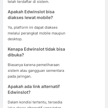
telah terdaftar di sistem.
Apakah Edwinslot bisa
diakses lewat mobile?
Ya, platform ini dapat diakses
melalui perangkat mobile maupun
desktop.
Kenapa Edwinslot tidak bisa
dibuka?
Biasanya karena pemeliharaan
sistem atau gangguan sementara
pada jaringan.
Apakah ada link alternatif
Edwinslot?
Dalam kondisi tertentu, tersedia
jalur akses alternatif yang tetap