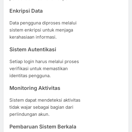
Enkripsi Data
Data pengguna diproses melalui
sistem enkripsi untuk menjaga
kerahasiaan informasi.
Sistem Autentikasi
Setiap login harus melalui proses
verifikasi untuk memastikan
identitas pengguna.
Monitoring Aktivitas
Sistem dapat mendeteksi aktivitas
tidak wajar sebagai bagian dari
perlindungan akun.
Pembaruan Sistem Berkala