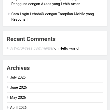
Pengguna dengan Akses yang Lebih Aman
Cara Login Lebah4D dengan Tampilan Mobile yang
Responsif
Recent Comments
A WordPress Commenter
on
Hello world!
Archives
July 2026
June 2026
May 2026
April 2026