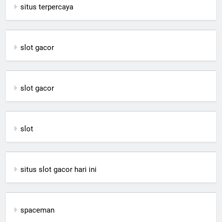
situs terpercaya
slot gacor
slot gacor
slot
situs slot gacor hari ini
spaceman