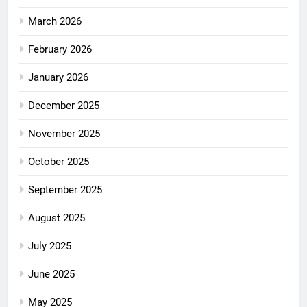
March 2026
February 2026
January 2026
December 2025
November 2025
October 2025
September 2025
August 2025
July 2025
June 2025
May 2025