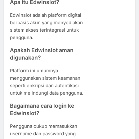
Apa itu Edwinslot?
Edwinslot adalah platform digital
berbasis akun yang menyediakan
sistem akses terintegrasi untuk
pengguna.
Apakah Edwinslot aman
digunakan?
Platform ini umumnya
menggunakan sistem keamanan
seperti enkripsi dan autentikasi
untuk melindungi data pengguna.
Bagaimana cara login ke
Edwinslot?
Pengguna cukup memasukkan
username dan password yang